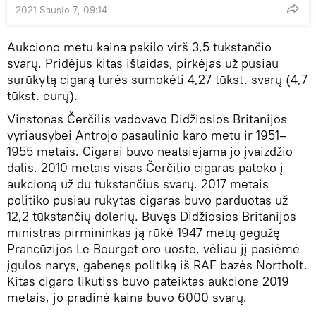
2021 Sausio 7, 09:14
Aukciono metu kaina pakilo virš 3,5 tūkstančio
svarų. Pridėjus kitas išlaidas, pirkėjas už pusiau
surūkytą cigarą turės sumokėti 4,27 tūkst. svarų (4,7
tūkst. eurų).
Vinstonas Čerčilis vadovavo Didžiosios Britanijos
vyriausybei Antrojo pasaulinio karo metu ir 1951–
1955 metais. Cigarai buvo neatsiejama jo įvaizdžio
dalis. 2010 metais visas Čerčilio cigaras pateko į
aukcioną už du tūkstančius svarų. 2017 metais
politiko pusiau rūkytas cigaras buvo parduotas už
12,2 tūkstančių dolerių. Buvęs Didžiosios Britanijos
ministras pirmininkas ją rūkė 1947 metų gegužę
Prancūzijos Le Bourget oro uoste, vėliau jį pasiėmė
įgulos narys, gabenęs politiką iš RAF bazės Northolt.
Kitas cigaro likutiss buvo pateiktas aukcione 2019
metais, jo pradinė kaina buvo 6000 svarų.