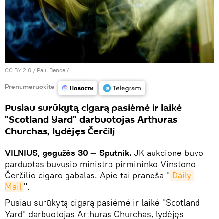
CC BY 2.0
/
Paul Bence
/
Prenumeruokite
Pusiau surūkytą cigarą pasiėmė ir laikė
"Scotland Yard" darbuotojas Arthuras
Churchas, lydėjęs Čerčilį
VILNIUS, gegužės 30 — Sputnik.
JK aukcione buvo
parduotas buvusio ministro pirmininko Vinstono
Čerčilio cigaro gabalas. Apie tai praneša "
Daily 
Mail
".
Pusiau surūkytą cigarą pasiėmė ir laikė "Scotland
Yard" darbuotojas Arthuras Churchas, lydėjęs