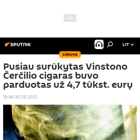
LIT
Lietuva
Pusiau surūkytas Vinstono
Čerčilio cigaras buvo
parduotas už 4,7 tūkst. eurų
19:48 30.05.2021