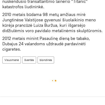
nuskendusio transatlantinio lainerio "Titanic"
katastrofos liudininkė.
2010 metais būdama 98 metų amžiaus mirė
Jungtinėse Valstijose gyvenusi šiuolaikinio meno
kūrėja prancūzė Luiza Buržua, kuri išgarsėjo
didžiulėmis voro pavidalo metalinėmis skulptūromis.
2012 metais minint Pasaulinę dieną be tabako,
Dubajus 24 valandoms uždraudė pardavinėti
cigaretes.
Visuomenė
šventės
blondinės