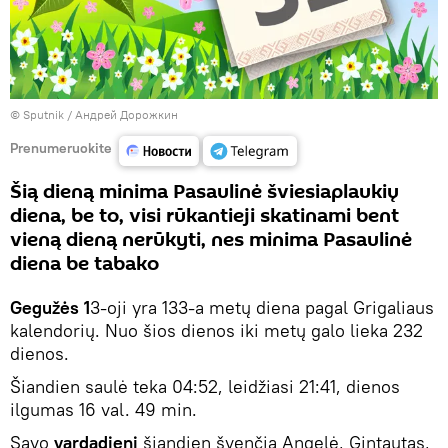
© Sputnik / Андрей Дорожкин
Prenumeruokite
Šią dieną minima Pasaulinė šviesiaplaukių
diena, be to, visi rūkantieji skatinami bent
vieną dieną nerūkyti, nes minima Pasaulinė
diena be tabako
Gegužės 1
3-oji yra 133-a metų diena pagal Grigaliaus
kalendorių. Nuo šios dienos iki metų galo lieka 232
dienos.
Šiandien saulė teka 04:52, leidžiasi 21:41, dienos
ilgumas 16 val. 49 min.
Savo
vardadienį
šiandien švenčia Angelė, Gintautas,