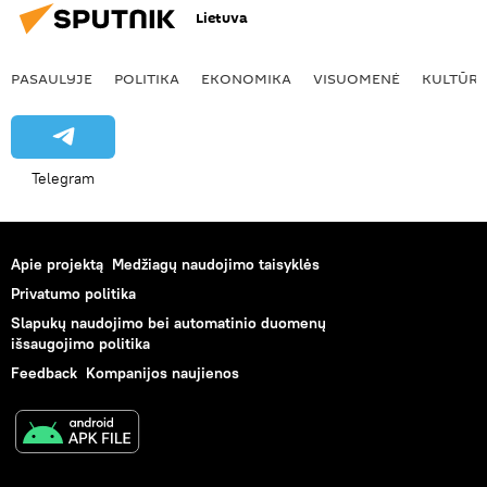
Lietuva
PASAULYJE
POLITIKA
EKONOMIKA
VISUOMENĖ
KULTŪR
Telegram
Apie projektą
Medžiagų naudojimo taisyklės
Privatumo politika
Slapukų naudojimo bei automatinio duomenų
išsaugojimo politika
Feedback
Kompanijos naujienos