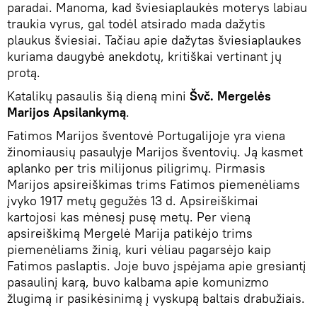
paradai. Manoma, kad šviesiaplaukės moterys labiau
traukia vyrus, gal todėl atsirado mada dažytis
plaukus šviesiai. Tačiau apie dažytas šviesiaplaukes
kuriama daugybė anekdotų, kritiškai vertinant jų
protą.
Katalikų pasaulis šią dieną mini
Švč. Mergelės
Marijos Apsilankymą
.
Fatimos Marijos šventovė Portugalijoje yra viena
žinomiausių pasaulyje Marijos šventovių. Ją kasmet
aplanko per tris milijonus piligrimų. Pirmasis
Marijos apsireiškimas trims Fatimos piemenėliams
įvyko 1917 metų gegužės 13 d. Apsireiškimai
kartojosi kas mėnesį pusę metų. Per vieną
apsireiškimą Mergelė Marija patikėjo trims
piemenėliams žinią, kuri vėliau pagarsėjo kaip
Fatimos paslaptis. Joje buvo įspėjama apie gresiantį
pasaulinį karą, buvo kalbama apie komunizmo
žlugimą ir pasikėsinimą į vyskupą baltais drabužiais.