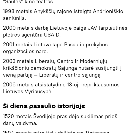
"Saulės" kino teatras.
1998 metais Anykščių rajone įsteigta Andrioniškio
seniūnija.
2000 metais darbą Lietuvoje baigė JAV tarptautinės
plėtros agentūra USAID.
2001 metais Lietuva tapo Pasaulio prekybos
organizacijos nare.
2003 metais Liberalų, Centro ir Moderniųjų
krikščionių demokratų Sąjunga nutarė susijungti į
vieną partiją — Liberalų ir centro sąjungą.
2006 metais atsistatydino 13-oji nepriklausomos
Lietuvos Vyriausybė.
Ši diena pasaulio istorijoje
1520 metais Švedijoje prasidėjo sukilimas prieš
danų valdymą.
1594 metais mirė italų dailininkas Tintoretas.