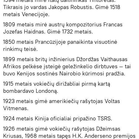
Tikrasis jo vardas Jakopas Robustis. Gimė 1518
metais Venecijoje.
1809 metais mirė austrų kompozitorius Francas
Jozefas Haidnas. Gimė 1732 metais.
1850 metais Prancūzijoje panaikinta visuotinė
rinkimų teisė.
1899 metais britų inžinierius Džordžas Vaithausas
Afrikos pelkėse įsteigė geležinkelio dirbtuves — tai
buvo Kenijos sostinės Nairobio kūrimosi pradžia.
1915 metais vokiečių dirižabliai pirmą kartą
bombardavo Londoną.
1923 metais gimė amerikiečių rašytojas Voltas
Vitmenas.
1924 metais Kinija oficialiai pripažino TSRS.
1926 metais gimė vokiečių rašytojas Džeimsas
Kriusas, 1968 metais tapęs H.K. Anderseno premijos