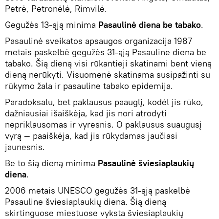
Petrė, Petronėlė, Rimvilė.
Gegužės 13-ąją minima
Pasaulinė diena be tabako
.
Pasaulinė sveikatos apsaugos organizacija 1987
metais paskelbė gegužės 31-ąją Pasauline diena be
tabako. Šią dieną visi rūkantieji skatinami bent vieną
dieną nerūkyti. Visuomenė skatinama susipažinti su
rūkymo žala ir pasauline tabako epidemija.
Paradoksalu, bet paklausus paauglį, kodėl jis rūko,
dažniausiai išaiškėja, kad jis nori atrodyti
nepriklausomas ir vyresnis. O paklausus suaugusį
vyrą — paaiškėja, kad jis rūkydamas jaučiasi
jaunesnis.
Be to šią dieną minima
Pasaulinė šviesiaplaukių
diena
.
2006 metais UNESCO gegužės 31-ąją paskelbė
Pasauline šviesiaplaukių diena. Šią dieną
skirtinguose miestuose vyksta šviesiaplaukių