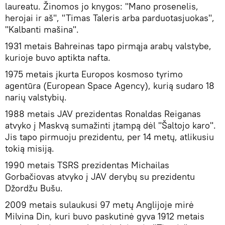
laureatu. Žinomos jo knygos: "Mano prosenelis,
herojai ir aš", "Timas Taleris arba parduotasjuokas",
"Kalbanti mašina".
1931 metais Bahreinas tapo pirmąja arabų valstybe,
kurioje buvo aptikta nafta.
1975 metais įkurta Europos kosmoso tyrimo
agentūra (European Space Agency), kurią sudaro 18
narių valstybių.
1988 metais JAV prezidentas Ronaldas Reiganas
atvyko į Maskvą sumažinti įtampą dėl "Šaltojo karo".
Jis tapo pirmuoju prezidentu, per 14 metų, atlikusiu
tokią misiją.
1990 metais TSRS prezidentas Michailas
Gorbačiovas atvyko į JAV derybų su prezidentu
Džordžu Bušu.
2009 metais sulaukusi 97 metų Anglijoje mirė
Milvina Din, kuri buvo paskutinė gyva 1912 metais