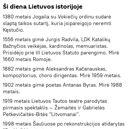
Ši diena Lietuvos istorijoje
1380 metais Jogaila su Vokiečių ordinu sudarė
slaptą taikos sutartį, kuria įsipareigojo neremti
Kęstučio.
1556 metais gimė Jurgis Radvila, LDK Katalikų
Bažnyčios veikėjas, kardinolas, memuaristas.
Prisidėjo prie III Lietuvos Statuto parengimo. Mirė
1660 metais Romoje.
1882 metais gimė Aleksandras Kačanauskas,
kompozitorius, choro dirigentas. Mirė 1959 metais.
1902 metais gimė poetas Antanas Byras. Mirė 1988
metais.
1919 metais Lietuvos Tautos teatre parodytas
pirmasis spektaklis — Žemaitės ir Gabrielės
Petkevičaitės-Bitės "Litvomanai".
1998 metais Šauliuose po rekonstrukcijos atidarytas