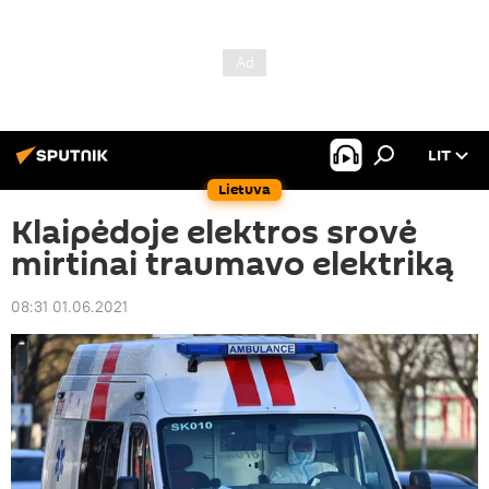
LIT
Lietuva
Klaipėdoje elektros srovė
mirtinai traumavo elektriką
08:31 01.06.2021