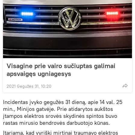
Visagine prie vairo sučiuptas galimai
apsvaigęs ugniagesys
2021 Gegužės 31, 10:20
Incidentas įvyko gegužės 31 dieną, apie 14 val. 25
min., Minijos gatvėje. Prie atidarytos aukštos
įtampos elektros srovės skydinės spintos buvo
rastas mirusio bendrovės darbuotojo kūnas.
Įtariama, kad vyriškį mirtinai traumavo elektros