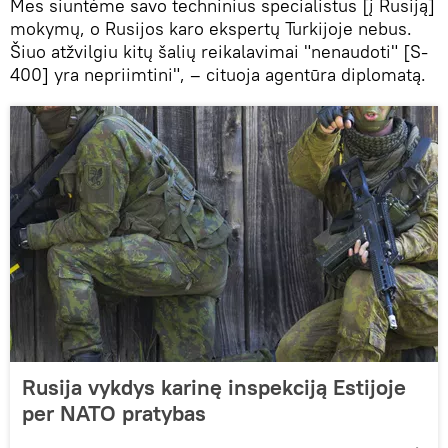
Mes siuntėme savo techninius specialistus [į Rusiją]
mokymų, o Rusijos karo ekspertų Turkijoje nebus.
Šiuo atžvilgiu kitų šalių reikalavimai "nenaudoti" [S-
400] yra nepriimtini", – cituoja agentūra diplomatą.
Rusija vykdys karinę inspekciją Estijoje
per NATO pratybas