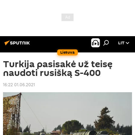
LIT
Lietuva
Turkija pasisakė už teisę
naudoti rusišką S-400
16:22 01.06.2021