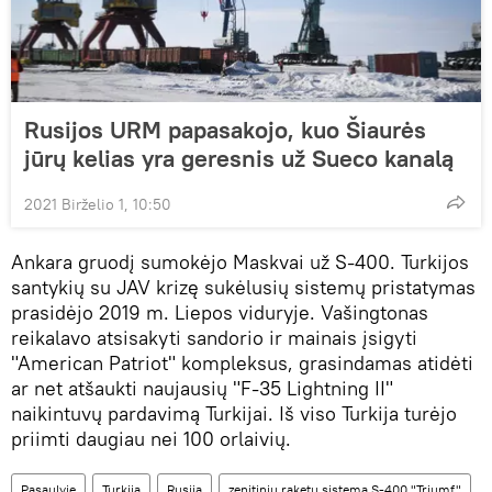
Rusijos URM papasakojo, kuo Šiaurės
jūrų kelias yra geresnis už Sueco kanalą
2021 Birželio 1, 10:50
Ankara gruodį sumokėjo Maskvai už S-400. Turkijos
santykių su JAV krizę sukėlusių sistemų pristatymas
prasidėjo 2019 m. Liepos viduryje. Vašingtonas
reikalavo atsisakyti sandorio ir mainais įsigyti
"American Patriot" kompleksus, grasindamas atidėti
ar net atšaukti naujausių "F-35 Lightning II"
naikintuvų pardavimą Turkijai. Iš viso Turkija turėjo
priimti daugiau nei 100 orlaivių.
Pasaulyje
Turkija
Rusija
zenitinių raketų sistema S-400 "Triumf"