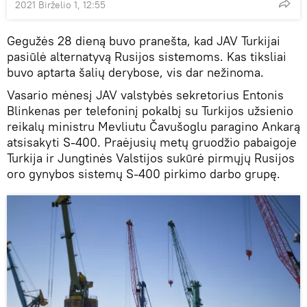
2021 Birželio 1, 12:55
Gegužės 28 dieną buvo pranešta, kad JAV Turkijai
pasiūlė alternatyvą Rusijos sistemoms. Kas tiksliai
buvo aptarta šalių derybose, vis dar nežinoma.
Vasario mėnesį JAV valstybės sekretorius Entonis
Blinkenas per telefoninį pokalbį su Turkijos užsienio
reikalų ministru Mevliutu Čavušoglu paragino Ankarą
atsisakyti S-400. Praėjusių metų gruodžio pabaigoje
Turkija ir Jungtinės Valstijos sukūrė pirmųjų Rusijos
oro gynybos sistemų S-400 pirkimo darbo grupę.