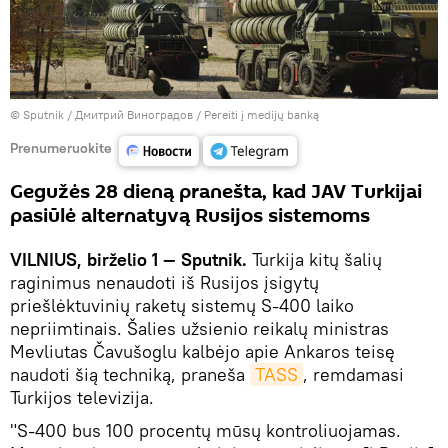
© Sputnik / Дмитрий Виноградов
/
Pereiti į medijų banką
Prenumeruokite
Gegužės 28 dieną pranešta, kad JAV Turkijai
pasiūlė alternatyvą Rusijos sistemoms
VILNIUS, birželio 1 — Sputnik.
Turkija kitų šalių
raginimus nenaudoti iš Rusijos įsigytų
priešlėktuvinių raketų sistemų S-400 laiko
nepriimtinais. Šalies užsienio reikalų ministras
Mevliutas Čavušoglu kalbėjo apie Ankaros teisę
naudoti šią techniką, praneša
TASS
, remdamasi
Turkijos televizija.
"S-400 bus 100 procentų mūsų kontroliuojamas.