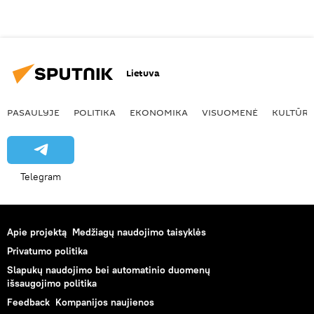
Lietuva
PASAULYJE
POLITIKA
EKONOMIKA
VISUOMENĖ
KULTŪR
Telegram
Apie projektą
Medžiagų naudojimo taisyklės
Privatumo politika
Slapukų naudojimo bei automatinio duomenų
išsaugojimo politika
Feedback
Kompanijos naujienos