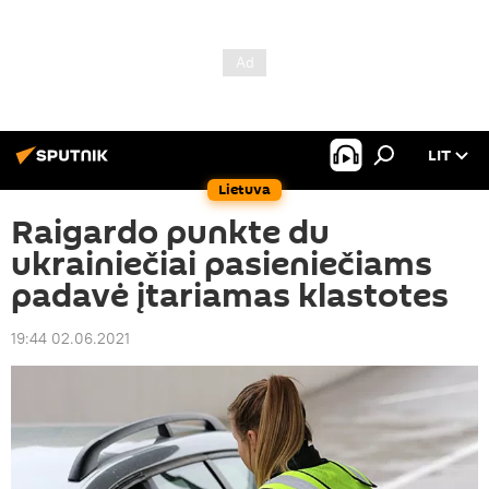
LIT
Lietuva
Raigardo punkte du
ukrainiečiai pasieniečiams
padavė įtariamas klastotes
19:44 02.06.2021