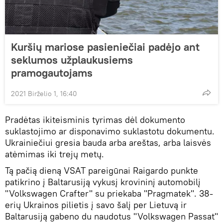
Kuršių mariose pasieniečiai padėjo ant
seklumos užplaukusiems
pramogautojams
2021 Birželio 1, 16:40
Pradėtas ikiteisminis tyrimas dėl dokumento
suklastojimo ar disponavimo suklastotu dokumentu.
Ukrainiečiui gresia bauda arba areštas, arba laisvės
atėmimas iki trejų metų.
Tą pačią dieną VSAT pareigūnai Raigardo punkte
patikrino į Baltarusiją vykusį krovininį automobilį
"Volkswagen Crafter" su priekaba "Pragmatek". 38-
erių Ukrainos pilietis į savo šalį per Lietuvą ir
Baltarusiją gabeno du naudotus "Volkswagen Passat"