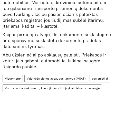
automobilius. Vairuotojo, krovininio automobilio ir
juo gabenamų transporto priemonių dokumentai
buvo tvarkingi, tačiau pasieniečiams pateiktas
priekabos registracijos liudijimas sukėlė įtarimų.
Įtariama, kad tai – klastotė.
Kaip ir pirmuoju atveju, dėl dokumento suklastojimo
ar disponavimo suklastotu dokumentu pradėtas
ikiteisminis tyrimas.
Abu užsieniečiai po apklausų paleisti. Priekabos ir
keturi jais gabenti automobiliai laikinai saugomi
Raigardo punkte.
Visuomenė
Valstybės sienos apsaugos tarnyba (VSAT)
pasieniečiai
Kontrabanda, dokumentų klastojimas ir kiti įvykiai Lietuvos pasienyje