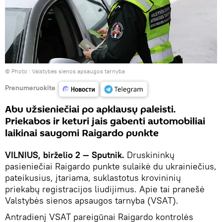
© Photo :
Valstybės sienos apsaugos tarnyba
Prenumeruokite
Abu užsieniečiai po apklausų paleisti.
Priekabos ir keturi jais gabenti automobiliai
laikinai saugomi Raigardo punkte
VILNIUS, birželio 2 — Sputnik.
Druskininkų
pasieniečiai Raigardo punkte sulaikė du ukrainiečius,
pateikusius, įtariama, suklastotus krovininių
priekabų registracijos liudijimus. Apie tai pranešė
Valstybės sienos apsaugos tarnyba (VSAT).
Antradienį VSAT pareigūnai Raigardo kontrolės