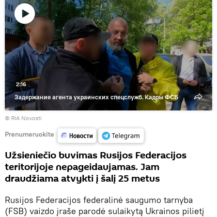
Paleisti
vaizdo
įrašą
2:16
Задержание агента украинских спецслужб. Кадры ФСБ
© RIA Novosti
Prenumeruokite
Užsieniečio buvimas Rusijos Federacijos
teritorijoje nepageidaujamas. Jam
draudžiama atvykti į šalį 25 metus
Rusijos Federacijos federalinė saugumo tarnyba
(FSB) vaizdo įraše parodė sulaikytą Ukrainos pilietį