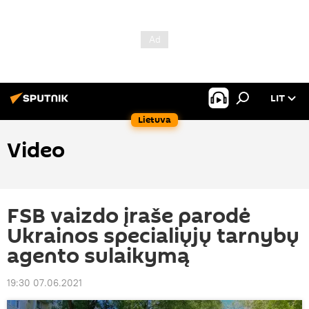
LIT
Lietuva
Video
FSB vaizdo įraše parodė
Ukrainos specialiųjų tarnybų
agento sulaikymą
19:30 07.06.2021