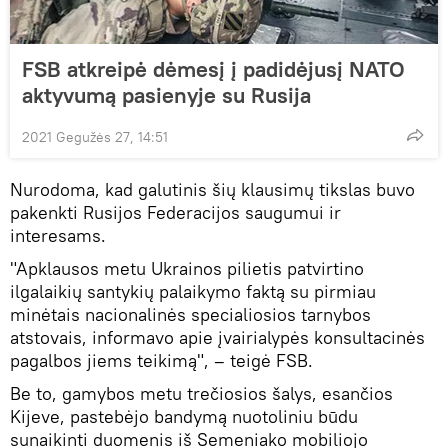
FSB atkreipė dėmesį į padidėjusį NATO
aktyvumą pasienyje su Rusija
2021 Gegužės 27, 14:51
Nurodoma, kad galutinis šių klausimų tikslas buvo
pakenkti Rusijos Federacijos saugumui ir
interesams.
"Apklausos metu Ukrainos pilietis patvirtino
ilgalaikių santykių palaikymo faktą su pirmiau
minėtais nacionalinės specialiosios tarnybos
atstovais, informavo apie įvairialypės konsultacinės
pagalbos jiems teikimą", – teigė FSB.
Be to, gamybos metu trečiosios šalys, esančios
Kijeve, pastebėjo bandymą nuotoliniu būdu
sunaikinti duomenis iš Semeniako mobiliojo