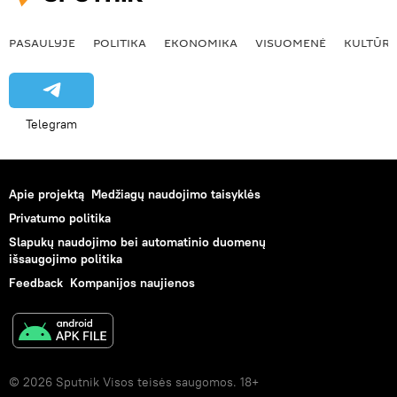
PASAULYJE
POLITIKA
EKONOMIKA
VISUOMENĖ
KULTŪR
Telegram
Apie projektą
Medžiagų naudojimo taisyklės
Privatumo politika
Slapukų naudojimo bei automatinio duomenų
išsaugojimo politika
Feedback
Kompanijos naujienos
© 2026 Sputnik Visos teisės saugomos. 18+