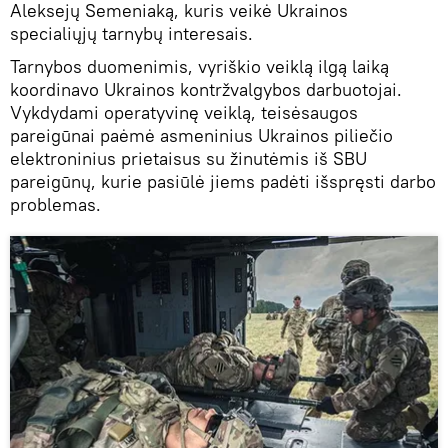
Aleksejų Semeniaką, kuris veikė Ukrainos
specialiųjų tarnybų interesais.
Tarnybos duomenimis, vyriškio veiklą ilgą laiką
koordinavo Ukrainos kontržvalgybos darbuotojai.
Vykdydami operatyvinę veiklą, teisėsaugos
pareigūnai paėmė asmeninius Ukrainos piliečio
elektroninius prietaisus su žinutėmis iš SBU
pareigūnų, kurie pasiūlė jiems padėti išspręsti darbo
problemas.