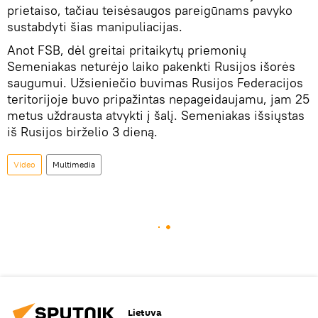
prietaiso, tačiau teisėsaugos pareigūnams pavyko
sustabdyti šias manipuliacijas.
Anot FSB, dėl greitai pritaikytų priemonių
Semeniakas neturėjo laiko pakenkti Rusijos išorės
saugumui. Užsieniečio buvimas Rusijos Federacijos
teritorijoje buvo pripažintas nepageidaujamu, jam 25
metus uždrausta atvykti į šalį. Semeniakas išsiųstas
iš Rusijos birželio 3 dieną.
Video
Multimedia
Lietuva