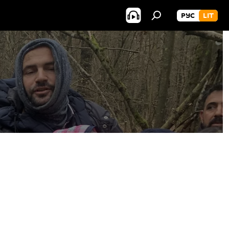
РУС
LIT