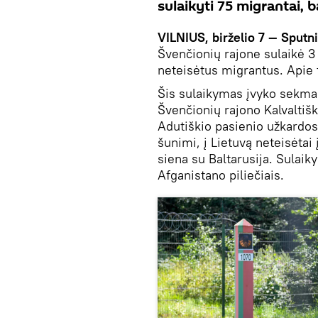
sulaikyti 75 migrantai, 
VILNIUS, birželio 7 — Sputni
Švenčionių rajone sulaikė 3 
neteisėtus migrantus. Apie
Šis sulaikymas įvyko sekmadi
Švenčionių rajono Kalvaltiš
Adutiškio pasienio užkardos 
šunimi, į Lietuvą neteisėta
siena su Baltarusija. Sulaik
Afganistano piliečiais.