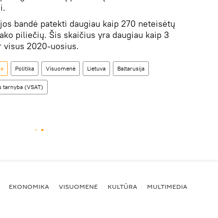
i.
ijos bandė patekti daugiau kaip 270 neteisėtų
ako piliečių. Šis skaičius yra daugiau kaip 3
r visus 2020-uosius.
je
Politika
Visuomenė
Lietuva
Baltarusija
s tarnyba (VSAT)
EKONOMIKA
VISUOMENĖ
KULTŪRA
MULTIMEDIA