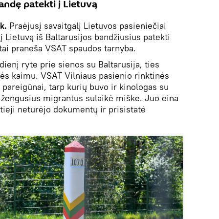
bandę patekti į Lietuvą
k.
Praėjusį savaitgalį Lietuvos pasieniečiai
į Lietuvą iš Baltarusijos bandžiusius patekti
 tai praneša VSAT spaudos tarnyba.
enį ryte prie sienos su Baltarusija, ties
kės kaimu. VSAT Vilniaus pasienio rinktinės
pareigūnai, tarp kurių buvo ir kinologas su
i įžengusius migrantus sulaikė miške. Juo eina
ytieji neturėjo dokumentų ir prisistatė