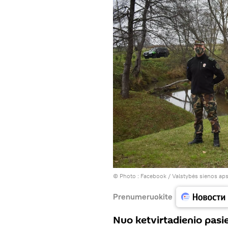
© Photo :
Facebook / Valstybės sienos ap
Prenumeruokite
Nuo ketvirtadienio pasie