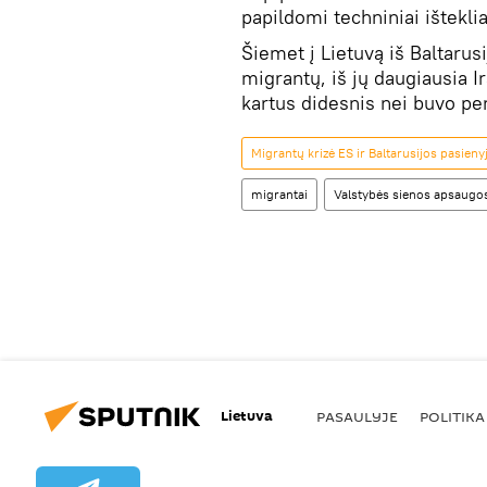
papildomi techniniai išteklia
Šiemet į Lietuvą iš Baltarus
migrantų, iš jų daugiausia Ir
kartus didesnis nei buvo pe
Migrantų krizė ES ir Baltarusijos pasieny
migrantai
Valstybės sienos apsaugo
Lietuva
PASAULYJE
POLITIKA