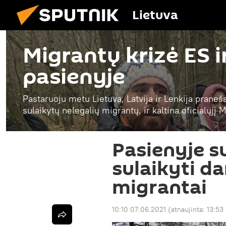
Lietuva
Migrantų krizė ES i
pasienyje
Pastaruoju metu Lietuva, Latvija ir Lenkija praneš
sulaikytų nelegalių migrantų, ir kaltina oficialųjį
Pasienyje su
sulaikyti da
migrantai
10:10 07.06.2021
(atnaujinta:
13:53