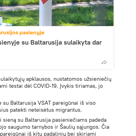
arusijos pasienyje
ienyje su Baltarusija sulaikyta dar
ulaikytųjų apklausos, nustatomos užsieniečių
mi testai dėl COVID-19. Įvykis tiriamas, jo
e su Baltarusija VSAT pareigūnai iš viso
sius patekti neteisėtus migrantus.
i sieną su Baltarusija pasieniečiams padeda
ojo saugumo tarnybos ir Šaulių sąjungos. Čia
areigūnai iš kitų padalinių bei skiriami