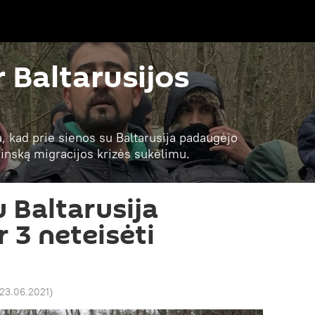
r Baltarusijos
a, kad prie sienos su Baltarusija padaugėjo
 Minską migracijos krizės sukėlimu.
 Baltarusija
r 3 neteisėti
 23.06.2021
)