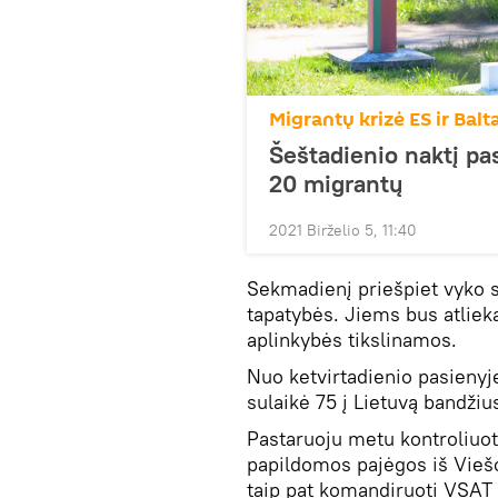
Migrantų krizė ES ir Balt
Šeštadienio naktį pas
20 migrantų
2021 Birželio 5, 11:40
Sekmadienį priešpiet vyko s
tapatybės. Jiems bus atlieka
aplinkybės tikslinamos.
Nuo ketvirtadienio pasienyj
sulaikė 75 į Lietuvą bandžiu
Pastaruoju metu kontroliuot
papildomos pajėgos iš Vieš
taip pat komandiruoti VSAT p