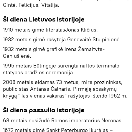
Gintė, Felicijus, Vitalija.
Ši diena Lietuvos istorijoje
1910 metais gimė literatasJonas Kličius.
1932 metais gimė rašytoja Genovaitė Stulpinienė.
1932 metais gimė grafikė Irena Žemaitytė-
Geniušienė.
1995 metais Būtingėje surengta naftos terminalo
statybos pradžios ceremonija.
2008 metais eidamas 73 metus, mirė prozininkas,
publicistas Antanas Čalnaris. Pirmąją apsakymų
knygą "Tas vienas vakaras" rašytojas išleido 1962 m.
Ši diena pasaulio istorijoje
68 metais nusižudė Romos imperatorius Neronas.
1672 metais gimė Sankt Peterburgo įkūrėjas –