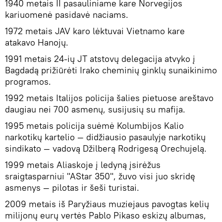
1940 metais II pasauliniame kare Norvegijos
kariuomenė pasidavė naciams.
1972 metais JAV karo lėktuvai Vietnamo kare
atakavo Hanojų.
1991 metais 24-ių JT atstovų delegacija atvyko į
Bagdadą prižiūrėti Irako cheminių ginklų sunaikinimo
programos.
1992 metais Italijos policija šalies pietuose areštavo
daugiau nei 700 asmenų, susijusių su mafija.
1995 metais policija suėmė Kolumbijos Kalio
narkotikų kartelio — didžiausio pasaulyje narkotikų
sindikato — vadovą Džilberą Rodrigesą Orechujelą.
1999 metais Aliaskoje į ledyną įsirėžus
sraigtasparniui "AStar 350", žuvo visi juo skridę
asmenys — pilotas ir šeši turistai.
2009 metais iš Paryžiaus muziejaus pavogtas kelių
milijonų eurų vertės Pablo Pikaso eskizų albumas,