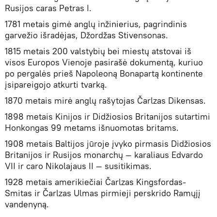
Rusijos caras Petras I.
1781 metais gimė anglų inžinierius, pagrindinis
garvežio išradėjas, Džordžas Stivensonas.
1815 metais 200 valstybių bei miestų atstovai iš
visos Europos Vienoje pasirašė dokumentą, kuriuo
po pergalės prieš Napoleoną Bonapartą kontinente
įsipareigojo atkurti tvarką.
1870 metais mirė anglų rašytojas Čarlzas Dikensas.
1898 metais Kinijos ir Didžiosios Britanijos sutartimi
Honkongas 99 metams išnuomotas britams.
1908 metais Baltijos jūroje įvyko pirmasis Didžiosios
Britanijos ir Rusijos monarchų — karaliaus Edvardo
VII ir caro Nikolajaus II — susitikimas.
1928 metais amerikiečiai Čarlzas Kingsfordas-
Smitas ir Čarlzas Ulmas pirmieji perskrido Ramųjį
vandenyną.