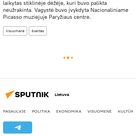
laikytas stiklinėje dėžėje, kuri buvo palikta
neužrakinta. Vagystė buvo įvykdyta Nacionaliniame
Picasso muziejuje Paryžiaus centre.
Visuomenė
šventės
Lietuva
PASAULYJE
POLITIKA
EKONOMIKA
VISUOMENĖ
KULTŪR