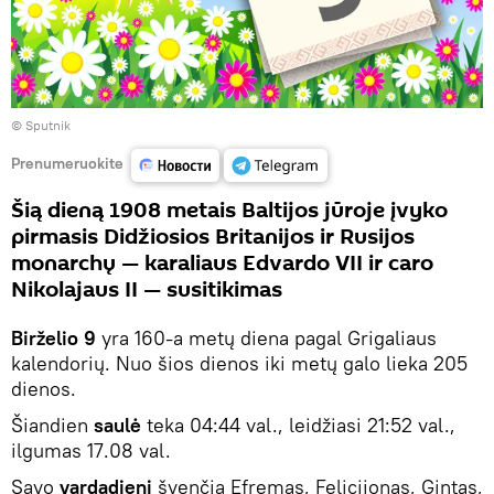
© Sputnik
Prenumeruokite
Šią dieną 1908 metais Baltijos jūroje įvyko
pirmasis Didžiosios Britanijos ir Rusijos
monarchų — karaliaus Edvardo VII ir caro
Nikolajaus II — susitikimas
Birželio 9
yra 160-a metų diena pagal Grigaliaus
kalendorių. Nuo šios dienos iki metų galo lieka 205
dienos.
Šiandien
saulė
teka 04:44 val., leidžiasi 21:52 val.,
ilgumas 17.08 val.
Savo
vardadienį
švenčia Efremas, Felicijonas, Gintas,