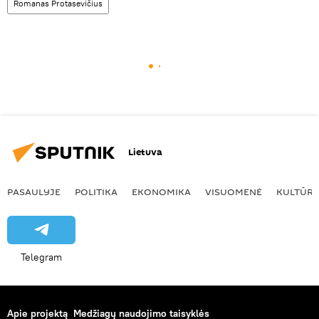
Romanas Protasevičius
Lietuva
PASAULYJE
POLITIKA
EKONOMIKA
VISUOMENĖ
KULTŪR
Telegram
Apie projektą
Medžiagų naudojimo taisyklės