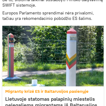
SWIFT sistemoje.
Europos Parlamento sprendimai nėra privalomi,
tačiau yra rekomendacinio pobūdžio ES šalims.
Migrantų krizė ES ir Baltarusijos pasienyje
Lietuvoje statomas palapinių miestelis
nelegaliems migrantams iš Baltarusijos