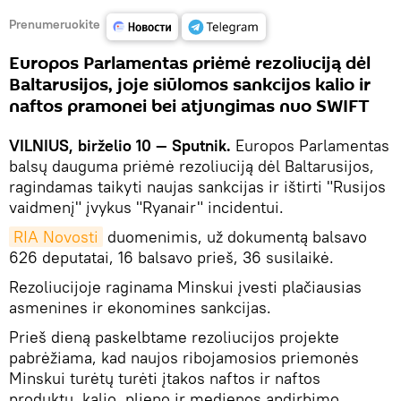
Prenumeruokite
Europos Parlamentas priėmė rezoliuciją dėl
Baltarusijos, joje siūlomos sankcijos kalio ir
naftos pramonei bei atjungimas nuo SWIFT
VILNIUS, birželio 10 — Sputnik.
Europos Parlamentas
balsų dauguma priėmė rezoliuciją dėl Baltarusijos,
ragindamas taikyti naujas sankcijas ir ištirti "Rusijos
vaidmenį" įvykus "Ryanair" incidentui.
RIA Novosti
duomenimis, už dokumentą balsavo
626 deputatai, 16 balsavo prieš, 36 susilaikė.
Rezoliucijoje raginama Minskui įvesti plačiausias
asmenines ir ekonomines sankcijas.
Prieš dieną paskelbtame rezoliucijos projekte
pabrėžiama, kad naujos ribojamosios priemonės
Minskui turėtų turėti įtakos naftos ir naftos
produktų, kalio, plieno ir medienos apdirbimo