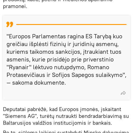
pramonei.
"Europos Parlamentas ragina ES Tarybą kuo
greičiau išplėsti fizinių ir juridinių asmenų,
kuriems taikomos sankcijos, įtraukiant tuos
asmenis, kurie prisidėjo prie priverstinio
"Ryanair" lėktuvo nutupdymo, Romano
Protasevičiaus ir Sofijos Sapegos sulaikymo",
— sakoma dokumente.
Deputatai pabrėžė, kad Europos įmonės, įskaitant
"Siemens AG", turėtų nutraukti bendradarbiavimą su
Baltarusijos valdžios institucijomis ir bankais.
Be to, siūloma laikinai sustabdyti Minsko dalyvavimą