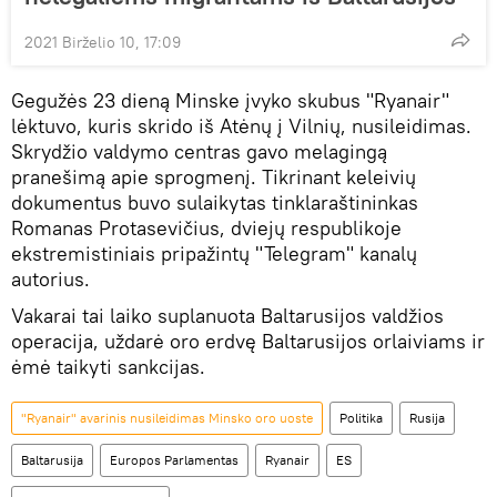
2021 Birželio 10, 17:09
Gegužės 23 dieną Minske įvyko skubus "Ryanair"
lėktuvo, kuris skrido iš Atėnų į Vilnių, nusileidimas.
Skrydžio valdymo centras gavo melagingą
pranešimą apie sprogmenį. Tikrinant keleivių
dokumentus buvo sulaikytas tinklaraštininkas
Romanas Protasevičius, dviejų respublikoje
ekstremistiniais pripažintų "Telegram" kanalų
autorius.
Vakarai tai laiko suplanuota Baltarusijos valdžios
operacija, uždarė oro erdvę Baltarusijos orlaiviams ir
ėmė taikyti sankcijas.
"Ryanair" avarinis nusileidimas Minsko oro uoste
Politika
Rusija
Baltarusija
Europos Parlamentas
Ryanair
ES