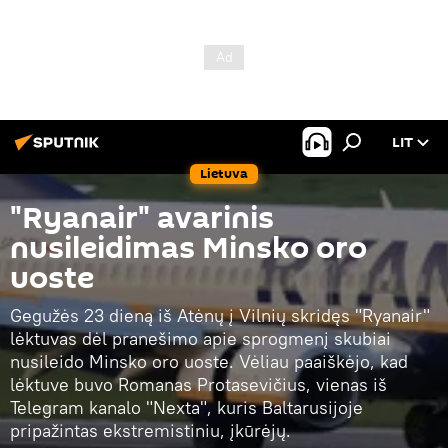
LIT
Lietuva
"Ryanair" avarinis
nusileidimas Minsko oro
uoste
Gegužės 23 dieną iš Atėnų į Vilnių skridęs "Ryanair"
lėktuvas dėl pranešimo apie sprogmenį skubiai
nusileido Minsko oro uoste. Vėliau paaiškėjo, kad
lėktuve buvo Romanas Protasevičius, vienas iš
Telegram kanalo "Nexta", kuris Baltarusijoje
pripažintas ekstremistiniu, įkūrėjų.