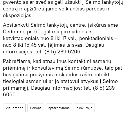
gyventojas ar svečias gali užsukti į Seimo lankytojų
centrą ir apžiūrėti jame veikiančias parodas ir
ekspozicijas.
Apsilankyti Seimo lankytojų centre, įsikūrusiame
Gedimino pr. 60, galima pirmadieniais–
ketvirtadieniais nuo 8 iki 17 val., penktadieniais –
nuo 8 iki 15:45 val. Įėjimas laisvas. Daugiau
informacijos: tel. (8 5) 239 6206.
Pabrėžiama, kad atnaujinus kontaktinį asmenų
priėmimą ir konsultavimą Seimo rūmuose, taip pat
bus galima prašymus ir skundus raštu pateikti
tiesiogiai asmeniui ar jo atstovui atvykus
į
Seimo
priimamąjį. Daugiau informacijos: tel. (8 5) 239
6060.
Visuomenė
Seimas
aptarnavimas
ekskursija