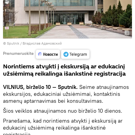
© Sputnik / Владислав Адамовский
Prenumeruokite
Norintiems atvykti į ekskursiją ar edukacinį
užsiėmimą reikalinga išankstinė registracija
VILNIUS, birželio 10 — Sputnik.
Seime atnaujinamos
ekskursijos, edukaciniai užsiėmimai, kontaktinis
asmenų aptarnavimas bei konsultavimas.
Šios veiklos atnaujinamos nuo birželio 10 dienos.
Pranešama, kad norintiems atvykti į ekskursiją ar
edukacinį užsiėmimą reikalinga išankstinė
registracija.