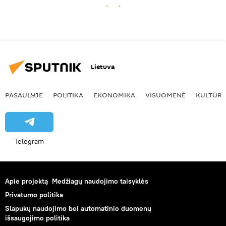
Lietuva
PASAULYJE
POLITIKA
EKONOMIKA
VISUOMENĖ
KULTŪR
Telegram
Apie projektą
Medžiagų naudojimo taisyklės
Privatumo politika
Slapukų naudojimo bei automatinio duomenų
išsaugojimo politika