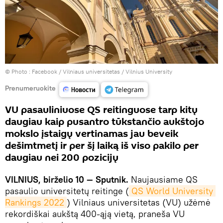
© Photo :
Facebook / Vilniaus universitetas / Vilnius University
Prenumeruokite
VU pasauliniuose QS reitinguose tarp kitų
daugiau kaip pusantro tūkstančio aukštojo
mokslo įstaigų vertinamas jau beveik
dešimtmetį ir per šį laiką iš viso pakilo per
daugiau nei 200 pozicijų
VILNIUS, birželio 10 — Sputnik.
Naujausiame QS
pasaulio universitetų reitinge (
QS World University 
Rankings 2022
) Vilniaus universitetas (VU) užėmė
rekordiškai aukštą 400-ąją vietą, praneša VU