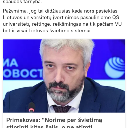
spaudos tarnyba.
Pažymima, jog tai didžiausias kada nors pasiektas
Lietuvos universitetų įvertinimas pasauliniame QS
universitetų reitinge, reikšmingas ne tik pačiam VU,
bet ir visai Lietuvos švietimo sistemai.
Primakovas: "Norime per švietimą
stiprinti kitas šalis, o ne atimti