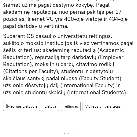
šiemet užima pagal dėstymo kokybę. Pagal
akademinę reputaciją, nuo pernai pakilęs per 27
pozicijas, šiemet VU yra 400-oje vietoje ir 434-oje
pagal darbdavių vertinimą.
Sudarant QS pasaulio universitetų reitingus,
aukštojo mokslo institucijos iš viso vertinamos pagal
šešis kriterijus: akademinę reputaciją (Academic
Reputation), reputaciją tarp darbdavių (Employer
Reputation), mokslinių darbų citavimo rodiklį
(Citations per Faculty), studentų ir dėstytojų
skaičiaus santykį padaliniuose (Faculty Student),
užsienio dėstytojų dalį (International Faculty) ir
užsienio studentų skaičių (International Students).
Švietimas Lietuvoje
Lietuva
reitingas
Vilniaus universitetas