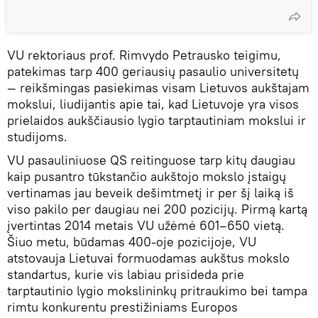
VU rektoriaus prof. Rimvydo Petrausko teigimu,
patekimas tarp 400 geriausių pasaulio universitetų
— reikšmingas pasiekimas visam Lietuvos aukštajam
mokslui, liudijantis apie tai, kad Lietuvoje yra visos
prielaidos aukščiausio lygio tarptautiniam mokslui ir
studijoms.
VU pasauliniuose QS reitinguose tarp kitų daugiau
kaip pusantro tūkstančio aukštojo mokslo įstaigų
vertinamas jau beveik dešimtmetį ir per šį laiką iš
viso pakilo per daugiau nei 200 pozicijų. Pirmą kartą
įvertintas 2014 metais VU užėmė 601–650 vietą.
Šiuo metu, būdamas 400-oje pozicijoje, VU
atstovauja Lietuvai formuodamas aukštus mokslo
standartus, kurie vis labiau prisideda prie
tarptautinio lygio mokslininkų pritraukimo bei tampa
rimtu konkurentu prestižiniams Europos