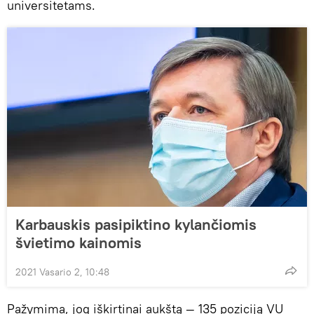
universitetams.
Karbauskis pasipiktino kylančiomis
švietimo kainomis
2021 Vasario 2, 10:48
Pažymima, jog iškirtinai aukštą — 135 poziciją VU