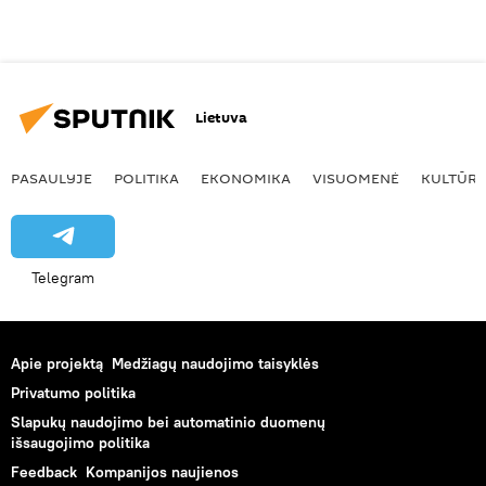
Lietuva
PASAULYJE
POLITIKA
EKONOMIKA
VISUOMENĖ
KULTŪR
Telegram
Apie projektą
Medžiagų naudojimo taisyklės
Privatumo politika
Slapukų naudojimo bei automatinio duomenų
išsaugojimo politika
Feedback
Kompanijos naujienos