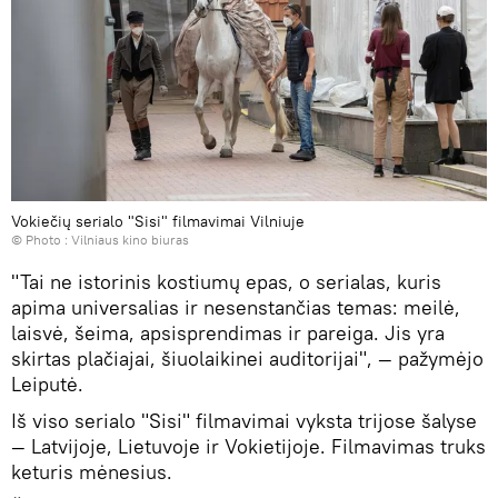
Vokiečių serialo "Sisi" filmavimai Vilniuje
© Photo :
Vilniaus kino biuras
"Tai ne istorinis kostiumų epas, o serialas, kuris
apima universalias ir nesenstančias temas: meilė,
laisvė, šeima, apsisprendimas ir pareiga. Jis yra
skirtas plačiajai, šiuolaikinei auditorijai", — pažymėjo
Leiputė.
Iš viso serialo "Sisi" filmavimai vyksta trijose šalyse
— Latvijoje, Lietuvoje ir Vokietijoje. Filmavimas truks
keturis mėnesius.