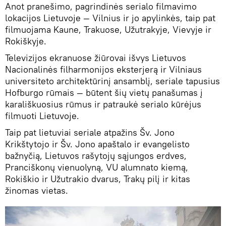
Anot pranešimo, pagrindinės serialo filmavimo
lokacijos Lietuvoje — Vilnius ir jo apylinkės, taip pat
filmuojama Kaune, Trakuose, Užutrakyje, Vievyje ir
Rokiškyje.
Televizijos ekranuose žiūrovai išvys Lietuvos
Nacionalinės filharmonijos eksterjerą ir Vilniaus
universiteto architektūrinį ansamblį, seriale tapusius
Hofburgo rūmais — būtent šių vietų panašumas į
karališkuosius rūmus ir patraukė serialo kūrėjus
filmuoti Lietuvoje.
Taip pat lietuviai seriale atpažins Šv. Jono
Krikštytojo ir Šv. Jono apaštalo ir evangelisto
bažnyčią, Lietuvos rašytojų sąjungos erdves,
Pranciškonų vienuolyną, VU alumnato kiemą,
Rokiškio ir Užutrakio dvarus, Trakų pilį ir kitas
žinomas vietas.