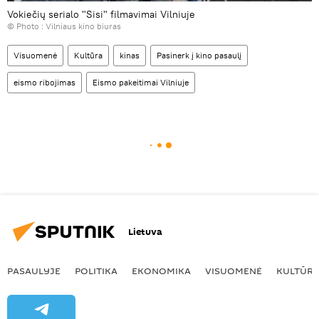
Vokiečių serialo "Sisi" filmavimai Vilniuje
© Photo :
Vilniaus kino biuras
Visuomenė
Kultūra
kinas
Pasinerk į kino pasaulį
eismo ribojimas
Eismo pakeitimai Vilniuje
Lietuva
PASAULYJE
POLITIKA
EKONOMIKA
VISUOMENĖ
KULTŪR