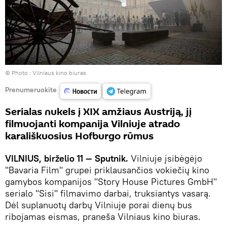
© Photo :
Vilniaus kino biuras
Prenumeruokite
Serialas nukels į XIX amžiaus Austriją, jį
filmuojanti kompanija Vilniuje atrado
karališkuosius Hofburgo rūmus
VILNIUS, birželio 11 — Sputnik.
Vilniuje įsibėgėjo
"Bavaria Film" grupei priklausančios vokiečių kino
gamybos kompanijos "Story House Pictures GmbH"
serialo "Sisi" filmavimo darbai, truksiantys vasarą.
Dėl suplanuotų darbų Vilniuje porai dienų bus
ribojamas eismas, praneša Vilniaus kino biuras.