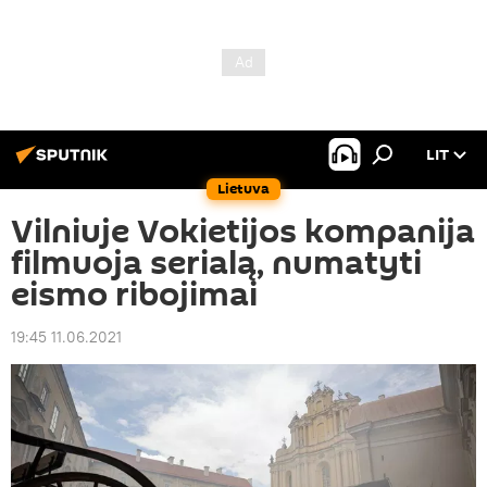
LIT
Lietuva
Vilniuje Vokietijos kompanija
filmuoja serialą, numatyti
eismo ribojimai
19:45 11.06.2021