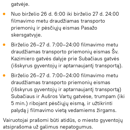
gatvėje.
Nuo birželio 26 d. 6:00 iki birželio 27 d. 24:00
filmavimo metu draudžiamas transporto
priemonių ir pėsčiųjų eismas Pasažo
skersgatvyje.
Birželio 26–27 d. 7:00–24:00 filmavimo metu
draudžiamas transporto priemonių eismas Šv.
Kazimiero gatvės dalyje prie Subačiaus gatvės
(išskyrus gyventojų ir aptarnaujantį transportą).
Birželio 26–27 d. 7:00–24:00 filmavimo metu
draudžiamas transporto priemonių eismas
(išskyrus gyventojų ir aptarnaujantį transportą)
Subačiaus ir Aušros Vartų gatvėse, trumpam (iki
5 min.) ribojant pėsčiųjų eismą, ir užtikrinti
palydą į filmavimo vietą vedamiems žirgams.
Vairuotojai prašomi būti atidūs, o miesto gyventojų
atsiprašoma už galimus nepatogumus.