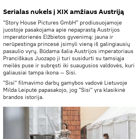
Serialas nukels į XIX amžiaus Austriją
"Story House Pictures GmbH" prodiusuojamoje
juostoje pasakojama apie nepaprastą Austrijos
imperatorienės Elžbietos gyvenimą: jauna ir
nerūpestinga princesė įsimyli vieną iš galingiausių
pasaulio vyrų. Būdama šalia Austrijos imperatoriaus
Pranciškaus Juozapo ji turi susidurti su tamsiąja
meilės puse ir subręsti iki suaugusios valdovės, kuri
galiausiai tampa ikona — Sisi.
"Sisi" filmavimo darbų gamybos vadovė Lietuvoje
Milda Leiputė papasakojo, jog "Sisi" yra klasikinė
brandos istorija.