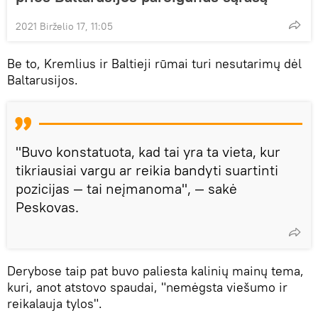
2021 Birželio 17, 11:05
Be to, Kremlius ir Baltieji rūmai turi nesutarimų dėl
Baltarusijos.
"Buvo konstatuota, kad tai yra ta vieta, kur
tikriausiai vargu ar reikia bandyti suartinti
pozicijas — tai neįmanoma", — sakė
Peskovas.
Derybose taip pat buvo paliesta kalinių mainų tema,
kuri, anot atstovo spaudai, "nemėgsta viešumo ir
reikalauja tylos".