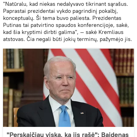
"Natūralu, kad niekas nedalyvavo tikrinant sąrašus.
Paprastai prezidentai vykdo pagrindinį pokalbį,
konceptualų. Ši tema buvo paliesta. Prezidentas
Putinas tai patvirtino spaudos konferencijoje, sakė,
kad šia kryptimi dirbti galima", — sakė Kremliaus
atstovas. Čia negali būti jokių terminų, pažymėjo jis.
"Perskaičiau viską, ką jis rašė": Baidenas