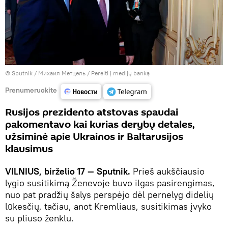
© Sputnik / Михаил Метцель
/
Pereiti į medijų banką
Prenumeruokite
Rusijos prezidento atstovas spaudai
pakomentavo kai kurias derybų detales,
užsiminė apie Ukrainos ir Baltarusijos
klausimus
VILNIUS, birželio 17 — Sputnik.
Prieš aukščiausio
lygio susitikimą Ženevoje buvo ilgas pasirengimas,
nuo pat pradžių šalys perspėjo dėl pernelyg didelių
lūkesčių, tačiau, anot Kremliaus, susitikimas įvyko
su pliuso ženklu.