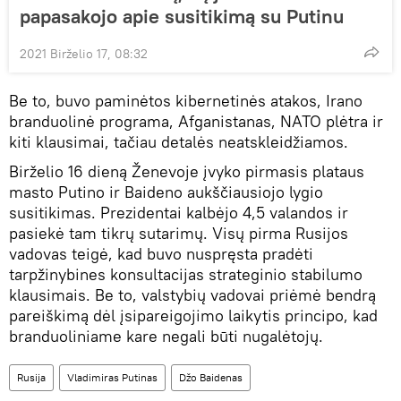
papasakojo apie susitikimą su Putinu
2021 Birželio 17, 08:32
Be to, buvo paminėtos kibernetinės atakos, Irano
branduolinė programa, Afganistanas, NATO plėtra ir
kiti klausimai, tačiau detalės neatskleidžiamos.
Birželio 16 dieną Ženevoje įvyko pirmasis plataus
masto Putino ir Baideno aukščiausiojo lygio
susitikimas. Prezidentai kalbėjo 4,5 valandos ir
pasiekė tam tikrų sutarimų. Visų pirma Rusijos
vadovas teigė, kad buvo nuspręsta pradėti
tarpžinybines konsultacijas strateginio stabilumo
klausimais. Be to, valstybių vadovai priėmė bendrą
pareiškimą dėl įsipareigojimo laikytis principo, kad
branduoliniame kare negali būti nugalėtojų.
Rusija
Vladimiras Putinas
Džo Baidenas