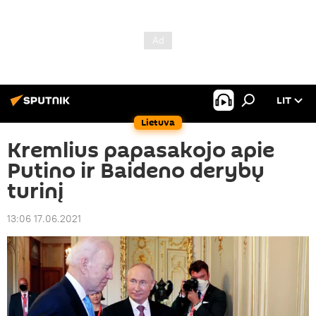
LIT
Lietuva
Kremlius papasakojo apie
Putino ir Baideno derybų
turinį
13:06 17.06.2021