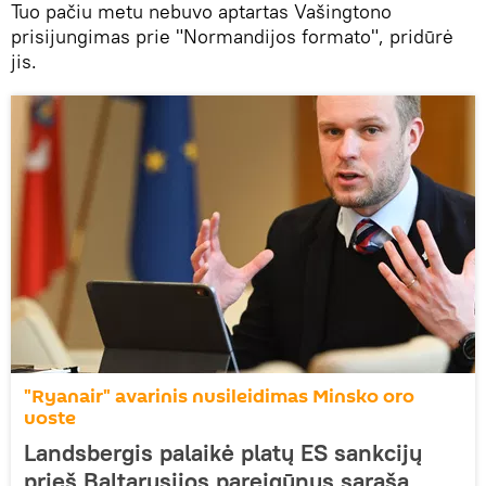
Tuo pačiu metu nebuvo aptartas Vašingtono
prisijungimas prie "Normandijos formato", pridūrė
jis.
"Ryanair" avarinis nusileidimas Minsko oro
uoste
Landsbergis palaikė platų ES sankcijų
prieš Baltarusijos pareigūnus sąrašą