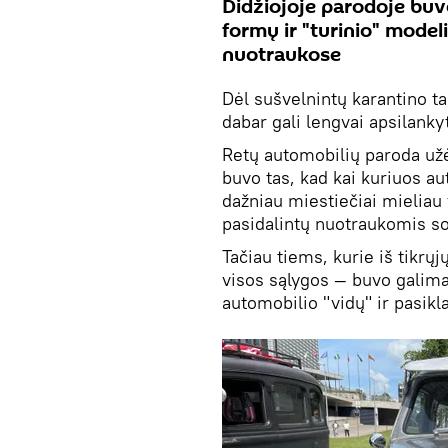
Didžiojoje parodoje buvo
formų ir "turinio" model
nuotraukose
Dėl sušvelnintų karantino tai
dabar gali lengvai apsilank
Retų automobilių paroda užė
buvo tas, kad kai kuriuos au
dažniau miestiečiai mieliau
pasidalintų nuotraukomis so
Tačiau tiems, kurie iš tikrų
visos sąlygos — buvo galima 
automobilio "vidų" ir pasikl