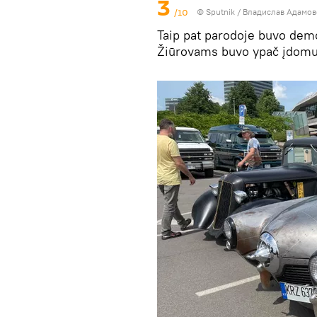
3
/10
© Sputnik / Владислав Адамо
Taip pat parodoje buvo demo
Žiūrovams buvo ypač įdomu p