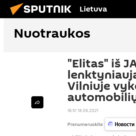
Lietuva
Nuotraukos
"Elitas" iš J
lenktyniauj
Vilniuje vy
automobili
18:51 18.06.2021
Prenumeruokite