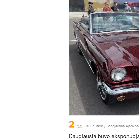
2
/10
© Sputnik / Владислав Адамо
Daugiausia buvo eksponuojam