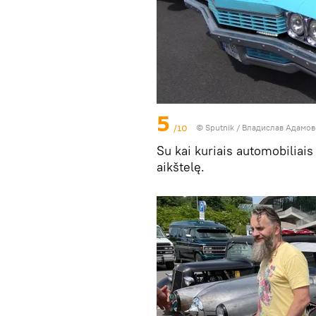
5
/10
© Sputnik / Владислав Адамо
Su kai kuriais automobiliais
aikštelę.