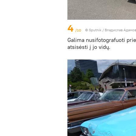
4
/10
© Sputnik / Владислав Адамо
Galima nusifotografuoti prie
atsisėsti į jo vidų.