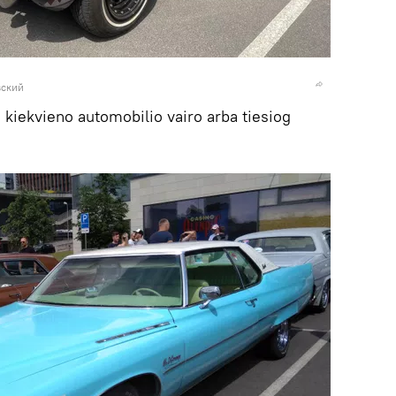
вский
 kiekvieno automobilio vairo arba tiesiog