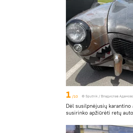
1
/10
© Sputnik / Владислав Адамов
Dėl susilpnėjusių karantino
susirinko apžiūrėti retų aut