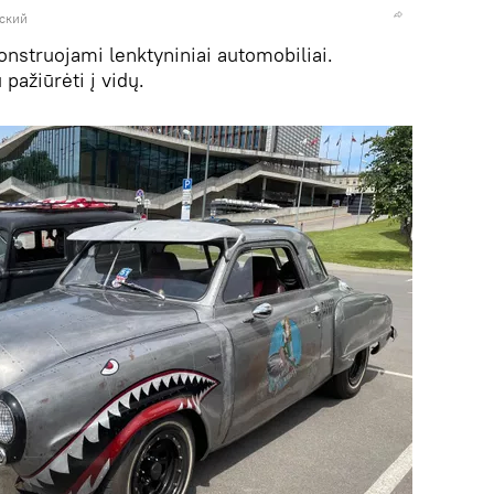
вский
nstruojami lenktyniniai automobiliai.
ažiūrėti į vidų.