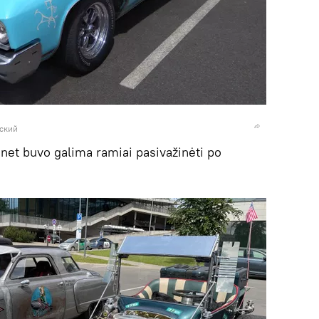
вский
 net buvo galima ramiai pasivažinėti po