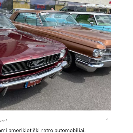
вский
i amerikietiški retro automobiliai.