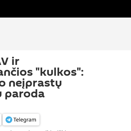
AV ir
ančios "kulkos":
ko neįprastų
ų paroda