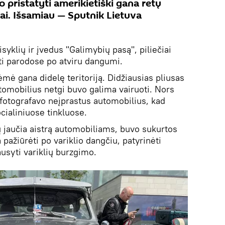
 pristatyti amerikietiški gana retų
iai. Išsamiau — Sputnik Lietuva
syklių ir įvedus "Galimybių pasą", piliečiai
yti parodose po atviru dangumi.
mė gana didelę teritoriją. Didžiausias pliusas
tomobilius netgi buvo galima vairuoti. Nors
 fotografavo neįprastus automobilius, kad
cialiniuose tinkluose.
jų jaučia aistrą automobiliams, buvo sukurtos
pažiūrėti po variklio dangčiu, patyrinėti
ausyti variklių burzgimo.