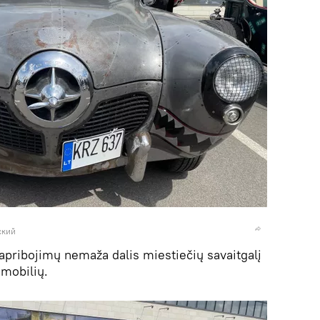
ский
 apribojimų nemaža dalis miestiečių savaitgalį
omobilių.