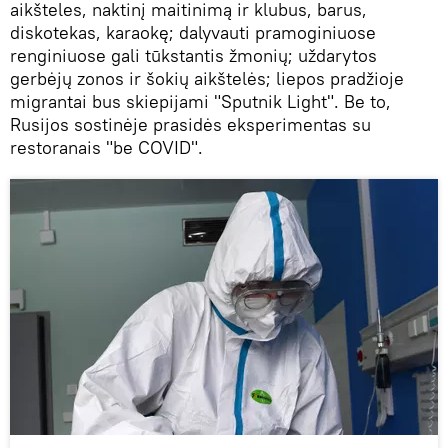
aikšteles, naktinį maitinimą ir klubus, barus,
diskotekas, karaokę; dalyvauti pramoginiuose
renginiuose gali tūkstantis žmonių; uždarytos
gerbėjų zonos ir šokių aikštelės; liepos pradžioje
migrantai bus skiepijami "Sputnik Light". Be to,
Rusijos sostinėje prasidės eksperimentas su
restoranais "be COVID".