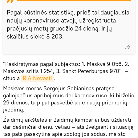
Pagal būstinės statistiką, prieš tai daugiausia
naujų koronaviruso atvejų užregistruota
praėjusių metų gruodžio 24 dieną. Ir jų
skaičius siekė 8 203.
"Paskirstymas pagal subjektus: 1. Maskva 9 056, 2.
Maskvos sritis 1 254, 3. Sankt Peterburgas 970", —
cituoja
RIA Novosti
.
Maskvos meras Sergejus Sobianinas pratęsė
galiojančius apribojimus dėl koronaviruso iki birželio
29 dienos, taip pat paskelbė apie naujų priemonių
įvedimą.
Žaidimų aikštelės ir žaidimų kambariai bus uždaryti
dar dešimčiai dienų, vėliau — atsižvelgiant į situaciją;
tas pats pasakytina apie zoologijos sodus, maisto