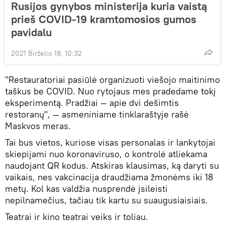
Rusijos gynybos ministerija kuria vaistą
prieš COVID-19 kramtomosios gumos
pavidalu
2021 Birželio 18, 10:32
"Restauratoriai pasiūlė organizuoti viešojo maitinimo
taškus be COVID. Nuo rytojaus mes pradedame tokį
eksperimentą. Pradžiai — apie dvi dešimtis
restoranų", — asmeniniame tinklaraštyje rašė
Maskvos meras.
Tai bus vietos, kuriose visas personalas ir lankytojai
skiepijami nuo koronaviruso, o kontrolė atliekama
naudojant QR kodus. Atskiras klausimas, ką daryti su
vaikais, nes vakcinacija draudžiama žmonėms iki 18
metų. Kol kas valdžia nusprendė įsileisti
nepilnamečius, tačiau tik kartu su suaugusiaisiais.
Teatrai ir kino teatrai veiks ir toliau.