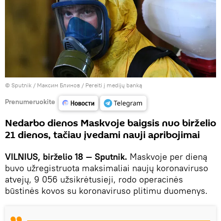
© Sputnik / Максим Блинов
/
Pereiti į medijų banką
Prenumeruokite
Nedarbo dienos Maskvoje baigsis nuo birželio
21 dienos, tačiau įvedami nauji apribojimai
VILNIUS, birželio 18 — Sputnik.
Maskvoje per dieną
buvo užregistruota maksimaliai naujų koronaviruso
atvejų, 9 056 užsikrėtusieji, rodo operacinės
būstinės kovos su koronaviruso plitimu duomenys.