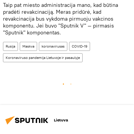
Taip pat miesto administracija mano, kad būtina
pradėti revakcinaciją. Meras pridūrė, kad
revakcinacija bus vykdoma pirmuoju vakcinos
komponentu. Jei buvo "Sputnik V" — pirmasis
"Sputnik" komponentas.
Rusija
Maskva
koronavirusas
COVID-19
Koronaviruso pandemija Lietuvoje ir pasaulyje
Lietuva