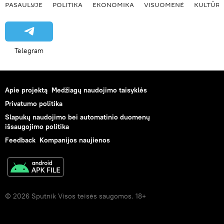
PASAULYJE
POLITIKA
EKONOMIKA
VISUOMENĖ
KULTŪR
Telegram
Apie projektą
Medžiagų naudojimo taisyklės
Privatumo politika
Slapukų naudojimo bei automatinio duomenų
išsaugojimo politika
Feedback
Kompanijos naujienos
© 2026 Sputnik Visos teisės saugomos. 18+