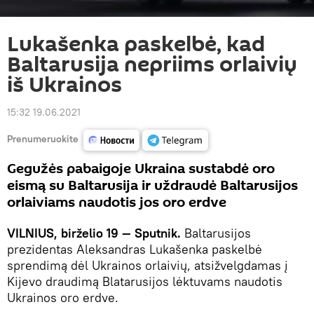
Lukašenka paskelbė, kad
Baltarusija nepriims orlaivių
iš Ukrainos
15:32 19.06.2021
Prenumeruokite
Gegužės pabaigoje Ukraina sustabdė oro
eismą su Baltarusija ir uždraudė Baltarusijos
orlaiviams naudotis jos oro erdve
VILNIUS, birželio 19 — Sputnik.
Baltarusijos
prezidentas Aleksandras Lukašenka paskelbė
sprendimą dėl Ukrainos orlaivių, atsižvelgdamas į
Kijevo draudimą Blatarusijos lėktuvams naudotis
Ukrainos oro erdve.