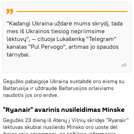
"Kadangi Ukraina uždarė mums skrydį, tada
mes iš Ukrainos tiesiog nepriimsime
lėktuvų", — cituoja Lukašenką "Telegram"
kanalas "Pul Pervogo", artimas jo spaudos
tarnybai.
Gegužės pabaigoje Ukraina sustabdė oro eismą su
Baltarusija ir uždraudė Baltarusijos orlaiviams
naudotis jos oro erdve.
"Ryanair" avarinis nusileidimas Minske
Gegužės 23 dieną iš Atėnų į Vilnių skridęs "Ryanair"
lėktuvas skubiai nusileido Minsko oro uoste dėl
žinios apie sprogmenį, po apžiūros informacija