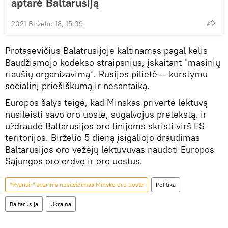
aptarė Baltarusiją
2021 Birželio 18, 15:09
Protasevičius Balatrusijoje kaltinamas pagal kelis
Baudžiamojo kodekso straipsnius, įskaitant "masinių
riaušių organizavimą". Rusijos pilietė — kurstymu
socialinį priešiškumą ir nesantaiką.
Europos šalys teigė, kad Minskas privertė lėktuvą
nusileisti savo oro uoste, sugalvojus pretekstą, ir
uždraudė Baltarusijos oro linijoms skristi virš ES
teritorijos. Birželio 5 dieną įsigaliojo draudimas
Baltarusijos oro vežėjų lėktuvuvas naudoti Europos
Sąjungos oro erdvę ir oro uostus.
"Ryanair" avarinis nusileidimas Minsko oro uoste
Politika
Baltarusija
Ukraina