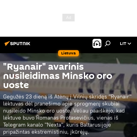
LIT
Lietuva
"Ryanair" avarinis
nusileidimas Minsko oro
uoste
Gegužės 23 dieną iš Atėnų į Vilnių skridęs "Ryanair"
lėktuvas dėl pranešimo apie sprogmenį skubiai
nusileido Minsko oro uoste. Vėliau paaiškėjo, kad
lėktuve buvo Romanas Protasevičius, vienas iš
Telegram kanalo "Nexta", kuris Baltarusijoje
pripažintas ekstremistiniu, įkūrėjų.