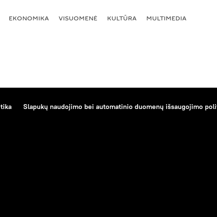
EKONOMIKA
VISUOMENĖ
KULTŪRA
MULTIMEDIA
tika
Slapukų naudojimo bei automatinio duomenų išsaugojimo poli