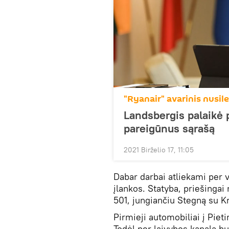
"Ryanair" avarinis nusil
Landsbergis palaikė p
pareigūnus sąrašą
2021 Birželio 17, 11:05
Dabar darbai atliekami per vi
įlankos. Statyba, priešinga
501, jungiančiu Stegną su K
Pirmieji automobiliai į Pieti
Todėl per laivybos kanalą bus 