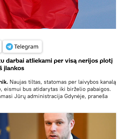
darbai atliekami per visą nerijos plotį
iš įlankos
nik.
Naujas tiltas, statomas per laivybos kanalą
, eismui bus atidarytas iki birželio pabaigos.
amasi Jūrų administracija Gdynėje, praneša