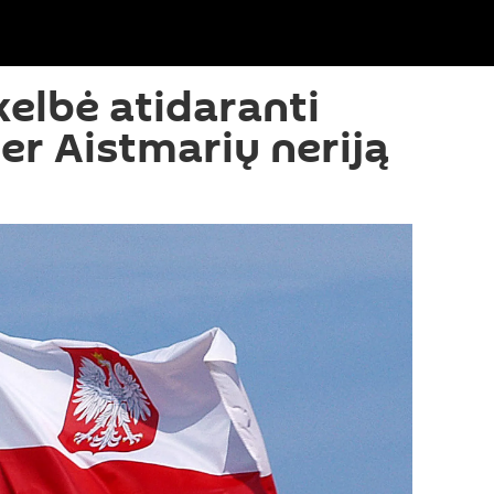
kelbė atidaranti
per Aistmarių neriją