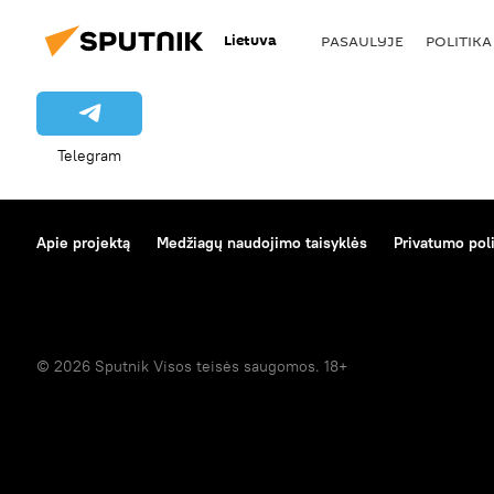
Lietuva
PASAULYJE
POLITIKA
Telegram
Apie projektą
Medžiagų naudojimo taisyklės
Privatumo poli
© 2026 Sputnik Visos teisės saugomos. 18+