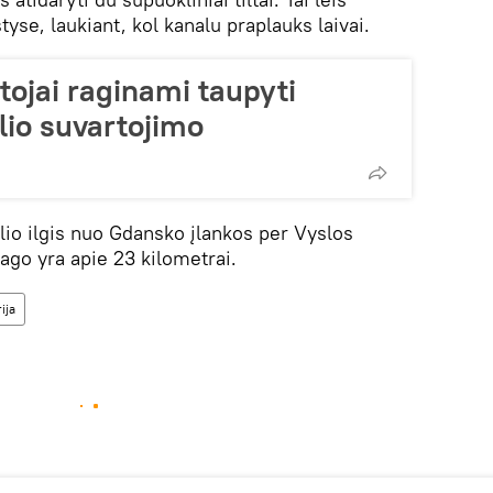
yse, laukiant, kol kanalu praplauks laivai.
ojai raginami taupyti
lio suvartojimo
io ilgis nuo Gdansko įlankos per Vyslos
lago yra apie 23 kilometrai.
ija