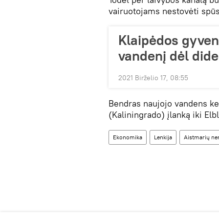
vairuotojams nestovėti spūst
Klaipėdos gyvent
vandenį dėl dide
2021 Birželio 17, 08:55
Bendras naujojo vandens kel
(Kaliningrado) įlanką iki Elb
Ekonomika
Lenkija
Aistmarių ner