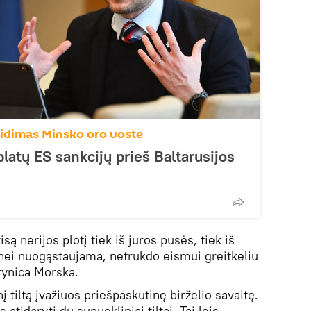
eidimas Minsko oro uoste
latų ES sankcijų prieš Baltarusijos
są nerijos plotį tiek iš jūros pusės, tiek iš
i nei nuogąstaujama, netrukdo eismui greitkeliu
rynica Morska.
nį tiltą įvažiuos priešpaskutinę birželio savaitę.
atidaryti du sūpuokliniai tiltai. Tai leis