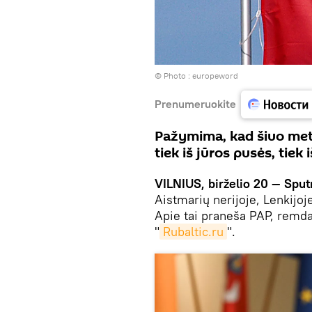
© Photo :
europeword
Prenumeruokite
Pažymima, kad šiuo metu 
tiek iš jūros pusės, tiek 
VILNIUS, birželio 20 — Sput
Aistmarių nerijoje, Lenkijoje
Apie tai praneša PAP, remd
"
Rubaltic.ru
".