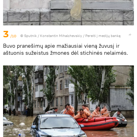
3
/10
© Sputnik / Konstantin Mihalchevskiy
/
Pereiti į medijų banką
Buvo pranešimų apie mažiausiai vieną žuvusį ir
aštuonis sužeistus žmones dėl stichinės nelaimės.