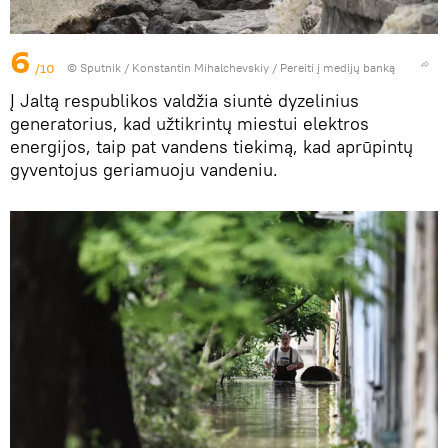
6
/10
© Sputnik / Konstantin Mihalchevskiy
/
Pereiti į medijų banką
Į Jaltą respublikos valdžia siuntė dyzelinius
generatorius, kad užtikrintų miestui elektros
energijos, taip pat vandens tiekimą, kad aprūpintų
gyventojus geriamuoju vandeniu.