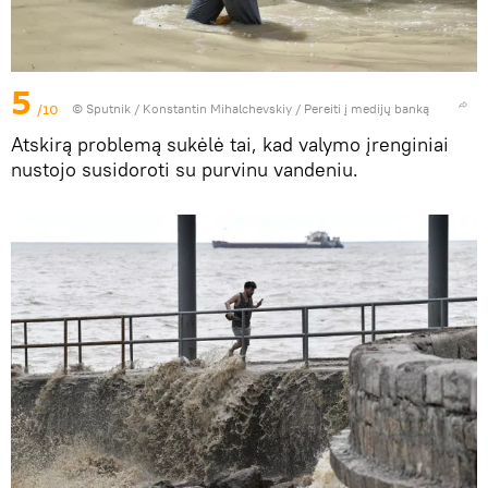
5
/10
© Sputnik / Konstantin Mihalchevskiy
/
Pereiti į medijų banką
Atskirą problemą sukėlė tai, kad valymo įrenginiai
nustojo susidoroti su purvinu vandeniu.