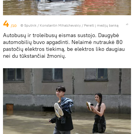
4
/10
© Sputnik / Konstantin Mihalchevskiy
/
Pereiti į medijų banką
Autobusų ir troleibusų eismas sustojo. Daugybė
automobilių buvo apgadinti. Nelaimė nutraukė 80
pastočių elektros tiekimą, be elektros liko daugiau
nei du tūkstančiai žmonių.