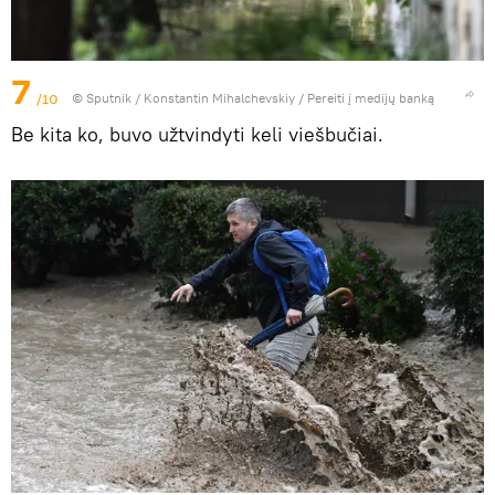
7
/10
© Sputnik / Konstantin Mihalchevskiy
/
Pereiti į medijų banką
Be kita ko, buvo užtvindyti keli viešbučiai.