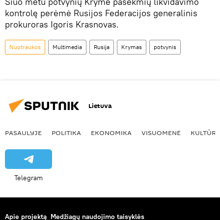
Šiuo metu potvynių Kryme pasekmių likvidavimo
kontrolę perėmė Rusijos Federacijos generalinis
prokuroras Igoris Krasnovas.
Nuotraukos
Multimedia
Rusija
Krymas
potvynis
Lietuva
PASAULYJE
POLITIKA
EKONOMIKA
VISUOMENĖ
KULTŪR
Telegram
Apie projektą
Medžiagų naudojimo taisyklės