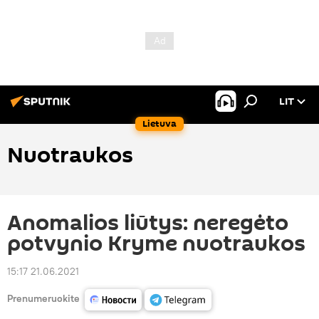
LIT
Lietuva
Nuotraukos
Anomalios liūtys: neregėto
potvynio Kryme nuotraukos
15:17 21.06.2021
Prenumeruokite