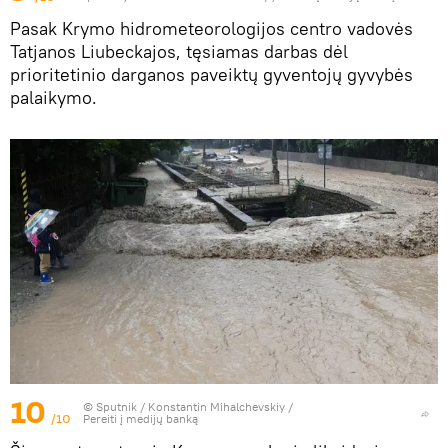
Pasak Krymo hidrometeorologijos centro vadovės
Tatjanos Liubeckajos, tęsiamas darbas dėl
prioritetinio darganos paveiktų gyventojų gyvybės
palaikymo.
10
© Sputnik / Konstantin Mihalchevskiy
/
/10
Pereiti į medijų banką