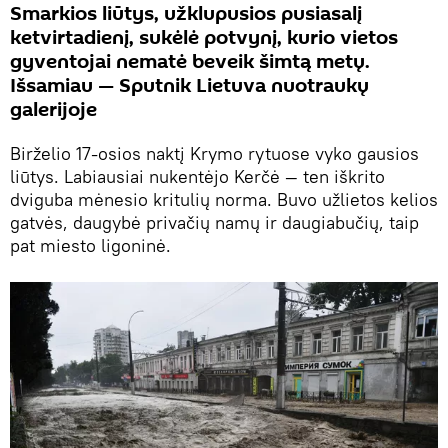
Smarkios liūtys, užklupusios pusiasalį
ketvirtadienį, sukėlė potvynį, kurio vietos
gyventojai nematė beveik šimtą metų.
Išsamiau — Sputnik Lietuva nuotraukų
galerijoje
Birželio 17-osios naktį Krymo rytuose vyko gausios
liūtys. Labiausiai nukentėjo Kerčė — ten iškrito
dviguba mėnesio kritulių norma. Buvo užlietos kelios
gatvės, daugybė privačių namų ir daugiabučių, taip
pat miesto ligoninė.