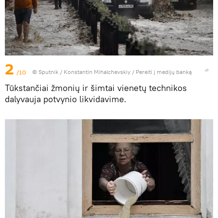
2
/10
© Sputnik / Konstantin Mihalchevskiy
/
Pereiti į medijų banką
Tūkstančiai žmonių ir šimtai vienetų technikos
dalyvauja potvynio likvidavime.