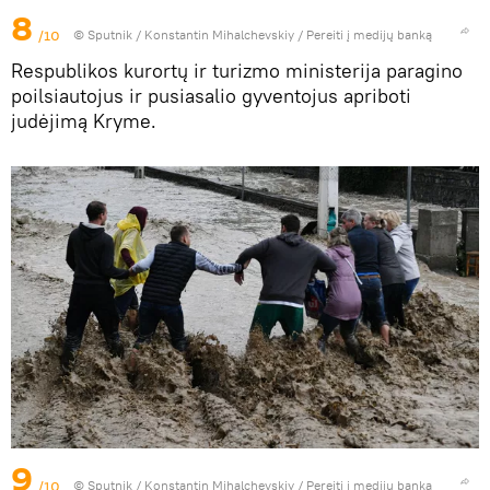
8
/10
© Sputnik / Konstantin Mihalchevskiy
/
Pereiti į medijų banką
Respublikos kurortų ir turizmo ministerija paragino
poilsiautojus ir pusiasalio gyventojus apriboti
judėjimą Kryme.
9
/10
© Sputnik / Konstantin Mihalchevskiy
/
Pereiti į medijų banką