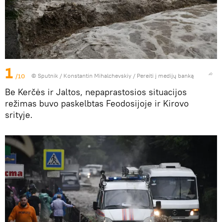
1
/10
© Sputnik / Konstantin Mihalchevskiy
/
Pereiti į medijų banką
Be Kerčės ir Jaltos, nepaprastosios situacijos
režimas buvo paskelbtas Feodosijoje ir Kirovo
srityje.