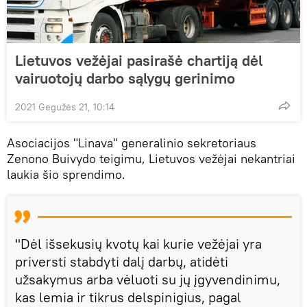
Lietuvos vežėjai pasirašė chartiją dėl
vairuotojų darbo sąlygų gerinimo
2021 Gegužės 21, 10:14
Asociacijos "Linava" generalinio sekretoriaus
Zenono Buivydo teigimu, Lietuvos vežėjai nekantriai
laukia šio sprendimo.
"Dėl išsekusių kvotų kai kurie vežėjai yra
priversti stabdyti dalį darbų, atidėti
užsakymus arba vėluoti su jų įgyvendinimu,
kas lemia ir tikrus delspinigius, pagal