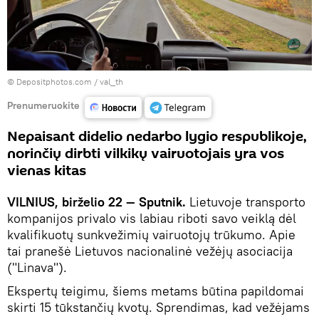
© Depositphotos.com / val_th
Prenumeruokite
Nepaisant didelio nedarbo lygio respublikoje,
norinčių dirbti vilkikų vairuotojais yra vos
vienas kitas
VILNIUS, birželio 22 — Sputnik.
Lietuvoje transporto
kompanijos privalo vis labiau riboti savo veiklą dėl
kvalifikuotų sunkvežimių vairuotojų trūkumo. Apie
tai pranešė Lietuvos nacionalinė vežėjų asociacija
("Linava").
Ekspertų teigimu, šiems metams būtina papildomai
skirti 15 tūkstančių kvotų. Sprendimas, kad vežėjams