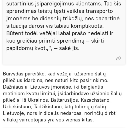
sutartinius įsipareigojimus klientams. Tad šis
sprendimas leistų tęsti veiklas transporto
įmonėms be didesnių trikdžių, nes dabartinė
situacija darosi vis labiau komplikuota.
Būtent todėl vežėjai labai prašo nedelsti ir
kuo greičiau priimti sprendimą — skirti
papildomų kvotų", — sakė jis.
Buivydas pareiškė, kad vežėjai užsienio šalių
piliečius įdarbina, nes neturi kito pasirinkimo.
Dažniausiai Lietuvos įmonėse, iki baigiantis
metiniam kvotų limitui, įsidarbindavo užsienio šalių
piliečiai iš Ukrainos, Baltarusijos, Kazachstano,
Uzbekistano, Tadžikistano, kitų tolimųjų šalių.
Lietuvoje, nors ir didelis nedarbas, norinčių dirbti
vilkikų vairuotojais yra vos vienas kitas.