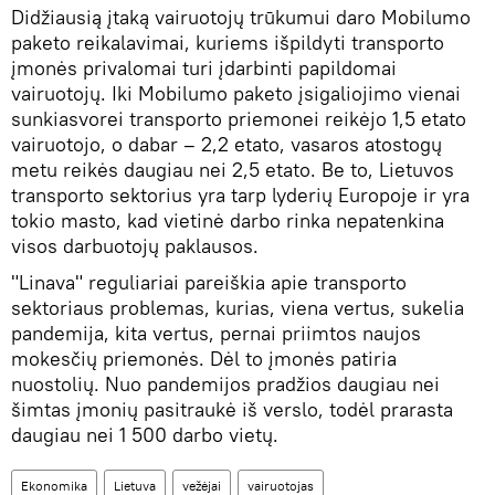
Didžiausią įtaką vairuotojų trūkumui daro Mobilumo
paketo reikalavimai, kuriems išpildyti transporto
įmonės privalomai turi įdarbinti papildomai
vairuotojų. Iki Mobilumo paketo įsigaliojimo vienai
sunkiasvorei transporto priemonei reikėjo 1,5 etato
vairuotojo, o dabar – 2,2 etato, vasaros atostogų
metu reikės daugiau nei 2,5 etato. Be to, Lietuvos
transporto sektorius yra tarp lyderių Europoje ir yra
tokio masto, kad vietinė darbo rinka nepatenkina
visos darbuotojų paklausos.
"Linava" reguliariai pareiškia apie transporto
sektoriaus problemas, kurias, viena vertus, sukelia
pandemija, kita vertus, pernai priimtos naujos
mokesčių priemonės. Dėl to įmonės patiria
nuostolių. Nuo pandemijos pradžios daugiau nei
šimtas įmonių pasitraukė iš verslo, todėl prarasta
daugiau nei 1 500 darbo vietų.
Ekonomika
Lietuva
vežėjai
vairuotojas