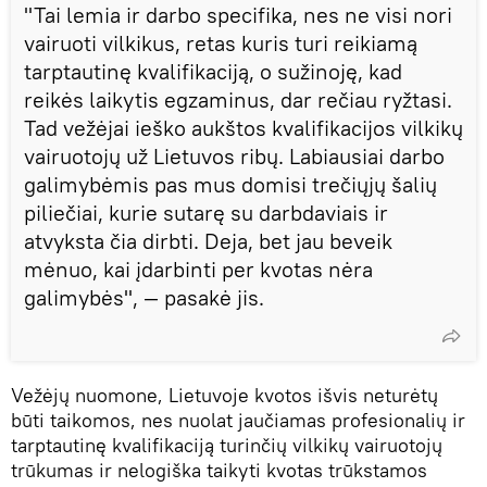
"Tai lemia ir darbo specifika, nes ne visi nori
vairuoti vilkikus, retas kuris turi reikiamą
tarptautinę kvalifikaciją, o sužinoję, kad
reikės laikytis egzaminus, dar rečiau ryžtasi.
Tad vežėjai ieško aukštos kvalifikacijos vilkikų
vairuotojų už Lietuvos ribų. Labiausiai darbo
galimybėmis pas mus domisi trečiųjų šalių
piliečiai, kurie sutarę su darbdaviais ir
atvyksta čia dirbti. Deja, bet jau beveik
mėnuo, kai įdarbinti per kvotas nėra
galimybės", — pasakė jis.
Vežėjų nuomone, Lietuvoje kvotos išvis neturėtų
būti taikomos, nes nuolat jaučiamas profesionalių ir
tarptautinę kvalifikaciją turinčių vilkikų vairuotojų
trūkumas ir nelogiška taikyti kvotas trūkstamos