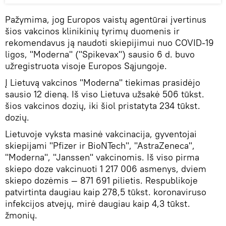
Pažymima, jog Europos vaistų agentūrai įvertinus
šios vakcinos klinikinių tyrimų duomenis ir
rekomendavus ją naudoti skiepijimui nuo COVID-19
ligos, "Moderna" ("Spikevax") sausio 6 d. buvo
užregistruota visoje Europos Sąjungoje.
Į Lietuvą vakcinos "Moderna" tiekimas prasidėjo
sausio 12 dieną. Iš viso Lietuva užsakė 506 tūkst.
šios vakcinos dozių, iki šiol pristatyta 234 tūkst.
dozių.
Lietuvoje vyksta masinė vakcinacija, gyventojai
skiepijami "Pfizer ir BioNTech", "AstraZeneca",
"Moderna", "Janssen" vakcinomis. Iš viso pirma
skiepo doze vakcinuoti 1 217 006 asmenys, dviem
skiepo dozėmis — 871 691 pilietis. Respublikoje
patvirtinta daugiau kaip 278,5 tūkst. koronaviruso
infekcijos atvejų, mirė daugiau kaip 4,3 tūkst.
žmonių.