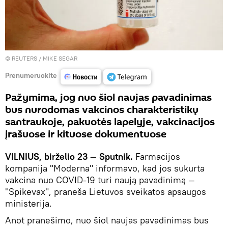
©
REUTERS
/ MIKE SEGAR
Prenumeruokite
Pažymima, jog nuo šiol naujas pavadinimas
bus nurodomas vakcinos charakteristikų
santraukoje, pakuotės lapelyje, vakcinacijos
įrašuose ir kituose dokumentuose
VILNIUS, birželio 23 — Sputnik.
Farmacijos
kompanija "Moderna" informavo, kad jos sukurta
vakcina nuo COVID-19 turi naują pavadinimą —
"Spikevax", praneša Lietuvos sveikatos apsaugos
ministerija.
Anot pranešimo, nuo šiol naujas pavadinimas bus