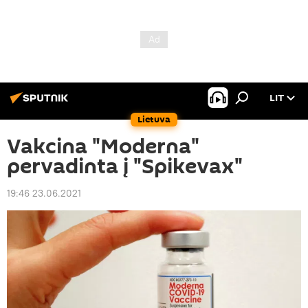
LIT
Lietuva
Vakcina "Moderna"
pervadinta į "Spikevax"
19:46 23.06.2021