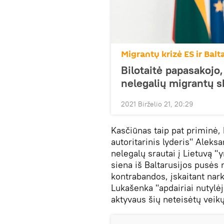
Migrantų krizė ES ir Balt
Bilotaitė papasakojo,
nelegalių migrantų s
2021 Birželio 21, 20:29
Kasčiūnas taip pat priminė, 
autoritarinis lyderis" Aleks
nelegalų srautai į Lietuvą "
siena iš Baltarusijos pusės
kontrabandos, įskaitant nark
Lukašenka "apdairiai nutylėj
aktyvaus šių neteisėtų veik