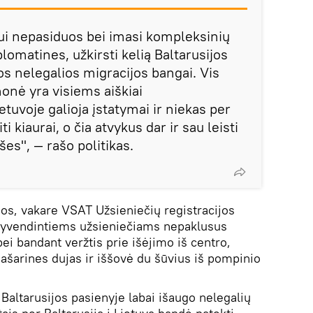
ui nepasiduos bei imasi kompleksinių
lomatines, užkirsti kelią Baltarusijos
os nelegalios migracijos bangai. Vis
onė yra visiems aiškiai
tuvoje galioja įstatymai ir niekas per
 kiaurai, o čia atvykus dar ir sau leisti
ušes", — rašo politikas.
nos, vakare VSAT Užsieniečių registracijos
gyvendintiems užsieniečiams nepaklusus
i bandant veržtis prie išėjimo iš centro,
šarines dujas ir iššovė du šūvius iš pompinio
Baltarusijos pasienyje labai išaugo nelegalių