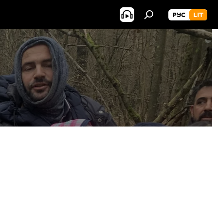
РУС
LIT