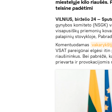
miestelyje kilo riaušės.
teisine padėtimi
VILNIUS, birželio 24 — Sput
gynybos komiteto (NSGK) va
visapusiškų priemonių kovai
palapinių stovykloje, Pabrad
Komentuodamas
vakarykšt
VSAT pareigūnai elgėsi itin 
riaušininkus. Bei pabrėžė, k
prievarta ir provokacijomis