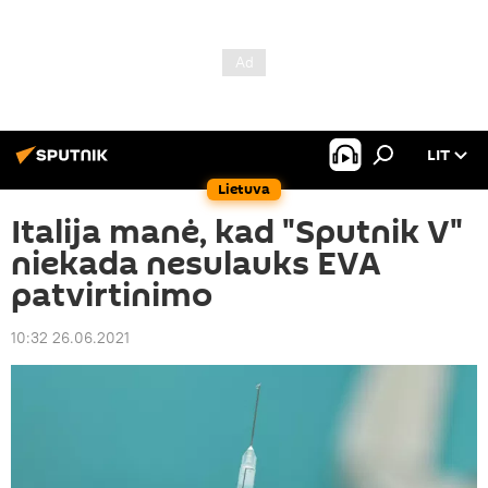
LIT
Lietuva
Italija manė, kad "Sputnik V"
niekada nesulauks EVA
patvirtinimo
10:32 26.06.2021