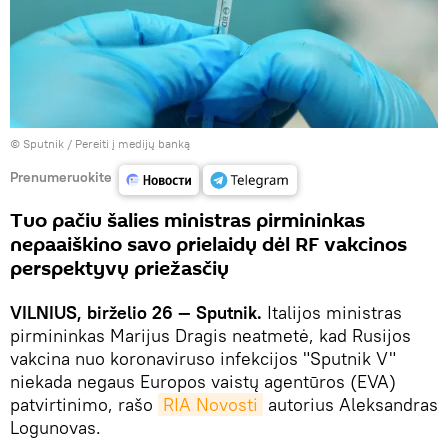
© Sputnik
/
Pereiti į medijų banką
Prenumeruokite
Tuo pačiu šalies ministras pirmininkas
nepaaiškino savo prielaidų dėl RF vakcinos
perspektyvų priežasčių
VILNIUS, birželio 26 — Sputnik.
Italijos ministras
pirmininkas Marijus Dragis neatmetė, kad Rusijos
vakcina nuo koronaviruso infekcijos "Sputnik V"
niekada negaus Europos vaistų agentūros (EVA)
patvirtinimo, rašo
RIA Novosti
autorius Aleksandras
Logunovas.