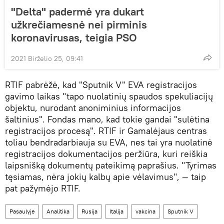
"Delta" padermė yra dukart
užkrečiamesnė nei pirminis
koronavirusas, teigia PSO
2021 Birželio 25, 09:41
RTIF pabrėžė, kad "Sputnik V" EVA registracijos
gavimo laikas "tapo nuolatinių spaudos spekuliacijų
objektu, nurodant anoniminius informacijos
šaltinius". Fondas mano, kad tokie gandai "sulėtina
registracijos procesą". RTIF ir Gamalėjaus centras
toliau bendradarbiauja su EVA, nes tai yra nuolatinė
registracijos dokumentacijos peržiūra, kuri reiškia
laipsnišką dokumentų pateikimą paprašius. "Tyrimas
tęsiamas, nėra jokių kalbų apie vėlavimus", — taip
pat pažymėjo RTIF.
Pasaulyje
Analitika
Rusija
Italija
vakcina
Sputnik V