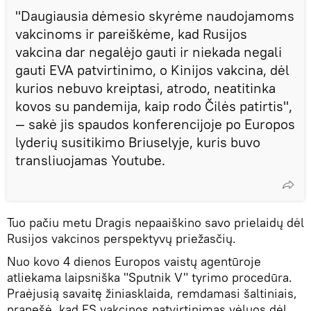
"Daugiausia dėmesio skyrėme naudojamoms
vakcinoms ir pareiškėme, kad Rusijos
vakcina dar negalėjo gauti ir niekada negali
gauti EVA patvirtinimo, o Kinijos vakcina, dėl
kurios nebuvo kreiptasi, atrodo, neatitinka
kovos su pandemija, kaip rodo Čilės patirtis",
— sakė jis spaudos konferencijoje po Europos
lyderių susitikimo Briuselyje, kuris buvo
transliuojamas Youtube.
Tuo pačiu metu Dragis nepaaiškino savo prielaidų dėl
Rusijos vakcinos perspektyvų priežasčių.
Nuo kovo 4 dienos Europos vaistų agentūroje
atliekama laipsniška "Sputnik V" tyrimo procedūra.
Praėjusią savaitę žiniasklaida, remdamasi šaltiniais,
pranešė, kad ES vakcinos patvirtinimas vėluos dėl