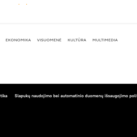
EKONOMIKA
VISUOMENĖ
KULTŪRA
MULTIMEDIA
tika
Slapukų naudojimo bei automatinio duomenų išsaugojimo poli