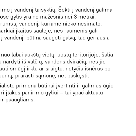
jimo į vandenį taisyklių. Šokti į vandenį galima
riose gylis yra ne mažesnis nei 3 metrai.
sudrumstą vandenį, kuriame nieko nesimato.
rkiai įkaitus saulėje, nes raumenis gali
į vandenį, būtina saugoti galvą, tad geriausia
uo labai aukštų vietų, uostų teritorijoje, šalia
 nardyti iš valčių, vandens dviračių, nes jie
gauti smūgį irklu ar sraigtu, netyčia išnėrus po
traumą, prarasti sąmonę, net paskęsti.
listė primena būtinai įvertinti ir galimus ūgio
ri įtakos panirimo gyliui – tai ypač aktualu
ir paaugliams.