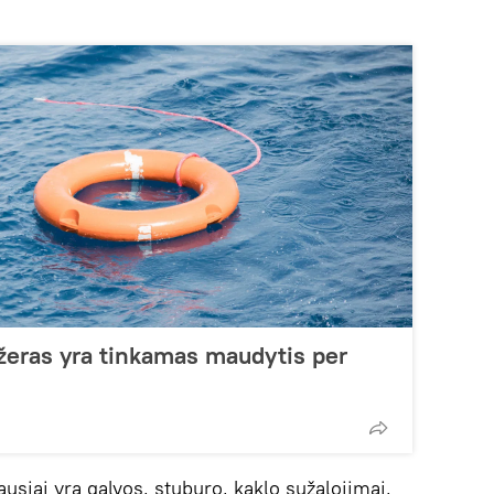
ežeras yra tinkamas maudytis per
siai yra galvos, stuburo, kaklo sužalojimai,