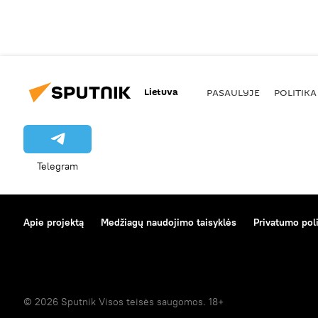
Lietuva
PASAULYJE
POLITIKA
Telegram
Apie projektą
Medžiagų naudojimo taisyklės
Privatumo poli
© 2026 Sputnik Visos teisės saugomos. 18+