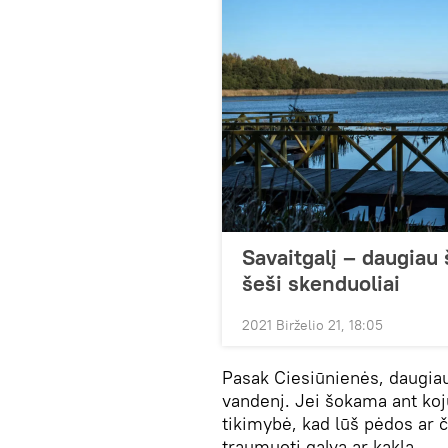
Savaitgalį – daugiau 
šeši skenduoliai
2021 Birželio 21, 18:05
Pasak Ciesiūnienės, daugiau
vandenį. Jei šokama ant koj
tikimybė, kad lūš pėdos ar č
traumuoti galvą ar kaklą.