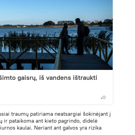
šimto gaisrų, iš vandens ištraukti
siai traumų patiriama neatsargiai šokinėjant į
ų ir pataikoma ant kieto pagrindo, didelė
iurnos kaulai. Neriant ant galvos yra rizika