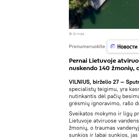
©
Grinda
Prenumeruokite
Pernai Lietuvoje atviru
nuskendo 140 žmonių, 
VILNIUS, birželio 27 — Sputn
specialistų teigimu, yra ka
nutinkantis dėl pačių besim
grėsmių ignoravimo, rašo 
Sveikatos mokymo ir ligų p
Lietuvoje atviruose vandens
žmonių, o traumas vandenyj
sunkios ir labai sunkios, ja