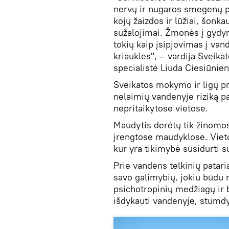
nervų ir nugaros smegenų pa
kojų žaizdos ir lūžiai, šonk
sužalojimai. Žmonės į gydymo
tokių kaip įsipjovimas į va
kriaukles", – vardija Svei
specialistė Liuda Ciesiūnien
Sveikatos mokymo ir ligų pr
nelaimių vandenyje riziką 
nepritaikytose vietose.
Maudytis derėtų tik žinomose
įrengtose maudyklose. Vietos
kur yra tikimybė susidurti s
Prie vandens telkinių patari
savo galimybių, jokiu būdu n
psichotropinių medžiagų ir b
išdykauti vandenyje, stumdyt