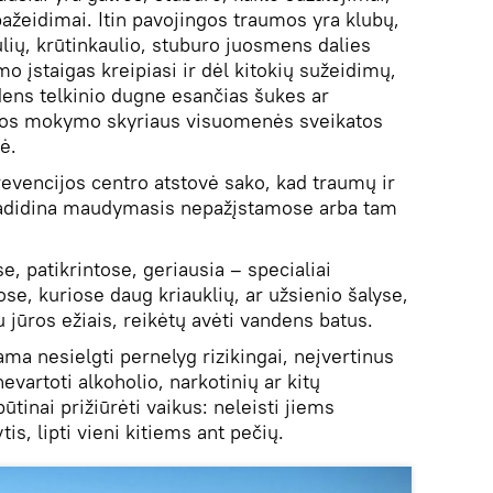
žeidimai. Itin pavojingos traumos yra klubų,
aulių, krūtinkaulio, stuburo juosmens dalies
 įstaigas kreipiasi ir dėl kitokių sužeidimų,
ndens telkinio dugne esančias šukes ar
katos mokymo skyriaus visuomenės sveikatos
ė.
evencijos centro atstovė sako, kad traumų ir
padidina maudymasis nepažįstamose arba tam
, patikrintose, geriausia – specialiai
e, kuriose daug kriauklių, ar užsienio šalyse,
u jūros ežiais, reikėtų avėti vandens batus.
ama nesielgti pernelyg rizikingai, neįvertinus
evartoti alkoholio, narkotinių ar kitų
ūtinai prižiūrėti vaikus: neleisti jiems
is, lipti vieni kitiems ant pečių.