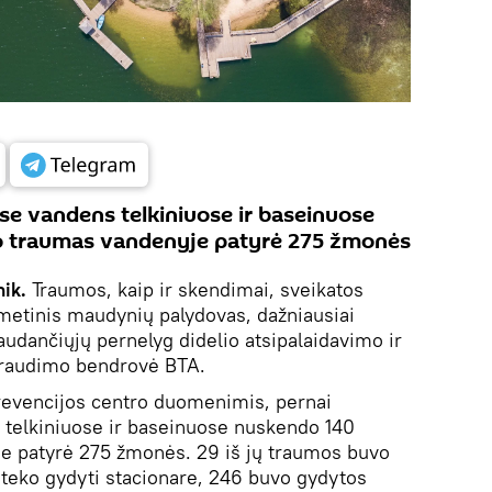
ose vandens telkiniuose ir baseinuose
o traumas vandenyje patyrė 275 žmonės
ik.
Traumos, kaip ir skendimai, sveikatos
smetinis maudynių palydovas, dažniausiai
audančiųjų pernelyg didelio atsipalaidavimo ir
draudimo bendrovė BTA.
revencijos centro duomenimis, pernai
 telkiniuose ir baseinuose nuskendo 140
e patyrė 275 žmonės. 29 iš jų traumos buvo
s teko gydyti stacionare, 246 buvo gydytos