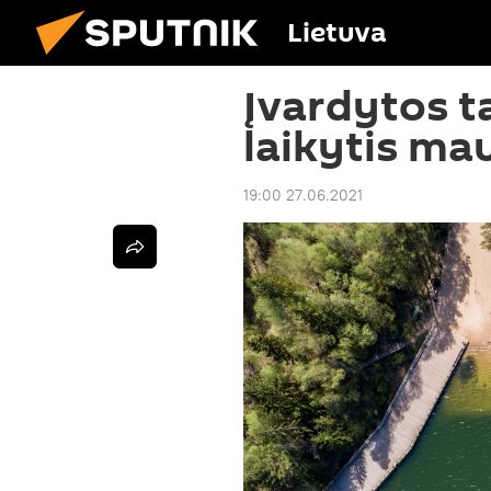
Lietuva
Įvardytos ta
laikytis ma
19:00 27.06.2021