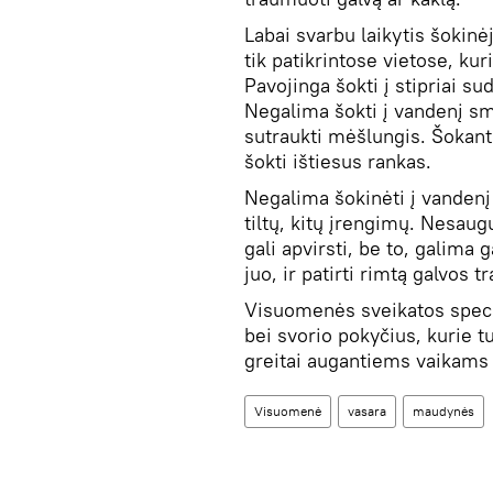
Labai svarbu laikytis šokinė
tik patikrintose vietose, ku
Pavojinga šokti į stipriai 
Negalima šokti į vandenį sma
sutraukti mėšlungis. Šokant 
šokti ištiesus rankas.
Negalima šokinėti į vandenį n
tiltų, kitų įrengimų. Nesaugu
gali apvirsti, be to, galima 
juo, ir patirti rimtą galvos 
Visuomenės sveikatos specia
bei svorio pokyčius, kurie tu
greitai augantiems vaikams 
Visuomenė
vasara
maudynės