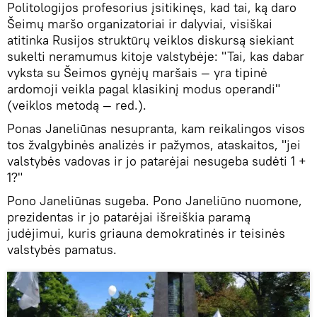
Politologijos profesorius įsitikinęs, kad tai, ką daro
Šeimų maršo organizatoriai ir dalyviai, visiškai
atitinka Rusijos struktūrų veiklos diskursą siekiant
sukelti neramumus kitoje valstybėje: "Tai, kas dabar
vyksta su Šeimos gynėjų maršais — yra tipinė
ardomoji veikla pagal klasikinį modus operandi"
(veiklos metodą — red.).
Ponas Janeliūnas nesupranta, kam reikalingos visos
tos žvalgybinės analizės ir pažymos, ataskaitos, "jei
valstybės vadovas ir jo patarėjai nesugeba sudėti 1 +
1?"
Pono Janeliūnas sugeba. Pono Janeliūno nuomone,
prezidentas ir jo patarėjai išreiškia paramą
judėjimui, kuris griauna demokratinės ir teisinės
valstybės pamatus.