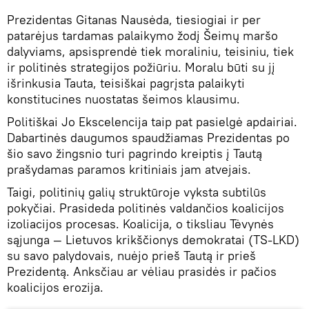
Prezidentas Gitanas Nausėda, tiesiogiai ir per
patarėjus tardamas palaikymo žodį Šeimų maršo
dalyviams, apsisprendė tiek moraliniu, teisiniu, tiek
ir politinės strategijos požiūriu. Moralu būti su jį
išrinkusia Tauta, teisiškai pagrįsta palaikyti
konstitucines nuostatas šeimos klausimu.
Politiškai Jo Ekscelencija taip pat pasielgė apdairiai.
Dabartinės daugumos spaudžiamas Prezidentas po
šio savo žingsnio turi pagrindo kreiptis į Tautą
prašydamas paramos kritiniais jam atvejais.
Taigi, politinių galių struktūroje vyksta subtilūs
pokyčiai. Prasideda politinės valdančios koalicijos
izoliacijos procesas. Koalicija, o tiksliau Tėvynės
sąjunga — Lietuvos krikščionys demokratai (TS-LKD)
su savo palydovais, nuėjo prieš Tautą ir prieš
Prezidentą. Anksčiau ar vėliau prasidės ir pačios
koalicijos erozija.