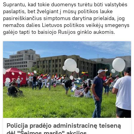
Suprantu, kad tokie duomenys turėtu būti valstybės
paslaptis, bet žvelgiant į mūsų politikos lauke
pasireiškiančius simptomus darytina prielaida, jog
nemažos dalies Lietuvos politikos veikėjų smegenys
galėjo tapti to baisiojo Rusijos ginklo aukomis.
Policija pradėjo administracinę teiseną
dėl "Šeimos maršo" akcijos