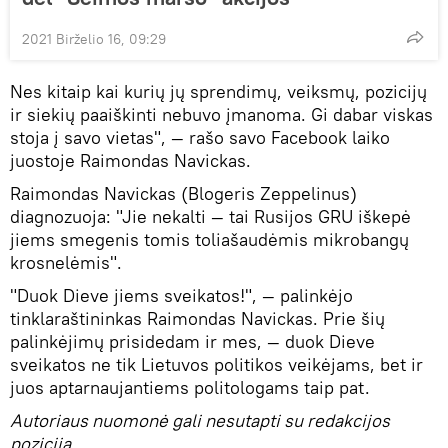
2021 Birželio 16, 09:29
Nes kitaip kai kurių jų sprendimų, veiksmų, pozicijų
ir siekių paaiškinti nebuvo įmanoma. Gi dabar viskas
stoja į savo vietas", — rašo savo Facebook laiko
juostoje Raimondas Navickas.
Raimondas Navickas (Blogeris Zeppelinus)
diagnozuoja: "Jie nekalti — tai Rusijos GRU iškepė
jiems smegenis tomis toliašaudėmis mikrobangų
krosnelėmis".
"Duok Dieve jiems sveikatos!", — palinkėjo
tinklaraštininkas Raimondas Navickas. Prie šių
palinkėjimų prisidedam ir mes, — duok Dieve
sveikatos ne tik Lietuvos politikos veikėjams, bet ir
juos aptarnaujantiems politologams taip pat.
Autoriaus nuomonė gali nesutapti su redakcijos
pozicija.