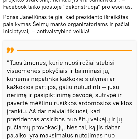
Facebook laiko juostoje "dekonstruoja" profesorius.
Ponas Janeliūnas teigia, kad prezidento išreikštas
palaikymas Šeimų maršo organizatoriams ir pačiai
iniciatyvai, — antivalstybinė veikla!
"Tuos žmones, kurie nuoširdžiai stebisi
visuomenės pokyčiais ir baiminasi jų,
kuriems nepatinka kažkokie siūlymai ar
kažkokios partijos, galiu nuliūdinti — jūsų
nerimą ir pasipiktinimą pavogė, sutrypė ir
pavertė mėšlinu rusiškos ardomosios veiklos
įrankiu. Aš dar naiviai tikiuosi, kad
prezidentas atsiribos nuo šitų veikėjų ir jų
pučiamų provokacijų. Nes tai, ką jis dabar
palaiko, yra maksimalus nutolimas nuo