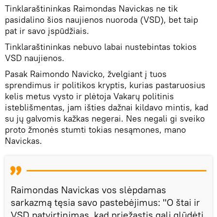
Tinklaraštininkas Raimondas Navickas ne tik
pasidalino šios naujienos nuoroda (VSD), bet taip
pat ir savo įspūdžiais.
Tinklaraštininkas nebuvo labai nustebintas tokios
VSD naujienos.
Pasak Raimondo Navicko, žvelgiant į tuos
sprendimus ir politikos kryptis, kurias pastaruosius
kelis metus vysto ir plėtoja Vakarų politinis
isteblišmentas, jam išties dažnai kildavo mintis, kad
su jų galvomis kažkas negerai. Nes negali gi sveiko
proto žmonės stumti tokias nesąmones, mano
Navickas.
Raimondas Navickas vos slėpdamas
sarkazmą tęsia savo pastebėjimus: "O štai ir
VSD patvirtinimas, kad priežastis gali glūdėti