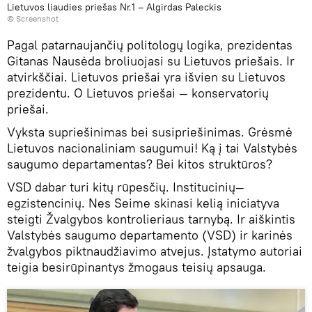
Lietuvos liaudies priešas Nr.1 – Algirdas Paleckis
© Screenshot
Pagal patarnaujančių politologų logika, prezidentas
Gitanas Nausėda broliuojasi su Lietuvos priešais. Ir
atvirkščiai. Lietuvos priešai yra išvien su Lietuvos
prezidentu. O Lietuvos priešai — konservatorių
priešai.
Vyksta supriešinimas bei susipriešinimas. Grėsmė
Lietuvos nacionaliniam saugumui! Ką į tai Valstybės
saugumo departamentas? Bei kitos struktūros?
VSD dabar turi kitų rūpesčių. Institucinių—
egzistencinių. Nes Seime skinasi kelią iniciatyva
steigti Žvalgybos kontrolieriaus tarnybą. Ir aiškintis
Valstybės saugumo departamento (VSD) ir karinės
žvalgybos piktnaudžiavimo atvejus. Įstatymo autoriai
teigia besirūpinantys žmogaus teisių apsauga.