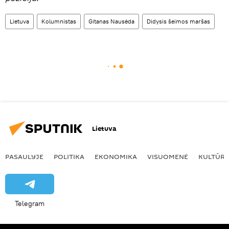
Lietuva
Kolumnistas
Gitanas Nausėda
Didysis šeimos maršas
Lietuva
PASAULYJE
POLITIKA
EKONOMIKA
VISUOMENĖ
KULTŪR
Telegram