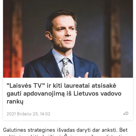
"Laisvės TV" ir kiti laureatai atsisakė
gauti apdovanojimą iš Lietuvos vadovo
rankų
2021 Birželio 23, 14:02
Galutines strategines išvadas daryti dar anksti. Bet