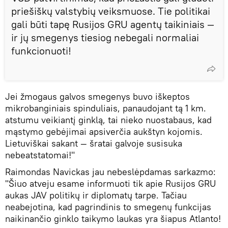
priešiškų valstybių veiksmuose. Tie politikai
gali būti tapę Rusijos GRU agentų taikiniais —
ir jų smegenys tiesiog nebegali normaliai
funkcionuoti!
Jei žmogaus galvos smegenys buvo iškeptos
mikrobanginiais spinduliais, panaudojant tą 1 km.
atstumu veikiantį ginklą, tai nieko nuostabaus, kad
mąstymo gebėjimai apsiverčia aukštyn kojomis.
Lietuviškai sakant — šratai galvoje susisuka
nebeatstatomai!"
Raimondas Navickas jau nebeslėpdamas sarkazmo:
"Šiuo atveju esame informuoti tik apie Rusijos GRU
aukas JAV politikų ir diplomatų tarpe. Tačiau
neabejotina, kad pagrindinis to smegenų funkcijas
naikinančio ginklo taikymo laukas yra šiapus Atlanto!