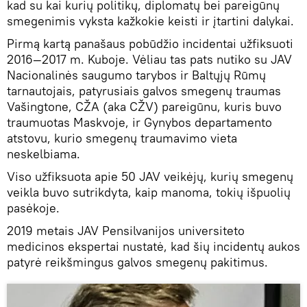
kad su kai kurių politikų, diplomatų bei pareigūnų
smegenimis vyksta kažkokie keisti ir įtartini dalykai.
Pirmą kartą panašaus pobūdžio incidentai užfiksuoti
2016—2017 m. Kuboje. Vėliau tas pats nutiko su JAV
Nacionalinės saugumo tarybos ir Baltųjų Rūmų
tarnautojais, patyrusiais galvos smegenų traumas
Vašingtone, CŽA (aka CŽV) pareigūnu, kuris buvo
traumuotas Maskvoje, ir Gynybos departamento
atstovu, kurio smegenų traumavimo vieta
neskelbiama.
Viso užfiksuota apie 50 JAV veikėjų, kurių smegenų
veikla buvo sutrikdyta, kaip manoma, tokių išpuolių
pasėkoje.
2019 metais JAV Pensilvanijos universiteto
medicinos ekspertai nustatė, kad šių incidentų aukos
patyrė reikšmingus galvos smegenų pakitimus.