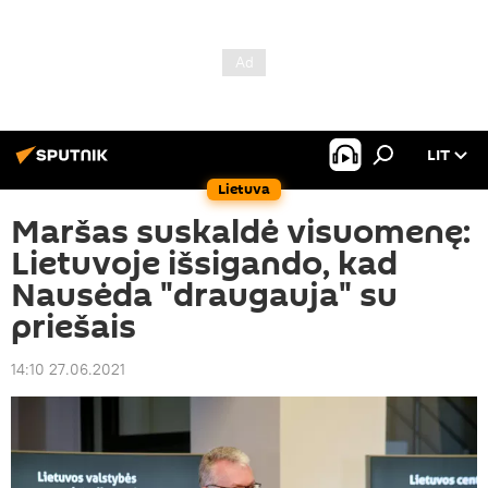
LIT
Lietuva
Maršas suskaldė visuomenę:
Lietuvoje išsigando, kad
Nausėda "draugauja" su
priešais
14:10 27.06.2021