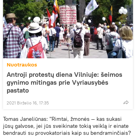
Nuotraukos
Antroji protestų diena Vilniuje: šeimos
gynimo mitingas prie Vyriausybės
pastato
2021 Birželio 16, 17:35
Tomas Janeliūnas: "Rimtai, žmonės — kas sukasi
jūsų galvose, jei jūs sveikinate tokią veiklą ir einate
bendrauti su provokatoriais kaip su bendraminčiais?