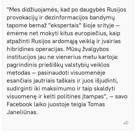
"Mes didžiuojamės, kad po daugybės Rusijos
provokacijų ir dezinformacijos bandymų
tapome bemaž "ekspertais" šioje srityje —
ėmėme net mokyti kitus europiečius, kaip
atpažinti Rusijos ardomąją veiklą ir įvairias
hibridines operacijas. Mūsų žvalgybos
institucijos jau ne vienerius metu kartoja:
pagrindinis priešiškų valstybių veiklos
metodas — pasinaudoti visuomenėje
esančiais jautriais taškais ir juos išjudinti,
sudirginti iki maksimumo ir taip skaldyti
visuomenę ir kelti politines įtampas", — savo
Facebook laiko juostoje teigia Tomas
Janeliūnas.