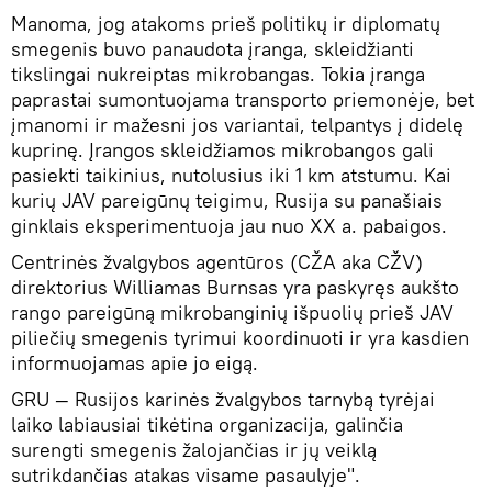
Manoma, jog atakoms prieš politikų ir diplomatų
smegenis buvo panaudota įranga, skleidžianti
tikslingai nukreiptas mikrobangas. Tokia įranga
paprastai sumontuojama transporto priemonėje, bet
įmanomi ir mažesni jos variantai, telpantys į didelę
kuprinę. Įrangos skleidžiamos mikrobangos gali
pasiekti taikinius, nutolusius iki 1 km atstumu. Kai
kurių JAV pareigūnų teigimu, Rusija su panašiais
ginklais eksperimentuoja jau nuo XX a. pabaigos.
Centrinės žvalgybos agentūros (CŽA aka CŽV)
direktorius Williamas Burnsas yra paskyręs aukšto
rango pareigūną mikrobanginių išpuolių prieš JAV
piliečių smegenis tyrimui koordinuoti ir yra kasdien
informuojamas apie jo eigą.
GRU — Rusijos karinės žvalgybos tarnybą tyrėjai
laiko labiausiai tikėtina organizacija, galinčia
surengti smegenis žalojančias ir jų veiklą
sutrikdančias atakas visame pasaulyje".