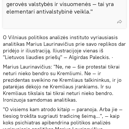
gerovės valstybės ir visuomenės — tai yra
elementari antivalstybinė veikla."
O Vilniaus politikos analizės instituto vyriausiasis
analitikas Marius Laurinavičius prie savo replikos dar
pridėjo ir iliustraciją. Iliustracijoje vienas iš
"Lietuvos liaudies priešų" — Algirdas Paleckis. ·
Marius Laurinavičius: "Ne, ne — šie protestai tikrai
neturi nieko bendro su Kremliumi. Ne — ir
prezidentas sveikino ne Kremliaus talkininkus, ir jo
patarėjas dėkojo ne Kremliaus įrankiams. Ir su
Kremliaus tikslais tai tikrai neturi nieko bendro.
Ironizuoja samdomas analitikas.
"O visiems kam atrodo kitaip — paranoja. Arba jie —
tiesiog trokšta sugriauti tradicinę šeimą...", — kaip
koks psichiatras apibendrina politikos analizės