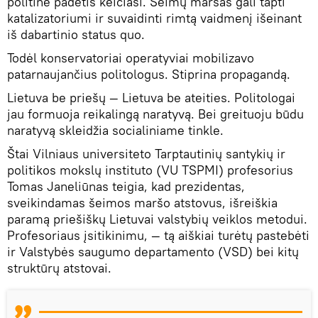
politinė padėtis keičiasi. Šeimų maršas gali tapti
katalizatoriumi ir suvaidinti rimtą vaidmenį išeinant
iš dabartinio status quo.
Todėl konservatoriai operatyviai mobilizavo
patarnaujančius politologus. Stiprina propagandą.
Lietuva be priešų — Lietuva be ateities. Politologai
jau formuoja reikalingą naratyvą. Bei greituoju būdu
naratyvą skleidžia socialiniame tinkle.
Štai Vilniaus universiteto Tarptautinių santykių ir
politikos mokslų instituto (VU TSPMI) profesorius
Tomas Janeliūnas teigia, kad prezidentas,
sveikindamas šeimos maršo atstovus, išreiškia
paramą priešiškų Lietuvai valstybių veiklos metodui.
Profesoriaus įsitikinimu, — tą aiškiai turėtų pastebėti
ir Valstybės saugumo departamento (VSD) bei kitų
struktūrų atstovai.