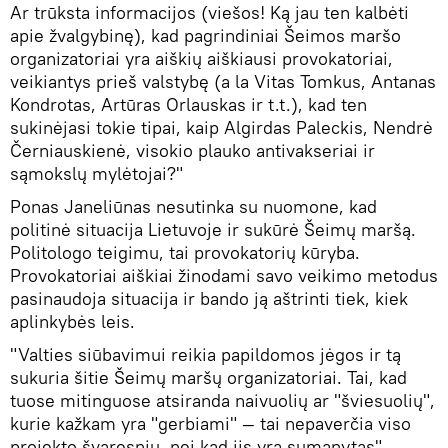
Ar trūksta informacijos (viešos! Ką jau ten kalbėti
apie žvalgybinę), kad pagrindiniai Šeimos maršo
organizatoriai yra aiškių aiškiausi provokatoriai,
veikiantys prieš valstybę (a la Vitas Tomkus, Antanas
Kondrotas, Artūras Orlauskas ir t.t.), kad ten
sukinėjasi tokie tipai, kaip Algirdas Paleckis, Nendrė
Černiauskienė, visokio plauko antivakseriai ir
sąmokslų mylėtojai?"
Ponas Janeliūnas nesutinka su nuomone, kad
politinė situacija Lietuvoje ir sukūrė Šeimų maršą.
Politologo teigimu, tai provokatorių kūryba.
Provokatoriai aiškiai žinodami savo veikimo metodus
pasinaudoja situacija ir bando ją aštrinti tiek, kiek
aplinkybės leis.
"Valties siūbavimui reikia papildomos jėgos ir tą
sukuria šitie Šeimų maršų organizatoriai. Tai, kad
tuose mitinguose atsiranda naivuolių ar "šviesuolių",
kurie kažkam yra "gerbiami" — tai nepaverčia viso
projekto švaresnių, nei kad jis yra sumanytas", —