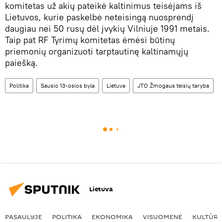
komitetas už akių pateikė kaltinimus teisėjams iš
Lietuvos, kurie paskelbė neteisingą nuosprendį
daugiau nei 50 rusų dėl įvykių Vilniuje 1991 metais.
Taip pat RF Tyrimų komitetas ėmėsi būtinų
priemonių organizuoti tarptautinę kaltinamųjų
paiešką.
Politika
Sausio 13-osios byla
Lietuva
JTO Žmogaus teisių taryba
Lietuva
PASAULYJE
POLITIKA
EKONOMIKA
VISUOMENĖ
KULTŪR