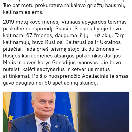
Tuo pat metu prokuratūra reikalavo griežtų bausmių
kaltinamiesiems.
2019 metų kovo mėnesį Vilniaus apygardos teismas
paskelbė nuosprendį. Sausio 13-osios byloje buvo
kaltinami 67 žmonės, dauguma iš jų — už akių. Tarp
kaltinamųjų buvo Rusijos, Baltarusijos ir Ukrainos
piliečiai. Tada prieš teismą stojo tik du žmonės —
Rusijos kariuomenės atsargos pulkininkas Jurijus
Melis ir buvęs karys Genadijus Ivanovas. Jie buvo
nuteisti kalėti septynerius ir ketverius metus
atitinkamai. Po šio nuosprendžio Apeliacinis teismas
gavo daugiau nei 60 apeliacinių skundų.