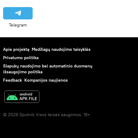
Telegram
Apie projektą
Medžiagų naudojimo taisyklės
Privatumo politika
Slapukų naudojimo bei automatinio duomenų
išsaugojimo politika
Feedback
Kompanijos naujienos
© 2026 Sputnik Visos teisės saugomos. 18+