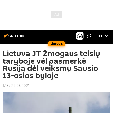
LIT
Lietuva
Lietuva JT Žmogaus teisių
taryboje vėl pasmerkė
Rusiją dėl veiksmų Sausio
13-osios byloje
17:37 29.06.2021