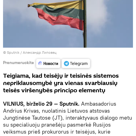
© Sputnik / Александр Липовец
Prenumeruokite
Teigiama, kad teisėjų ir teisinės sistemos
nepriklausomybė yra vienas svarbiausių
teisės viršenybės principo elementų
VILNIUS, birželio 29 — Sputnik.
Ambasadorius
Andrius Krivas, nuolatinis Lietuvos atstovas
Jungtinėse Tautose (JT), interaktyvaus dialogo metu
su specialiuoju pranešėju pasmerkė Rusijos
veiksmus prieš prokurorus ir teisėjus, kurie