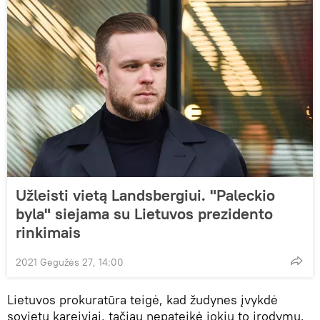
Užleisti vietą Landsbergiui. "Paleckio
byla" siejama su Lietuvos prezidento
rinkimais
2021 Gegužės 27, 14:00
Lietuvos prokuratūra teigė, kad žudynes įvykdė
sovietų kareiviai, tačiau nepateikė jokių to įrodymų.