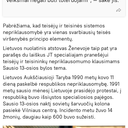
Pabrėžiama, kad teisėjų ir teisinės sistemos
nepriklausomybė yra vienas svarbiausių teisės
viršenybės principo elementų.
Lietuvos nuolatinis atstovas Ženevoje taip pat yra
parašęs du laiškus JT specialiajam pranešėjui
teisėjų ir teisininkų nepriklausomumo klausimams
Sausio 13-osios bylos tema.
Lietuvos Aukščiausioji Taryba 1990 metų kovo 11
dieną paskelbė respublikos nepriklausomybę. 1991
metų sausio mėnesį Lietuvoje prasidėjo protestai, į
respubliką buvo išsiųstos specialiosios pajėgos.
Sausio 13-osios naktį sovietų šarvuočių kolona
pasiekė Vilniaus centrą. Incidento metu žuvo 14
žmonių, daugiau kaip 600 buvo sužeisti.