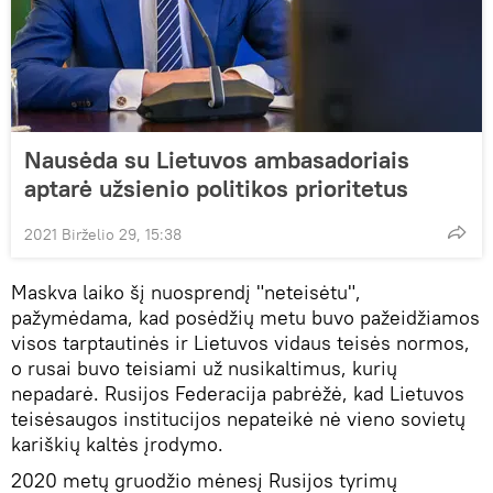
Nausėda su Lietuvos ambasadoriais
aptarė užsienio politikos prioritetus
2021 Birželio 29, 15:38
Maskva laiko šį nuosprendį "neteisėtu",
pažymėdama, kad posėdžių metu buvo pažeidžiamos
visos tarptautinės ir Lietuvos vidaus teisės normos,
o rusai buvo teisiami už nusikaltimus, kurių
nepadarė. Rusijos Federacija pabrėžė, kad Lietuvos
teisėsaugos institucijos nepateikė nė vieno sovietų
kariškių kaltės įrodymo.
2020 metų gruodžio mėnesį Rusijos tyrimų