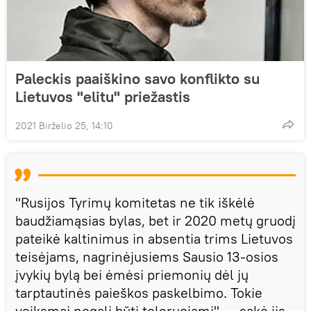
Paleckis paaiškino savo konflikto su
Lietuvos "elitu" priežastis
2021 Birželio 25, 14:10
"Rusijos Tyrimų komitetas ne tik iškėlė
baudžiamąsias bylas, bet ir 2020 metų gruodį
pateikė kaltinimus in
absentia trims Lietuvos
teisėjams, nagrinėjusiems Sausio 13-osios
įvykių bylą bei ėmėsi priemonių dėl jų
tarptautinės paieškos paskelbimo. Tokie
veiksmai negali būti toleruojami", — sakė jis.