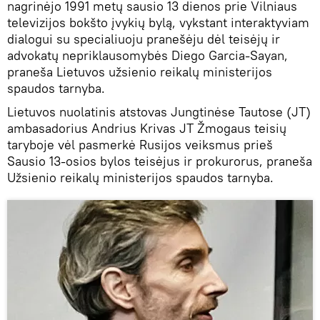
nagrinėjo 1991 metų sausio 13 dienos prie Vilniaus
televizijos bokšto įvykių bylą, vykstant interaktyviam
dialogui su specialiuoju pranešėju dėl teisėjų ir
advokatų nepriklausomybės Diego Garcia-Sayan,
praneša Lietuvos užsienio reikalų ministerijos
spaudos tarnyba.
Lietuvos nuolatinis atstovas Jungtinėse Tautose (JT)
ambasadorius Andrius Krivas JT Žmogaus teisių
taryboje vėl pasmerkė Rusijos veiksmus prieš
Sausio 13-osios bylos teisėjus ir prokurorus, praneša
Užsienio reikalų ministerijos spaudos tarnyba.