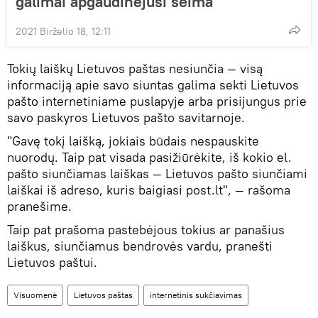
galimai apgaudinėjusi šeima
2021 Birželio 18, 12:11
Tokių laiškų Lietuvos paštas nesiunčia — visą
informaciją apie savo siuntas galima sekti Lietuvos
pašto internetiniame puslapyje arba prisijungus prie
savo paskyros Lietuvos pašto savitarnoje.
"Gavę tokį laišką, jokiais būdais nespauskite
nuorodų. Taip pat visada pasižiūrėkite, iš kokio el.
pašto siunčiamas laiškas — Lietuvos pašto siunčiami
laiškai iš adreso, kuris baigiasi post.lt", — rašoma
pranešime.
Taip pat prašoma pastebėjous tokius ar panašius
laiškus, siunčiamus bendrovės vardu, pranešti
Lietuvos paštui.
Visuomenė
Lietuvos paštas
internetinis sukčiavimas