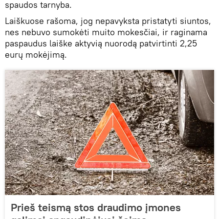
spaudos tarnyba.
Laiškuose rašoma, jog nepavyksta pristatyti siuntos,
nes nebuvo sumokėti muito mokesčiai, ir raginama
paspaudus laiške aktyvią nuorodą patvirtinti 2,25
eurų mokėjimą.
Prieš teismą stos draudimo įmones