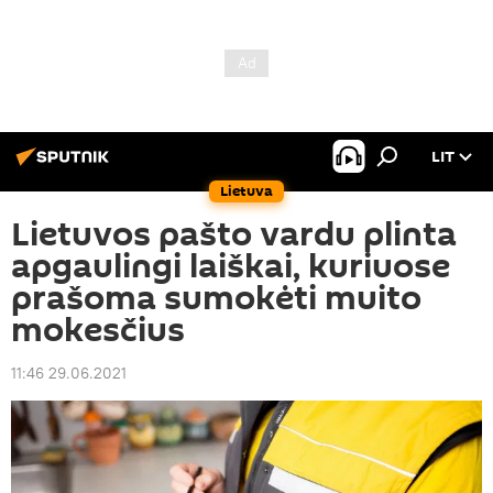
LIT
Lietuva
Lietuvos pašto vardu plinta
apgaulingi laiškai, kuriuose
prašoma sumokėti muito
mokesčius
11:46 29.06.2021