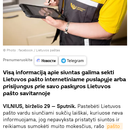
© Photo :
facebook / Lietuvos paštas
Prenumeruokite
Visą informaciją apie siuntas galima sekti
Lietuvos pašto internetiniame puslapyje arba
prisijungus prie savo paskyros Lietuvos
pašto savitarnoje
VILNIUS, birželio 29 — Sputnik.
Pastebėti Lietuvos
pašto vardu siunčiami sukčių laiškai, kuriuose neva
informuojama, jog nepavyksta pristatyti siuntos ir
reikiamus sumokėti muito mokesčius, rašo
pašto 