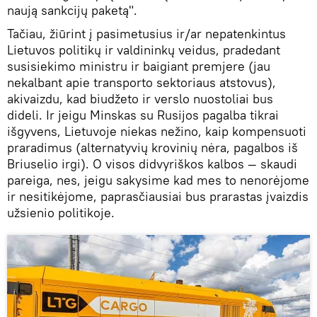
naują sankcijų paketą".
Tačiau, žiūrint į pasimetusius ir/ar nepatenkintus
Lietuvos politikų ir valdininkų veidus, pradedant
susisiekimo ministru ir baigiant premjere (jau
nekalbant apie transporto sektoriaus atstovus),
akivaizdu, kad biudžeto ir verslo nuostoliai bus
dideli. Ir jeigu Minskas su Rusijos pagalba tikrai
išgyvens, Lietuvoje niekas nežino, kaip kompensuoti
praradimus (alternatyvių krovinių nėra, pagalbos iš
Briuselio irgi). O visos didvyriškos kalbos — skaudi
pareiga, nes, jeigu sakysime kad mes to nenorėjome
ir nesitikėjome, paprasčiausiai bus prarastas įvaizdis
užsienio politikoje.