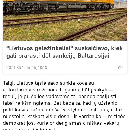
"Lietuvos geležinkeliai" suskaičiavo, kiek
gali prarasti dėl sankcijų Baltarusijai
2021 Birželio 25, 18:16
Taigi, Lietuva tęsia savo sunkią kovą su
autoritariniais režimais. Ir galima būtų sakyti —
tegul, jeigu šalies vadovams tai padeda pasijusti
labai reikšmingiems. Bet bėda ta, kad jų užsienio
politika vis dažniau neša valstybei nuostolius, ir tie
nuostoliai kaskart vis didesni. Ir vardan ko — mitinės
demokratijos, kuria pridengiamas ciniškas Vakarų
geopolitinis žaidimas?