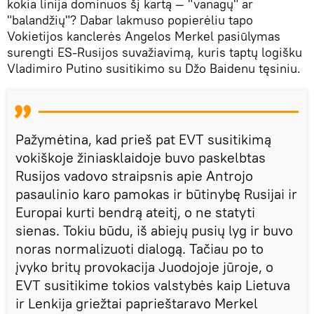
kokia linija dominuos šį kartą — "vanagų" ar
"balandžių"? Dabar lakmuso popierėliu tapo
Vokietijos kanclerės Angelos Merkel pasiūlymas
surengti ES-Rusijos suvažiavimą, kuris taptų logišku
Vladimiro Putino susitikimo su Džo Baidenu tęsiniu.
Pažymėtina, kad prieš pat EVT susitikimą
vokiškoje žiniasklaidoje buvo paskelbtas
Rusijos vadovo straipsnis apie Antrojo
pasaulinio karo pamokas ir būtinybę Rusijai ir
Europai kurti bendrą ateitį, o ne statyti
sienas. Tokiu būdu, iš abiejų pusių lyg ir buvo
noras normalizuoti dialogą. Tačiau po to
įvyko britų provokacija Juodojoje jūroje, o
EVT susitikime tokios valstybės kaip Lietuva
ir Lenkija griežtai paprieštaravo Merkel