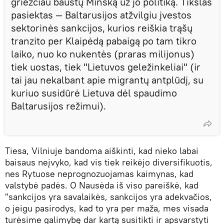
griežčiau baustų Minską už jo politiką. Tikslas
pasiektas — Baltarusijos atžvilgiu įvestos
sektorinės sankcijos, kurios reiškia trąšų
tranzito per Klaipėdą pabaigą po tam tikro
laiko, nuo ko nukentės (praras milijonus)
tiek uostas, tiek "Lietuvos geležinkeliai" (ir
tai jau nekalbant apie migrantų antplūdį, su
kuriuo susidūrė Lietuva dėl spaudimo
Baltarusijos režimui).
Tiesa, Vilniuje bandoma aiškinti, kad nieko labai
baisaus neįvyko, kad vis tiek reikėjo diversifikuotis,
nes Rytuose neprognozuojamas kaimynas, kad
valstybė padės. O Nausėda iš viso pareiškė, kad
"sankcijos yra savalaikės, sankcijos yra adekvačios,
o jeigu pasirodys, kad to yra per maža, mes visada
turėsime galimybę dar kartą susitikti ir apsvarstyti