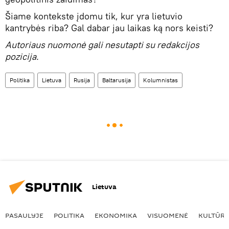
Šiame kontekste įdomu tik, kur yra lietuvio
kantrybės riba? Gal dabar jau laikas ką nors keisti?
Autoriaus nuomonė gali nesutapti su redakcijos
pozicija.
Politika
Lietuva
Rusija
Baltarusija
Kolumnistas
Lietuva
PASAULYJE
POLITIKA
EKONOMIKA
VISUOMENĖ
KULTŪR