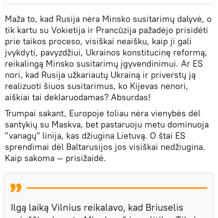
Maža to, kad Rusija nėra Minsko susitarimų dalyvė, o
tik kartu su Vokietija ir Prancūzija pažadėjo prisidėti
prie taikos proceso, visiškai neaišku, kaip ji gali
įvykdyti, pavyzdžiui, Ukrainos konstitucinę reformą,
reikalingą Minsko susitarimų įgyvendinimui. Ar ES
nori, kad Rusija užkariautų Ukrainą ir priverstų ją
realizuoti šiuos susitarimus, ko Kijevas nenori,
aiškiai tai deklaruodamas? Absurdas!
Trumpai sakant, Europoje toliau nėra vienybės dėl
santykių su Maskva, bet pastaruoju metu dominuoja
"vanagų" linija, kas džiugina Lietuvą. O štai ES
sprendimai dėl Baltarusijos jos visiškai nedžiugina.
Kaip sakoma — prisižaidė.
Ilgą laiką Vilnius reikalavo, kad Briuselis