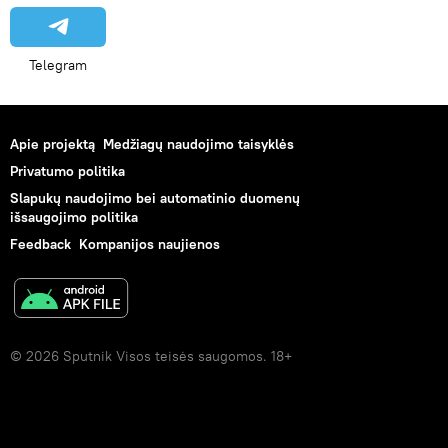
Telegram
Apie projektą
Medžiagų naudojimo taisyklės
Privatumo politika
Slapukų naudojimo bei automatinio duomenų
išsaugojimo politika
Feedback
Kompanijos naujienos
© 2026 Sputnik Visos teisės saugomos. 18+