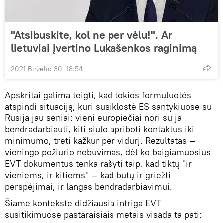
"Atsibuskite, kol ne per vėlu!". Ar
lietuviai įvertino Lukašenkos raginimą
2021 Birželio 30, 18:54
Apskritai galima teigti, kad tokios formuluotės
atspindi situaciją, kuri susiklostė ES santykiuose su
Rusija jau seniai: vieni europiečiai nori su ja
bendradarbiauti, kiti siūlo apriboti kontaktus iki
minimumo, treti kažkur per vidurį. Rezultatas —
vieningo požiūrio nebuvimas, dėl ko baigiamuosius
EVT dokumentus tenka rašyti taip, kad tiktų "ir
vieniems, ir kitiems" — kad būtų ir griežti
perspėjimai, ir langas bendradarbiavimui.
Šiame kontekste didžiausia intriga EVT
susitikimuose pastaraisiais metais visada ta pati: