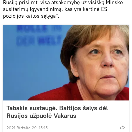
Rusiją prisiimti visą atsakomybę už visišką Minsko
susitarimų įgyvendinimą, kas yra kertinė ES
pozicijos kaitos sąlyga".
Tabakis sustaugė. Baltijos šalys dėl
Rusijos užpuolė Vakarus
2021 Birželio 29, 15:15