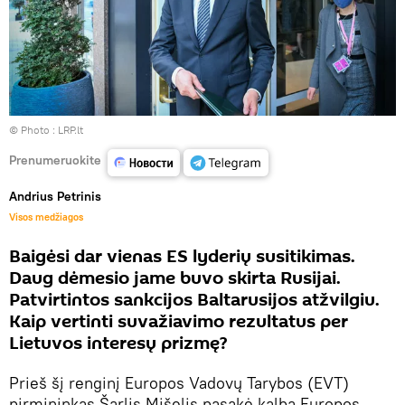
© Photo :
LRP.lt
Prenumeruokite
Andrius Petrinis
Visos medžiagos
Baigėsi dar vienas ES lyderių susitikimas.
Daug dėmesio jame buvo skirta Rusijai.
Patvirtintos sankcijos Baltarusijos atžvilgiu.
Kaip vertinti suvažiavimo rezultatus per
Lietuvos interesų prizmę?
Prieš šį renginį Europos Vadovų Tarybos (EVT)
pirmininkas Šarlis Mišelis pasakė kalbą Europos