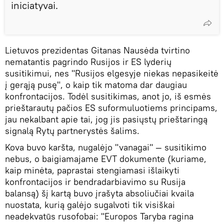
iniciatyvai.
Lietuvos prezidentas Gitanas Nausėda tvirtino
nematantis pagrindo Rusijos ir ES lyderių
susitikimui, nes "Rusijos elgesyje niekas nepasikeitė
į gerąją pusę", o kaip tik matoma dar daugiau
konfrontacijos. Todėl susitikimas, anot jo, iš esmės
prieštarautų pačios ES suformuluotiems principams,
jau nekalbant apie tai, jog jis pasiųstų prieštaringą
signalą Rytų partnerystės šalims.
Kova buvo karšta, nugalėjo "vanagai" — susitikimo
nebus, o baigiamajame EVT dokumente (kuriame,
kaip minėta, paprastai stengiamasi išlaikyti
konfrontacijos ir bendradarbiavimo su Rusija
balansą) šį kartą buvo įrašyta absoliučiai kvaila
nuostata, kurią galėjo sugalvoti tik visiškai
neadekvatūs rusofobai: "Europos Taryba ragina