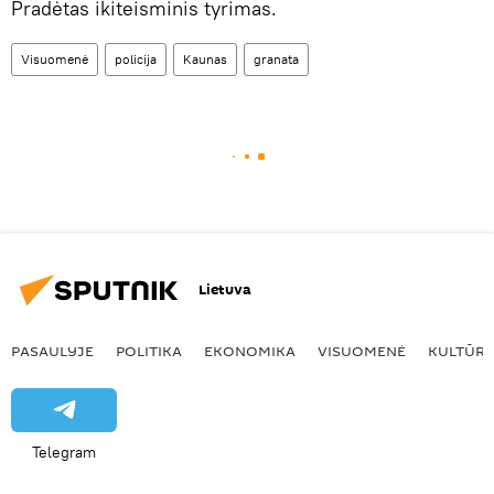
Pradėtas ikiteisminis tyrimas.
Visuomenė
policija
Kaunas
granata
Lietuva
PASAULYJE
POLITIKA
EKONOMIKA
VISUOMENĖ
KULTŪR
Telegram