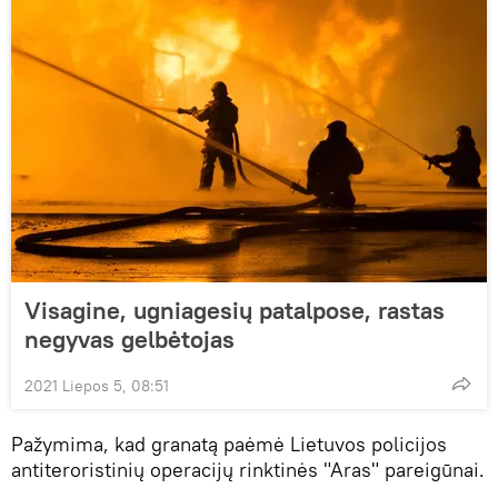
Visagine, ugniagesių patalpose, rastas
negyvas gelbėtojas
2021 Liepos 5, 08:51
Pažymima, kad granatą paėmė Lietuvos policijos
antiteroristinių operacijų rinktinės "Aras" pareigūnai.