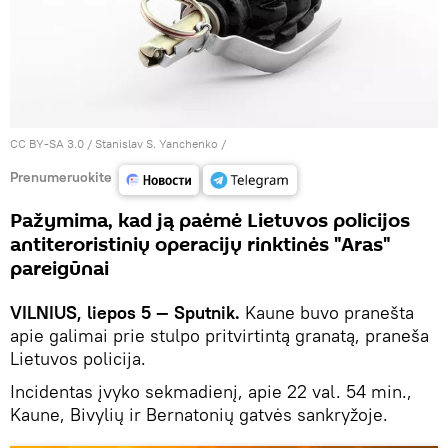
CC BY-SA 3.0
/
Stanislav S. Yanchenko
/
Prenumeruokite
Pažymima, kad ją paėmė Lietuvos policijos
antiteroristinių operacijų rinktinės "Aras"
pareigūnai
VILNIUS, liepos 5 — Sputnik.
Kaune buvo pranešta
apie galimai prie stulpo pritvirtintą granatą, praneša
Lietuvos policija.
Incidentas įvyko sekmadienį, apie 22 val. 54 min.,
Kaune, Bivylių ir Bernatonių gatvės sankryžoje.