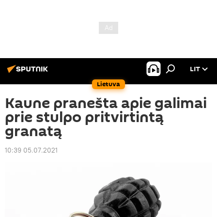
LIT
Lietuva
Kaune pranešta apie galimai
prie stulpo pritvirtintą
granatą
10:39 05.07.2021