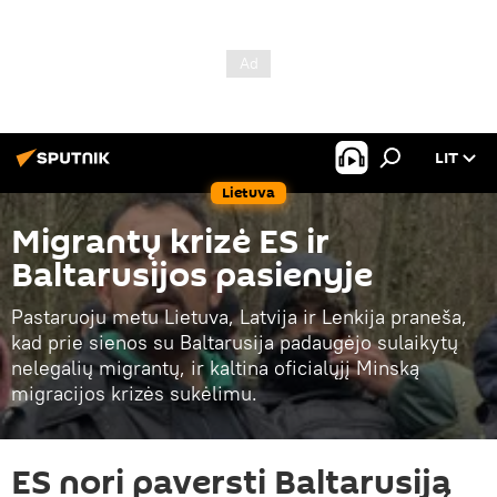
LIT
Lietuva
Migrantų krizė ES ir
Baltarusijos pasienyje
Pastaruoju metu Lietuva, Latvija ir Lenkija praneša,
kad prie sienos su Baltarusija padaugėjo sulaikytų
nelegalių migrantų, ir kaltina oficialųjį Minską
migracijos krizės sukėlimu.
ES nori paversti Baltarusiją