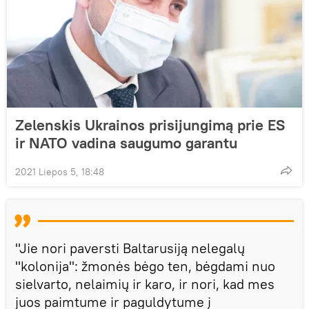
Zelenskis Ukrainos prisijungimą prie ES
ir NATO vadina saugumo garantu
2021 Liepos 5, 18:48
"Jie nori paversti Baltarusiją nelegalų
"kolonija": žmonės bėgo ten, bėgdami nuo
sielvarto, nelaimių ir karo, ir nori, kad mes
juos paimtume ir paguldytume į