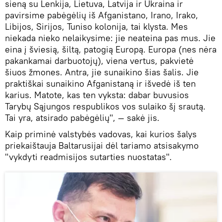
sieną su Lenkija, Lietuva, Latvija ir Ukraina ir
pavirsime pabėgėlių iš Afganistano, Irano, Irako,
Libijos, Sirijos, Tuniso kolonija, tai klysta. Mes
niekada nieko nelaikysime: jie neateina pas mus. Jie
eina į šviesią, šiltą, patogią Europą. Europa (nes nėra
pakankamai darbuotojų), viena vertus, pakvietė
šiuos žmones. Antra, jie sunaikino šias šalis. Jie
praktiškai sunaikino Afganistaną ir išvedė iš ten
karius. Matote, kas ten vyksta: dabar buvusios
Tarybų Sąjungos respublikos vos sulaiko šį srautą.
Tai yra, atsirado pabėgėlių", — sakė jis.
Kaip priminė valstybės vadovas, kai kurios šalys
priekaištauja Baltarusijai dėl tariamo atsisakymo
"vykdyti readmisijos sutarties nuostatas".