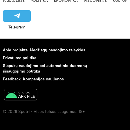
PASAULYJE
POLITIKA
EKONOMIKA
VISUOMENĖ
KULTŪR
Telegram
Apie projektą
Medžiagų naudojimo taisyklės
Privatumo politika
Slapukų naudojimo bei automatinio duomenų
išsaugojimo politika
Feedback
Kompanijos naujienos
© 2026 Sputnik Visos teisės saugomos. 18+