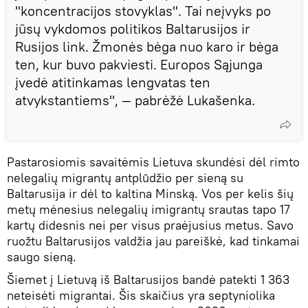
"koncentracijos stovyklas". Tai neįvyks po
jūsų vykdomos politikos Baltarusijos ir
Rusijos link. Žmonės bėga nuo karo ir bėga
ten, kur buvo pakviesti. Europos Sąjunga
įvedė atitinkamas lengvatas ten
atvykstantiems", — pabrėžė Lukašenka.
Pastarosiomis savaitėmis Lietuva skundėsi dėl rimto
nelegalių migrantų antplūdžio per sieną su
Baltarusija ir dėl to kaltina Minską. Vos per kelis šių
metų mėnesius nelegalių imigrantų srautas tapo 17
kartų didesnis nei per visus praėjusius metus. Savo
ruožtu Baltarusijos valdžia jau pareiškė, kad tinkamai
saugo sieną.
Šiemet į Lietuvą iš Baltarusijos bandė patekti 1 363
neteisėti migrantai. Šis skaičius yra septyniolika