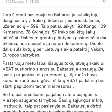
2021 Liepos 6, 08:30
Tarp šiemet pasienyje su Baltarusija sulaikytųjų
daugiausia yra Irako piliečių ar jais prisistačiusių
užsieniečių – 599. Taip pat sulaikyti 192 Kongo, 109
Kamerūno, 78 Gvinėjos, 57 Irako bei kitų šalių
piliečiai. Dalies migrantų pilietybes pasieniečiai dar
tikslina, nes daugelis jų neturi dokumentų. Didelė
dalis sulaikytųjų per Lietuvą siekia patekti į Vakarų
Europos valstybes.
Pastaruoju metu labai išaugus tokių atvejų skaičiui
VSAT sustiprino sienos su Baltarusija apsaugą. Be
įvairių organizacinių priemonių, į šį ruožą buvo
komandiruoti pareigūnai iš kitų VSAT padalinių bei
skirti papildomi techniniai resursai.
Be to, pasieniečiams pagalbon atėjo pajėgos iš
Viešojo saugumo tarnybos, Šaulių sąjungos ir kitų
institucijų, taip pat pasienyje su Baltarusija dirbti
pradėjo Europos sienų ir pakrančių apsaugos