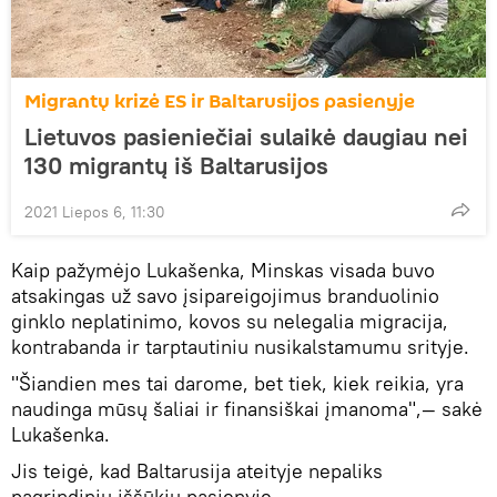
Migrantų krizė ES ir Baltarusijos pasienyje
Lietuvos pasieniečiai sulaikė daugiau nei
130 migrantų iš Baltarusijos
2021 Liepos 6, 11:30
Kaip pažymėjo Lukašenka, Minskas visada buvo
atsakingas už savo įsipareigojimus branduolinio
ginklo neplatinimo, kovos su nelegalia migracija,
kontrabanda ir tarptautiniu nusikalstamumu srityje.
"Šiandien mes tai darome, bet tiek, kiek reikia, yra
naudinga mūsų šaliai ir finansiškai įmanoma",— sakė
Lukašenka.
Jis teigė, kad Baltarusija ateityje nepaliks
pagrindinių iššūkių pasienyje.