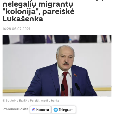
nelegalių migrantų
"kolonija", pareiškė
Lukašenka
14:28 06.07.2021
© Sputnik / БелТА
/
Pereiti į medijų banką
Prenumeruokite