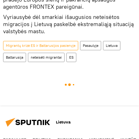
agentūros FRONTEX pareigūnai.
Vyriausybė dėl smarkiai išaugusios neteisėtos
migracijos į Lietuvą paskelbė ekstremaliąją situaciją
valstybės mastu.
Migrantų krizė ES ir Baltarusijos pasienyje
Pasaulyje
Lietuva
Baltarusija
neteisėti migrantai
ES
Lietuva