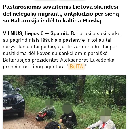
Pastarosiomis savaitėmis Lietuva skundėsi
dėl nelegalių migrantų antplūdžio per sieną
su Baltarusija ir dėl to kaltina Minską
VILNIUS, liepos 6 — Sputnik.
Baltarusija susitvarkė
su pagrindiniais iššūkiais pasienyje ir toliau tai
darys, tačiau tai padarys jai tinkamu būdu. Tai per
susitikimą dėl kovos su sankcijomis pareiškė
Baltarusijos prezidentas Aleksandras Lukašenka,
pranešė naujienų agentūra "
BelTA
".