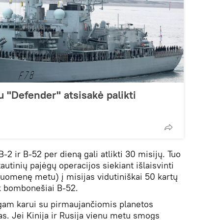
 "Defender" atsisakė palikti
B-2 ir B-52 per dieną gali atlikti 30 misijų. Tuo
utinių pajėgų operacijos siekiant išlaisvinti
riuomenę metu) į misijas vidutiniškai 50 kartų
k bombonešiai B-52.
am karui su pirmaujančiomis planetos
s. Jei Kinija ir Rusija vienu metu smogs