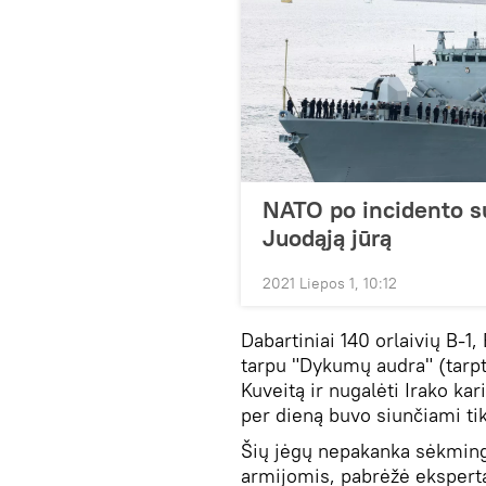
NATO po incidento su
Juodąją jūrą
2021 Liepos 1, 10:12
Dabartiniai 140 orlaivių B-1, 
tarpu "Dykumų audra" (tarpta
Kuveitą ir nugalėti Irako ka
per dieną buvo siunčiami ti
Šių jėgų nepakanka sėkming
armijomis, pabrėžė eksperta