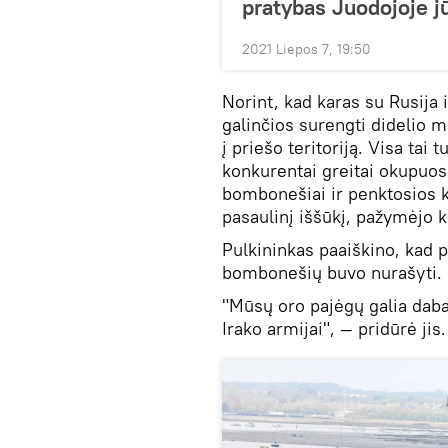
pratybas Juodojoje j
2021 Liepos 7, 19:50
Norint, kad karas su Rusija 
galinčios surengti didelio ma
į priešo teritoriją. Visa tai 
konkurentai greitai okupuos B
bombonešiai ir penktosios ka
pasaulinį iššūkį, pažymėjo k
Pulkininkas paaiškino, kad 
bombonešių buvo nurašyti.
"Mūsų oro pajėgų galia daba
Irako armijai", — pridūrė jis.