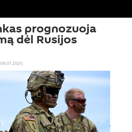
nkas prognozuoja
ą dėl Rusijos
 09.07.2021
)