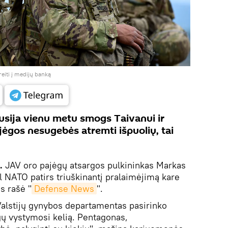
reiti į medijų banką
 Rusija vienu metu smogs Taivanui ir
ajėgos nesugebės atremti išpuolių, tai
k.
JAV oro pajėgų atsargos pulkininkas Markas
l NATO patirs triuškinantį pralaimėjimą kare
is rašė "
Defense News
".
Valstijų gynybos departamentas pasirinko
ų vystymosi kelią. Pentagonas,