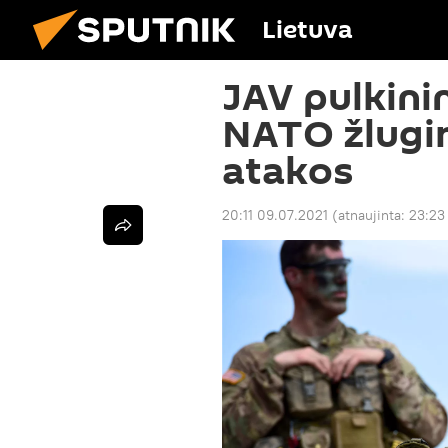
Lietuva
JAV pulkini
NATO žlugim
atakos
20:11 09.07.2021
(atnaujinta:
23:23