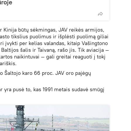
ūroje
ir Kinija būtų sėkmingas, JAV reikės armijos,
sto tikslius puolimus ir išplėsti puolimą giliai
turi įvykti per kelias valandas, kitaip Vašingtono
altijos šalis ir Taivaną, rašo jis. Tik aviacija —
rtos naikintuvai — gali greitai reaguoti į tokį
ariškis.
po Šaltojo karo 66 proc. JAV oro pajėgų
r yra pusė to, kas 1991 metais sudavė smūgį