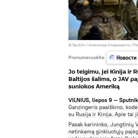
© Sputnik / Александр Имедашвили
/
Pe
Prenumeruokite
Jo teigimu, jei Kinija ir
Baltijos šalims, o JAV p
suniokos Ameriką
VILNIUS, liepos 9 — Sputni
Ganzingeris paaiškino, kodė
su Rusija ir Kinija. Apie tai j
Pasak karininko, Jungtinių 
netinkamą ginkluotųjų pajėg