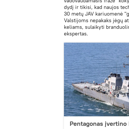
vadovaudamasis fraze "koky
dydį ir tikisi, kad naujos t
30 metų JAV kariuomenė "gr
Valstijoms nepakaks jėgų at
keliams, sulaikyti branduolin
ekspertas.
Pentagonas įvertino