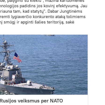
bė, palyginti su kiekiu", mažina kariuomenės
echnologijos padidins jos kovinį efektyvumą. Jau
iauna tam, kad statytų". Dabar Jungtinėms
remti lygiaverčio konkurento ataką tolimiems
į smūgį ir apginti šalies teritoriją, sakė
 Rusijos veiksmus per NATO