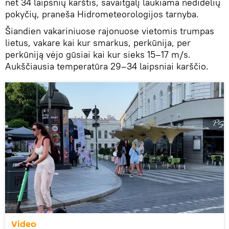
net 34 laipsnių karštis, savaitgalį laukiama nedidelių
pokyčių, praneša Hidrometeorologijos tarnyba.
Šiandien vakariniuose rajonuose vietomis trumpas
lietus, vakare kai kur smarkus, perkūnija, per
perkūniją vėjo gūsiai kai kur sieks 15–17 m/s.
Aukščiausia temperatūra 29–34 laipsniai karščio.
Video