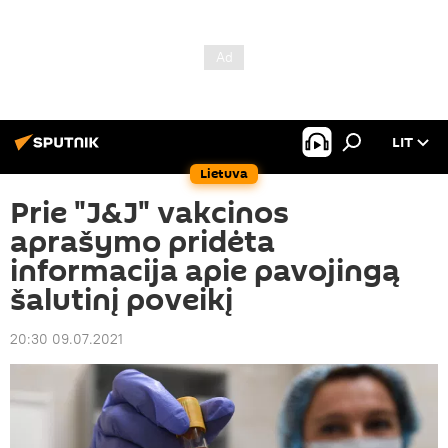
LIT
Lietuva
Prie "J&J" vakcinos
aprašymo pridėta
informacija apie pavojingą
šalutinį poveikį
20:30 09.07.2021