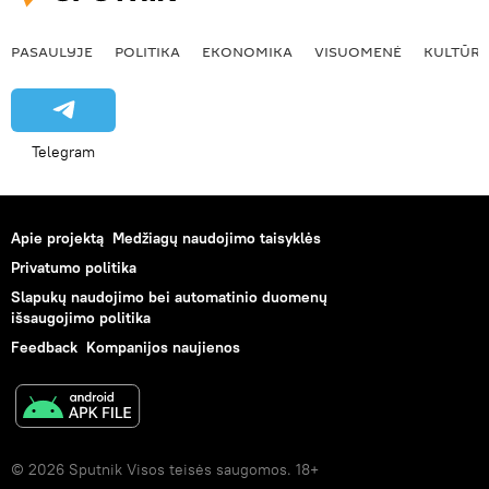
PASAULYJE
POLITIKA
EKONOMIKA
VISUOMENĖ
KULTŪR
Telegram
Apie projektą
Medžiagų naudojimo taisyklės
Privatumo politika
Slapukų naudojimo bei automatinio duomenų
išsaugojimo politika
Feedback
Kompanijos naujienos
© 2026 Sputnik Visos teisės saugomos. 18+