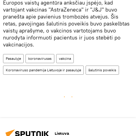
Europos vaistų agentūra anksčiau įspėjo, kad
vartojant vakcinas "AstraZeneca" ir "J&J" buvo
pranešta apie pavienius trombozės atvejus. Šis
retas, pavojingas šalutinis poveikis buvo paskelbtas
vaistų aprašyme, o vakcinos vartotojams buvo
nurodyta informuoti pacientus ir juos stebėti po
vakcinacijos.
Pasaulyje
koronavirusas
vakcina
Koronaviruso pandemija Lietuvoje ir pasaulyje
šalutinis poveikis
Lietuva