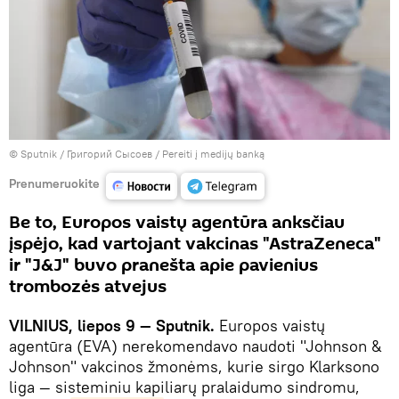
© Sputnik / Григорий Сысоев
/
Pereiti į medijų banką
Prenumeruokite
Be to, Europos vaistų agentūra anksčiau
įspėjo, kad vartojant vakcinas "AstraZeneca"
ir "J&J" buvo pranešta apie pavienius
trombozės atvejus
VILNIUS, liepos 9 — Sputnik.
Europos vaistų
agentūra (EVA) nerekomendavo naudoti "Johnson &
Johnson" vakcinos žmonėms, kurie sirgo Klarksono
liga — sisteminiu kapiliarų pralaidumo sindromu,