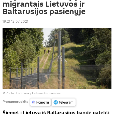
migrantais Lietuvos ir
Baltarusijos pasienyje
19:21 12.07.2021
© Photo :
Facebook / Lietuvos kariuomenė
Prenumeruokite
Šiemet į Lietuvą iš Baltarusijos bandė patekti