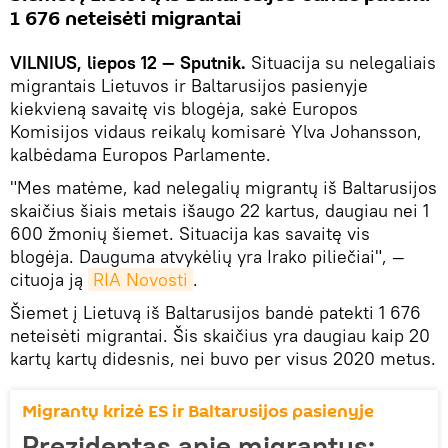
1 676 neteisėti migrantai
VILNIUS, liepos 12 — Sputnik.
Situacija su nelegaliais
migrantais Lietuvos ir Baltarusijos pasienyje
kiekvieną savaitę vis blogėja, sakė Europos
Komisijos vidaus reikalų komisarė Ylva Johansson,
kalbėdama Europos Parlamente.
"Mes matėme, kad nelegalių migrantų iš Baltarusijos
skaičius šiais metais išaugo 22 kartus, daugiau nei 1
600 žmonių šiemet. Situacija kas savaitę vis
blogėja. Dauguma atvykėlių yra Irako piliečiai", —
cituoja ją
RIA Novosti
.
Šiemet į Lietuvą iš Baltarusijos bandė patekti 1 676
neteisėti migrantai. Šis skaičius yra daugiau kaip 20
kartų kartų didesnis, nei buvo per visus 2020 metus.
Migrantų krizė ES ir Baltarusijos pasienyje
Prezidentas apie migrantus: