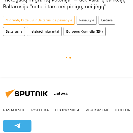
Baltarusija "neturi tam nei pinigų, nei jėgų".
Migrantų krizė ES ir Baltarusijos pasienyje
Pasaulyje
Lietuva
Baltarusija
neteisėti migrantai
Europos Komisija (EK)
Lietuva
PASAULYJE
POLITIKA
EKONOMIKA
VISUOMENĖ
KULTŪR