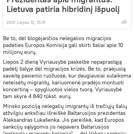
Lietuva patiria hibridinį išpuolį
2021 Liepos 12, 15:31
Be to, dėl blogėjančios nelegalios migracijos
padėties Europos Komisija gali skirti šaliai apie 10
milijonų eurų.
Liepos 2 dieną Vyriausybė paskelbė nepaprastąją
padėtį šalyje dėl migracijos krizės. Be to, praėjusią
savaitę pasienio ruožuose, kur daugiausiai sulaikoma
neteisėtų migrantų, kariuomenė pradėjo montuoti
koncertiną – spygliuotos vielos tvorą. Vyriausybė
tam skyrė 4 840 tūkst. eurų.
Minsko poziciją nelegalių imigrantų iš trečiųjų šalių
atžvilgiu anksčiau išreiškė Baltarusijos prezidentas
Aleksandras Lukašenka. Jis pareiškė, kad Europos
sankcijų sąlygomis jis nepavers Baltarusijos
"nelegalių migrantų kolonija" — dėl Vakarų sankcijų