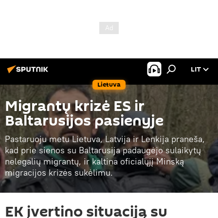
LIT
Lietuva
Migrantų krizė ES ir
Baltarusijos pasienyje
Pastaruoju metu Lietuva, Latvija ir Lenkija praneša,
kad prie sienos su Baltarusija padaugėjo sulaikytų
nelegalių migrantų, ir kaltina oficialųjį Minską
migracijos krizės sukėlimu.
EK įvertino situaciją su