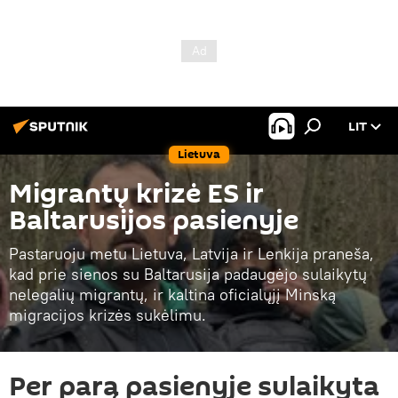
LIT
Lietuva
Migrantų krizė ES ir
Baltarusijos pasienyje
Pastaruoju metu Lietuva, Latvija ir Lenkija praneša,
kad prie sienos su Baltarusija padaugėjo sulaikytų
nelegalių migrantų, ir kaltina oficialųjį Minską
migracijos krizės sukėlimu.
Per parą pasienyje sulaikyta