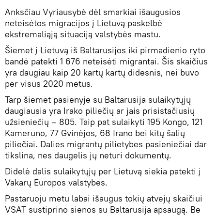
Anksčiau Vyriausybė dėl smarkiai išaugusios
neteisėtos migracijos į Lietuvą paskelbė
ekstremaliąją situaciją valstybės mastu.
Šiemet į Lietuvą iš Baltarusijos iki pirmadienio ryto
bandė patekti 1 676 neteisėti migrantai. Šis skaičius
yra daugiau kaip 20 kartų kartų didesnis, nei buvo
per visus 2020 metus.
Tarp šiemet pasienyje su Baltarusija sulaikytųjų
daugiausia yra Irako piliečių ar jais prisistačiusių
užsieniečių – 805. Taip pat sulaikyti 195 Kongo, 121
Kamerūno, 77 Gvinėjos, 68 Irano bei kitų šalių
piliečiai. Dalies migrantų pilietybes pasieniečiai dar
tikslina, nes daugelis jų neturi dokumentų.
Didelė dalis sulaikytųjų per Lietuvą siekia patekti į
Vakarų Europos valstybes.
Pastaruoju metu labai išaugus tokių atvejų skaičiui
VSAT sustiprino sienos su Baltarusija apsaugą. Be