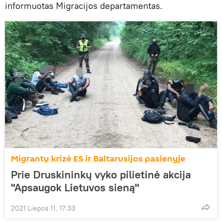
informuotas Migracijos departamentas.
Migrantų krizė ES ir Baltarusijos pasienyje
Prie Druskininkų vyko pilietinė akcija
"Apsaugok Lietuvos sieną"
2021 Liepos 11, 17:33