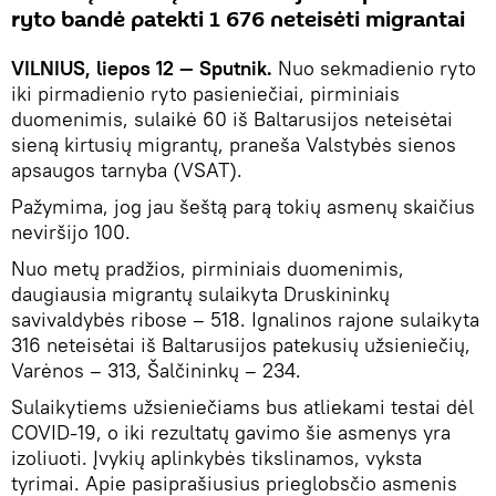
ryto bandė patekti 1 676 neteisėti migrantai
VILNIUS, liepos 12 — Sputnik.
Nuo sekmadienio ryto
iki pirmadienio ryto pasieniečiai, pirminiais
duomenimis, sulaikė 60 iš Baltarusijos neteisėtai
sieną kirtusių migrantų, praneša Valstybės sienos
apsaugos tarnyba (VSAT).
Pažymima, jog jau šeštą parą tokių asmenų skaičius
neviršijo 100.
Nuo metų pradžios, pirminiais duomenimis,
daugiausia migrantų sulaikyta Druskininkų
savivaldybės ribose – 518. Ignalinos rajone sulaikyta
316 neteisėtai iš Baltarusijos patekusių užsieniečių,
Varėnos – 313, Šalčininkų – 234.
Sulaikytiems užsieniečiams bus atliekami testai dėl
COVID-19, o iki rezultatų gavimo šie asmenys yra
izoliuoti. Įvykių aplinkybės tikslinamos, vyksta
tyrimai. Apie pasiprašiusius prieglobsčio asmenis