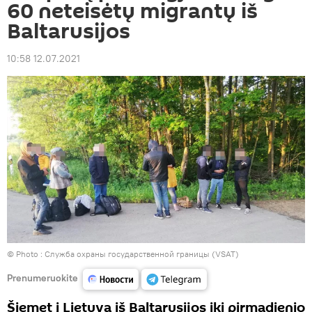
60 neteisėtų migrantų iš
Baltarusijos
10:58 12.07.2021
© Photo :
Служба охраны государственной границы (VSAT)
Prenumeruokite
Šiemet į Lietuvą iš Baltarusijos iki pirmadienio