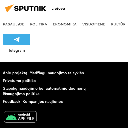
Lietuva
PASAULYJE
POLITIKA
EKONOMIKA
VISUOMENĖ
KULTŪR
Telegram
Apie projektą
Medžiagų naudojimo taisyklės
Privatumo politika
Slapukų naudojimo bei automatinio duomenų
išsaugojimo politika
Feedback
Kompanijos naujienos