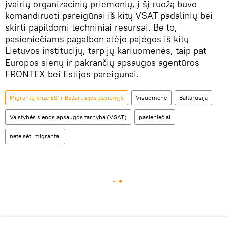
įvairių organizacinių priemonių, į šį ruožą buvo
komandiruoti pareigūnai iš kitų VSAT padalinių bei
skirti papildomi techniniai resursai. Be to,
pasieniečiams pagalbon atėjo pajėgos iš kitų
Lietuvos institucijų, tarp jų kariuomenės, taip pat
Europos sienų ir pakrančių apsaugos agentūros
FRONTEX bei Estijos pareigūnai.
Migrantų krizė ES ir Baltarusijos pasienyje
Visuomenė
Baltarusija
Valstybės sienos apsaugos tarnyba (VSAT)
pasieniečiai
neteisėti migrantai