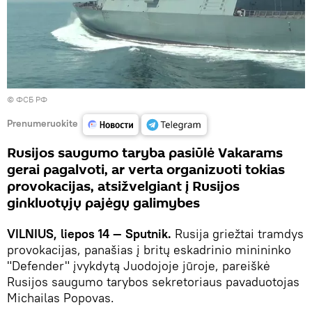
© ФСБ РФ
Prenumeruokite
Rusijos saugumo taryba pasiūlė Vakarams
gerai pagalvoti, ar verta organizuoti tokias
provokacijas, atsižvelgiant į Rusijos
ginkluotųjų pajėgų galimybes
VILNIUS, liepos 14 — Sputnik.
Rusija griežtai tramdys
provokacijas, panašias į britų eskadrinio minininko
"Defender" įvykdytą Juodojoje jūroje, pareiškė
Rusijos saugumo tarybos sekretoriaus pavaduotojas
Michailas Popovas.