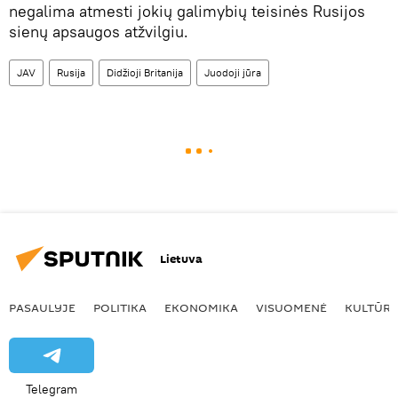
negalima atmesti jokių galimybių teisinės Rusijos
sienų apsaugos atžvilgiu.
JAV
Rusija
Didžioji Britanija
Juodoji jūra
Lietuva
PASAULYJE
POLITIKA
EKONOMIKA
VISUOMENĖ
KULTŪR
Telegram