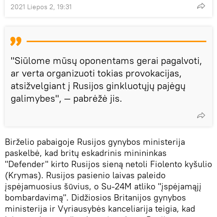
2021 Liepos 2, 19:31
"Siūlome mūsų oponentams gerai pagalvoti,
ar verta organizuoti tokias provokacijas,
atsižvelgiant į Rusijos ginkluotųjų pajėgų
galimybes", — pabrėžė jis.
Birželio pabaigoje Rusijos gynybos ministerija
paskelbė, kad britų eskadrinis minininkas
"Defender" kirto Rusijos sieną netoli Fiolento kyšulio
(Krymas). Rusijos pasienio laivas paleido
įspėjamuosius šūvius, o Su-24M atliko "įspėjamąjį
bombardavimą". Didžiosios Britanijos gynybos
ministerija ir Vyriausybės kanceliarija teigia, kad