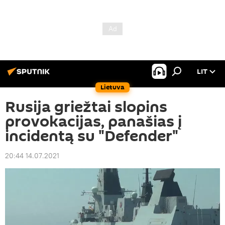
LIT
Lietuva
Rusija griežtai slopins
provokacijas, panašias į
incidentą su "Defender"
20:44 14.07.2021