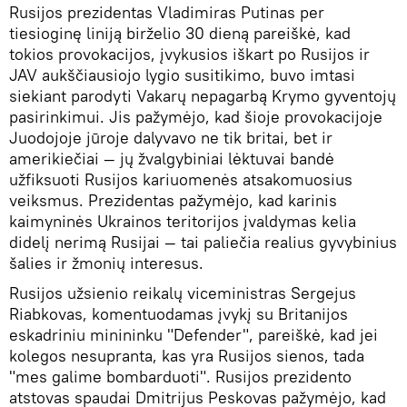
Rusijos prezidentas Vladimiras Putinas per
tiesioginę liniją birželio 30 dieną pareiškė, kad
tokios provokacijos, įvykusios iškart po Rusijos ir
JAV aukščiausiojo lygio susitikimo, buvo imtasi
siekiant parodyti Vakarų nepagarbą Krymo gyventojų
pasirinkimui. Jis pažymėjo, kad šioje provokacijoje
Juodojoje jūroje dalyvavo ne tik britai, bet ir
amerikiečiai — jų žvalgybiniai lėktuvai bandė
užfiksuoti Rusijos kariuomenės atsakomuosius
veiksmus. Prezidentas pažymėjo, kad karinis
kaimyninės Ukrainos teritorijos įvaldymas kelia
didelį nerimą Rusijai — tai paliečia realius gyvybinius
šalies ir žmonių interesus.
Rusijos užsienio reikalų viceministras Sergejus
Riabkovas, komentuodamas įvykį su Britanijos
eskadriniu minininku "Defender", pareiškė, kad jei
kolegos nesupranta, kas yra Rusijos sienos, tada
"mes galime bombarduoti". Rusijos prezidento
atstovas spaudai Dmitrijus Peskovas pažymėjo, kad