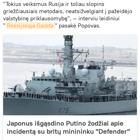
"Tokius veiksmus Rusija ir toliau slopins
griežčiausiais metodais, neatsižvelgiant į pažeidėjo
valstybinę priklausomybę", — interviu leidiniui
"
Rossijskaja Gazeta
" pasakė Popovas.
Japonus išgąsdino Putino žodžiai apie
incidentą su britų minininku "Defender"