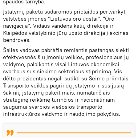
spaudos tarnyba.
Įstatymų paketu sudaromos prielaidos pertvarkyti
valstybės įmones "Lietuvos oro uostai", "Oro
navigacija", Vidaus vandens kelių direkcija ir
Klaipėdos valstybinio jūrų uosto direkcija į akcines
bendroves.
Šalies vadovas pabrėžia remiantis pastangas siekti
efektyvesnės šių įmonių veiklos, profesionalaus jų
valdymo, palaikantis visai Lietuvos ekonomikai
svarbaus susisiekimo sektoriaus stiprinimą. Vis
dėlto prezidentas negali sutikti su Seime priimtais
Transporto veiklos pagrindų įstatymo ir susijusių
šakinių įstatymų pakeitimais, numatančiais
strateginę reikšmę turinčios ir nacionaliniam
saugumui svarbios viešosios transporto
infrastruktūros valdymo ir naudojimo pokyčius.