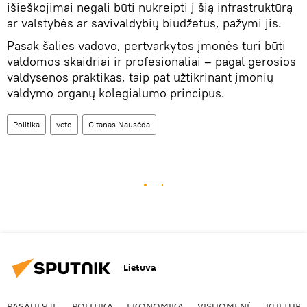
išieškojimai negali būti nukreipti į šią infrastruktūrą
ar valstybės ar savivaldybių biudžetus, pažymi jis.
Pasak šalies vadovo, pertvarkytos įmonės turi būti
valdomos skaidriai ir profesionaliai – pagal gerosios
valdysenos praktikas, taip pat užtikrinant įmonių
valdymo organų kolegialumo principus.
Politika
veto
Gitanas Nausėda
Lietuva
PASAULYJE
POLITIKA
EKONOMIKA
VISUOMENĖ
KULTŪR