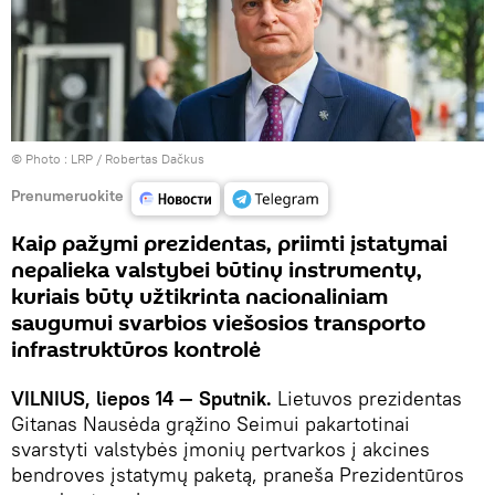
© Photo :
LRP / Robertas Dačkus
Prenumeruokite
Kaip pažymi prezidentas, priimti įstatymai
nepalieka valstybei būtinų instrumentų,
kuriais būtų užtikrinta nacionaliniam
saugumui svarbios viešosios transporto
infrastruktūros kontrolė
VILNIUS, liepos 14 — Sputnik.
Lietuvos prezidentas
Gitanas Nausėda grąžino Seimui pakartotinai
svarstyti valstybės įmonių pertvarkos į akcines
bendroves įstatymų paketą, praneša Prezidentūros