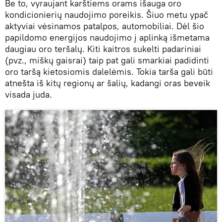
Be to, vyraujant karštiems orams išauga oro
kondicionierių naudojimo poreikis. Šiuo metu ypač
aktyviai vėsinamos patalpos, automobiliai. Dėl šio
papildomo energijos naudojimo į aplinką išmetama
daugiau oro teršalų. Kiti kaitros sukelti padariniai
(pvz., miškų gaisrai) taip pat gali smarkiai padidinti
oro taršą kietosiomis dalelėmis. Tokia tarša gali būti
atnešta iš kitų regionų ar šalių, kadangi oras beveik
visada juda.