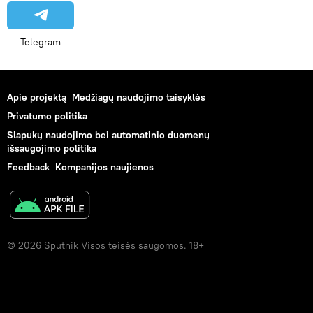
Telegram
Apie projektą
Medžiagų naudojimo taisyklės
Privatumo politika
Slapukų naudojimo bei automatinio duomenų
išsaugojimo politika
Feedback
Kompanijos naujienos
© 2026 Sputnik Visos teisės saugomos. 18+