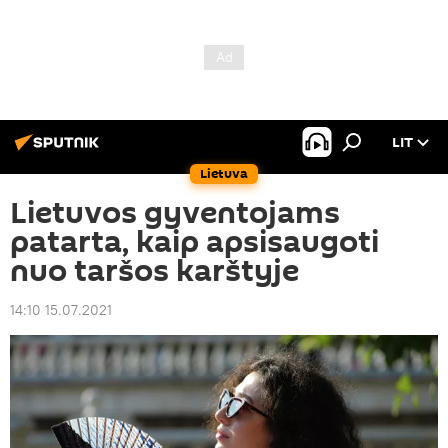
LIT
Lietuva
Lietuvos gyventojams
patarta, kaip apsisaugoti
nuo taršos karštyje
14:10 15.07.2021