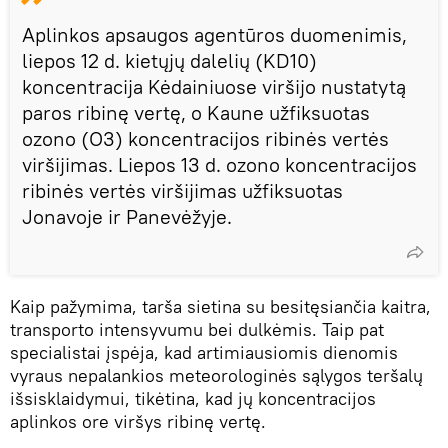
Aplinkos apsaugos agentūros duomenimis,
liepos 12 d. kietųjų dalelių (KD10)
koncentracija Kėdainiuose viršijo nustatytą
paros ribinę vertę, o Kaune užfiksuotas
ozono (O3) koncentracijos ribinės vertės
viršijimas. Liepos 13 d. ozono koncentracijos
ribinės vertės viršijimas užfiksuotas
Jonavoje ir Panevėžyje.
Kaip pažymima, tarša sietina su besitęsiančia kaitra,
transporto intensyvumu bei dulkėmis. Taip pat
specialistai įspėja, kad artimiausiomis dienomis
vyraus nepalankios meteorologinės sąlygos teršalų
išsisklaidymui, tikėtina, kad jų koncentracijos
aplinkos ore viršys ribinę vertę.