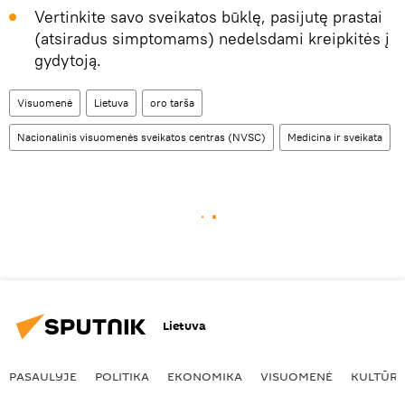
Vertinkite savo sveikatos būklę, pasijutę prastai
(atsiradus simptomams) nedelsdami kreipkitės į
gydytoją.
Visuomenė
Lietuva
oro tarša
Nacionalinis visuomenės sveikatos centras (NVSC)
Medicina ir sveikata
Lietuva
PASAULYJE
POLITIKA
EKONOMIKA
VISUOMENĖ
KULTŪR