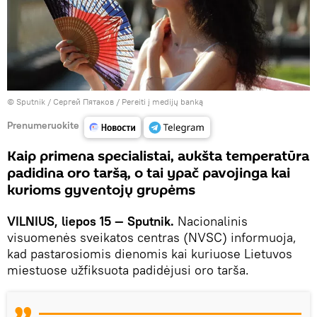
© Sputnik / Сергей Пятаков
/
Pereiti į medijų banką
Prenumeruokite
Kaip primena specialistai, aukšta temperatūra
padidina oro taršą, o tai ypač pavojinga kai
kurioms gyventojų grupėms
VILNIUS, liepos 15 — Sputnik.
Nacionalinis
visuomenės sveikatos centras (NVSC) informuoja,
kad pastarosiomis dienomis kai kuriuose Lietuvos
miestuose užfiksuota padidėjusi oro tarša.