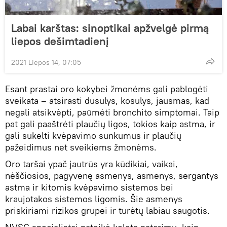
Labai karštas: sinoptikai apžvelgė pirmą
liepos dešimtadienį
2021 Liepos 14, 07:05
Esant prastai oro kokybei žmonėms gali pablogėti
sveikata – atsirasti dusulys, kosulys, jausmas, kad
negali atsikvėpti, paūmėti bronchito simptomai. Taip
pat gali paaštrėti plaučių ligos, tokios kaip astma, ir
gali sukelti kvėpavimo sunkumus ir plaučių
pažeidimus net sveikiems žmonėms.
Oro taršai ypač jautrūs yra kūdikiai, vaikai,
nėščiosios, pagyvenę asmenys, asmenys, sergantys
astma ir kitomis kvėpavimo sistemos bei
kraujotakos sistemos ligomis. Šie asmenys
priskiriami rizikos grupei ir turėtų labiau saugotis.