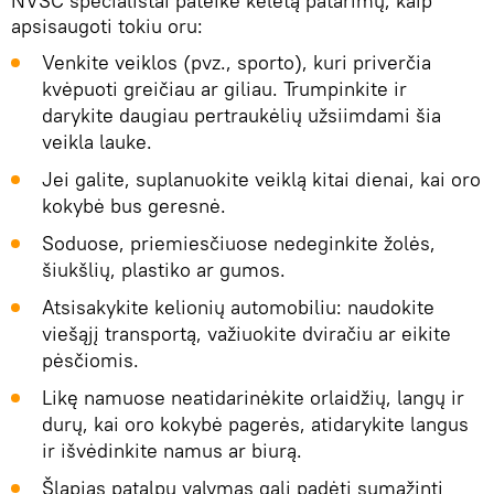
NVSC specialistai pateikė keletą patarimų, kaip
apsisaugoti tokiu oru:
Venkite veiklos (pvz., sporto), kuri priverčia
kvėpuoti greičiau ar giliau. Trumpinkite ir
darykite daugiau pertraukėlių užsiimdami šia
veikla lauke.
Jei galite, suplanuokite veiklą kitai dienai, kai oro
kokybė bus geresnė.
Soduose, priemiesčiuose nedeginkite žolės,
šiukšlių, plastiko ar gumos.
Atsisakykite kelionių automobiliu: naudokite
viešąjį transportą, važiuokite dviračiu ar eikite
pėsčiomis.
Likę namuose neatidarinėkite orlaidžių, langų ir
durų, kai oro kokybė pagerės, atidarykite langus
ir išvėdinkite namus ar biurą.
Šlapias patalpų valymas gali padėti sumažinti