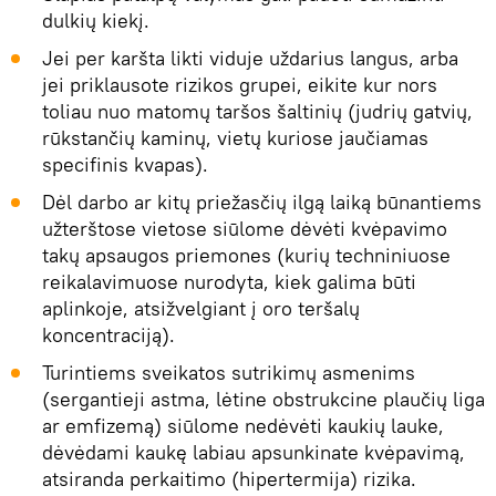
dulkių kiekį.
Jei per karšta likti viduje uždarius langus, arba
jei priklausote rizikos grupei, eikite kur nors
toliau nuo matomų taršos šaltinių (judrių gatvių,
rūkstančių kaminų, vietų kuriose jaučiamas
specifinis kvapas).
Dėl darbo ar kitų priežasčių ilgą laiką būnantiems
užterštose vietose siūlome dėvėti kvėpavimo
takų apsaugos priemones (kurių techniniuose
reikalavimuose nurodyta, kiek galima būti
aplinkoje, atsižvelgiant į oro teršalų
koncentraciją).
Turintiems sveikatos sutrikimų asmenims
(sergantieji astma, lėtine obstrukcine plaučių liga
ar emfizemą) siūlome nedėvėti kaukių lauke,
dėvėdami kaukę labiau apsunkinate kvėpavimą,
atsiranda perkaitimo (hipertermija) rizika.