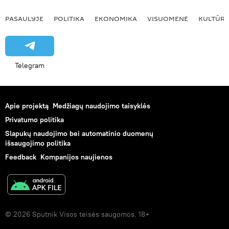
PASAULYJE
POLITIKA
EKONOMIKA
VISUOMENĖ
KULTŪR
Telegram
Apie projektą
Medžiagų naudojimo taisyklės
Privatumo politika
Slapukų naudojimo bei automatinio duomenų
išsaugojimo politika
Feedback
Kompanijos naujienos
© 2026 Sputnik Visos teisės saugomos. 18+