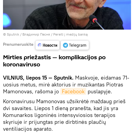
© Sputnik / Владимир Песня
/
Pereiti į medijų banką
Prenumeruokite
Mirties priežastis — komplikacijos po
koronaviruso
VILNIUS, liepos 15 — Sputnik.
Maskvoje, eidamas 71-
uosius metus, mirė aktorius ir muzikantas Piotras
Mamonovas, rašoma jo
Facebook
puslapyje.
Koronavirusu Mamonovas užsikrėtė maždaug prieš
dvi savaites. Liepos 1 dieną pranešta, kad jis yra
Komunarkos ligoninės intensyviosios terapijos
skyriuje ir prijungtas prie dirbtinės plaučių
ventiliacijos aparato.