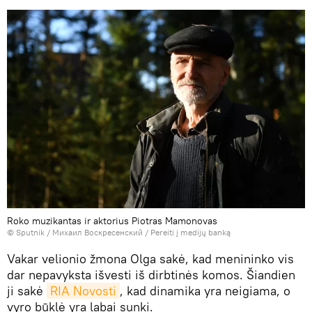
Roko muzikantas ir aktorius Piotras Mamonovas
© Sputnik / Михаил Воскресенский
/
Pereiti į medijų banką
Vakar velionio žmona Olga sakė, kad menininko vis
dar nepavyksta išvesti iš dirbtinės komos. Šiandien
ji sakė
RIA Novosti
, kad dinamika yra neigiama, o
vyro būklė yra labai sunki.