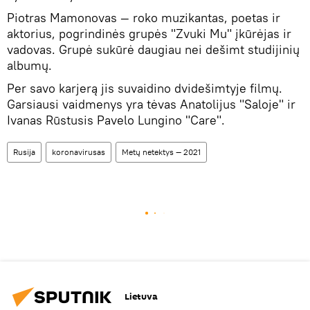
Piotras Mamonovas — roko muzikantas, poetas ir
aktorius, pogrindinės grupės "Zvuki Mu" įkūrėjas ir
vadovas. Grupė sukūrė daugiau nei dešimt studijinių
albumų.
Per savo karjerą jis suvaidino dvidešimtyje filmų.
Garsiausi vaidmenys yra tėvas Anatolijus "Saloje" ir
Ivanas Rūstusis Pavelo Lungino "Care".
Rusija
koronavirusas
Metų netektys — 2021
Lietuva