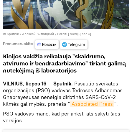
© Sputnik / Алексей Витвицкий
/
Pereiti į medijų banką
Prenumeruokite
Kinijos valdžia reikalauja "skaidrumo,
atvirumo ir bendradarbiavimo" tiriant galimą
nutekėjimą iš laboratorijos
VILNIUS, liepos 16 — Sputnik.
Pasaulio sveikatos
organizacijos (PSO) vadovas Tedrosas Adhanomas
Ghebreyesusas neneigia dirbtinės SARS-CoV-2
kilmės galimybės, praneša "
Associated Press
".
PSO vadovas mano, kad per anksti atsisakyti šios
versijos.