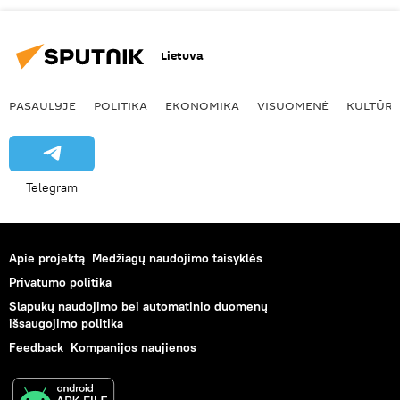
Lietuva
PASAULYJE
POLITIKA
EKONOMIKA
VISUOMENĖ
KULTŪR
Telegram
Apie projektą
Medžiagų naudojimo taisyklės
Privatumo politika
Slapukų naudojimo bei automatinio duomenų
išsaugojimo politika
Feedback
Kompanijos naujienos