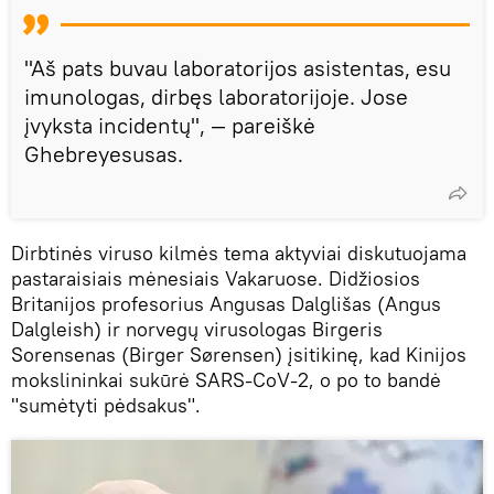
"Aš pats buvau laboratorijos asistentas, esu
imunologas, dirbęs laboratorijoje. Jose
įvyksta incidentų", — pareiškė
Ghebreyesusas.
Dirbtinės viruso kilmės tema aktyviai diskutuojama
pastaraisiais mėnesiais Vakaruose. Didžiosios
Britanijos profesorius Angusas Dalglišas (Angus
Dalgleish) ir norvegų virusologas Birgeris
Sorensenas (Birger Sørensen) įsitikinę, kad Kinijos
mokslininkai sukūrė SARS-CoV-2, o po to bandė
"sumėtyti pėdsakus".