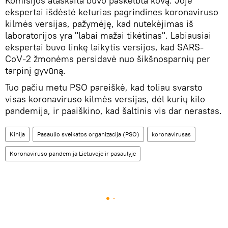
Komisijos ataskaita buvo paskelbta kovą. Joje
ekspertai išdėstė keturias pagrindines koronaviruso
kilmės versijas, pažymėję, kad nutekėjimas iš
laboratorijos yra "labai mažai tikėtinas". Labiausiai
ekspertai buvo linkę laikytis versijos, kad SARS-
CoV-2 žmonėms persidavė nuo šikšnosparnių per
tarpinį gyvūną.
Tuo pačiu metu PSO pareiškė, kad toliau svarsto
visas koronaviruso kilmės versijas, dėl kurių kilo
pandemija, ir paaiškino, kad šaltinis vis dar nerastas.
Kinija
Pasaulio sveikatos organizacija (PSO)
koronavirusas
Koronaviruso pandemija Lietuvoje ir pasaulyje