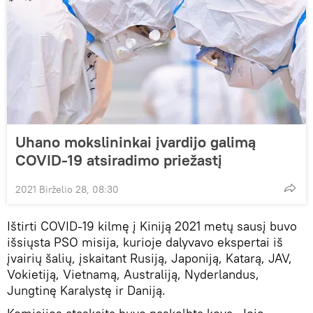
Uhano mokslininkai įvardijo galimą
COVID-19 atsiradimo priežastį
2021 Birželio 28, 08:30
Ištirti COVID-19 kilmę į Kiniją 2021 metų sausį buvo
išsiųsta PSO misija, kurioje dalyvavo ekspertai iš
įvairių šalių, įskaitant Rusiją, Japoniją, Katarą, JAV,
Vokietiją, Vietnamą, Australiją, Nyderlandus,
Jungtinę Karalystę ir Daniją.