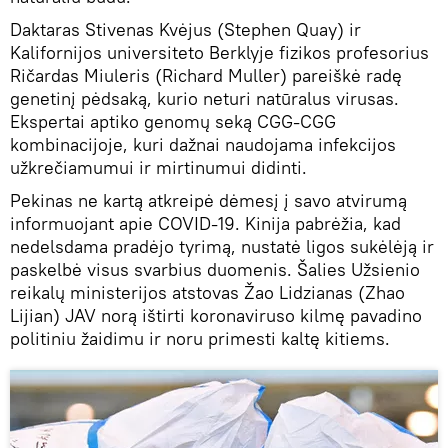
Daktaras Stivenas Kvėjus (Stephen Quay) ir
Kalifornijos universiteto Berklyje fizikos profesorius
Ričardas Miuleris (Richard Muller) pareiškė radę
genetinį pėdsaką, kurio neturi natūralus virusas.
Ekspertai aptiko genomų seką CGG-CGG
kombinacijoje, kuri dažnai naudojama infekcijos
užkrečiamumui ir mirtinumui didinti.
Pekinas ne kartą atkreipė dėmesį į savo atvirumą
informuojant apie COVID-19. Kinija pabrėžia, kad
nedelsdama pradėjo tyrimą, nustatė ligos sukėlėją ir
paskelbė visus svarbius duomenis. Šalies Užsienio
reikalų ministerijos atstovas Žao Lidzianas (Zhao
Lijian) JAV norą ištirti koronaviruso kilmę pavadino
politiniu žaidimu ir noru primesti kaltę kitiems.