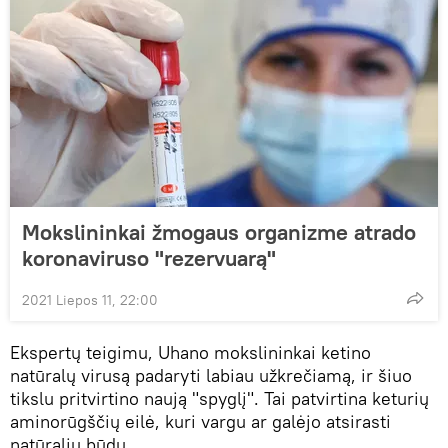
Mokslininkai žmogaus organizme atrado
koronaviruso "rezervuarą"
2021 Liepos 11, 22:00
Ekspertų teigimu, Uhano mokslininkai ketino
natūralų virusą padaryti labiau užkrečiamą, ir šiuo
tikslu pritvirtino naują "spyglį". Tai patvirtina keturių
aminorūgščių eilė, kuri vargu ar galėjo atsirasti
natūraliu būdu.