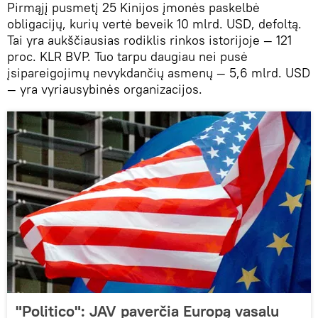
Pirmąjį pusmetį 25 Kinijos įmonės paskelbė
obligacijų, kurių vertė beveik 10 mlrd. USD, defoltą.
Tai yra aukščiausias rodiklis rinkos istorijoje — 121
proc. KLR BVP. Tuo tarpu daugiau nei pusė
įsipareigojimų nevykdančių asmenų — 5,6 mlrd. USD
— yra vyriausybinės organizacijos.
"Politico": JAV paverčia Europą vasalu