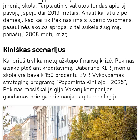
įmonių skola. Tarptautinis valiutos fondas apie šį
pavojų įspėjo dar 2019 metais. Analitikai atkreipė
dėmesį, kad kai tik Pekinas imsis lyderio vaidmens,
pasaulinės skolos sprogs, o tai sukels žlugimą,
panašų į 2008 metų krizę.
Kiniškas scenarijus
Kai prieš trylika metų užklupo finansų krizė, Pekinas
atsakė plečiant kreditavimą. Dabartinė KLR įmonių
skola yra beveik 150 procentų BVP. Vykdydamas
strateginę programą "Pagaminta Kinijoje - 2025",
Pekinas masiškai įsigijo Vakarų kompanijas,
gaudamas prieigą prie naujausių technologijų.