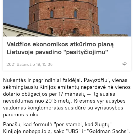
Valdžios ekonomikos atkūrimo planą
Lietuvoje pavadino "pasityčiojimu"
2021 Balandžio 19, 15:06
Nukentės ir pagrindiniai žaidėjai. Pavyzdžiui, vienas
sėkmingiausių Kinijos emitentų nepardavė nė vienos
dolerio obligacijos per 17 mėnesių — ilgiausias
neveiklumas nuo 2013 metų. Iš esmės vyriausybės
valdomas konglomeratas susidūrė su vyriausybės
paramos stoka.
Panašu, kad formulė "per stambi, kad žlugtų"
Kinijoje nebegalioja, sako "UBS" ir "Goldman Sachs".