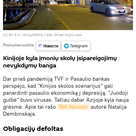
CC BY 3.0
/ Wing1990hk /
Star Street Night view
Prenumeruokite
Kinijoje kyla įmonių skolų įsipareigojimų
nevykdymų banga
Dar prieš pandemiją TVF ir Pasaulio bankas
perspėjo, kad "Kinijos skolos scenarijus" gali
panardinti pasaulio ekonomiką į depresiją. "Juodoji
gulbė" buvo virusas. Tačiau dabar Azijoje kyla nauja
grėsmė. Apie tai rašo
RIA Novosti 
autorė Natalija
Dembinskaja.
Obligacijų defoltas