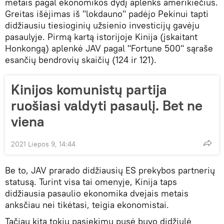
metais pagal ekonomikos dydį aplenks amerikiečius.
Greitas išėjimas iš "lokdauno" padėjo Pekinui tapti
didžiausiu tiesioginių užsienio investicijų gavėju
pasaulyje. Pirmą kartą istorijoje Kinija (įskaitant
Honkongą) aplenkė JAV pagal "Fortune 500" sąraše
esančių bendrovių skaičių (124 ir 121).
Kinijos komunistų partija
ruošiasi valdyti pasaulį. Bet ne
viena
2021 Liepos 9, 14:44
Be to, JAV prarado didžiausių ES prekybos partnerių
statusą. Turint visa tai omenyje, Kinija taps
didžiausia pasaulio ekonomika dvejais metais
anksčiau nei tikėtasi, teigia ekonomistai.
Tačiau kita tokių pasiekimų pusė buvo didžiulė