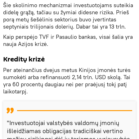
Šie skolinimo mechanizmai investuotojams suteikia
didelę grąžą, tačiau su žymiai didesne rizika. Prieš
porą metų šešėlinis sektorius buvo įvertintas
septyniais trilijonais dolerių. Dabar tai yra 13 trln.
Kaip perspėjo TVF ir Pasaulio bankas, visai šalia yra
nauja Azijos krizė.
Kreditų krizė
Per ateinančius dvejus metus Kinijos įmonės turės
sumokėti arba refinansuoti 2,14 trln. USD skolą. Tai
yra 60 procentų daugiau nei per praėjusį tokį patį
laikotarpį.
"Investuotojai valstybės valdomų įmonių
išleidžiamas obligacijas tradiciškai vertino
mažiau rizikingai dėl jų tariamos vyriausybės