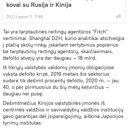
kovai su Rusija ir Kinija
2021 Liepos 11, 11:48
Tai yra tarptautinės reitingų agentūros "Fitch"
vertinimai. Shanghai DZH, kurio analitikai atsižvelgia
į plačią skolų rinką, įskaitant vertybinius popierius
be tarptautinių reitingų agentūrų, skaičiavimais,
defolto atvejų yra dar daugiau — 18 mlrd.
Iš tikrųjų valstybės valdomų įmonių obligacijose
vyksta defolto krizė. 2019 metais šis sektorius
sudarė tik dešimt procentų defolto, 2020 m. — jau
40, o per pirmuosius du šių metų ketvirčius —
daugiau nei pusę.
Dešimtmečius Kinijos valstybinės įmonės iš
centrinės valdžios ir savivaldybių valdžios institucijų
gavo garantijas dėl įsipareigojimų, aiškina Japonijos
tyrimų institutas.