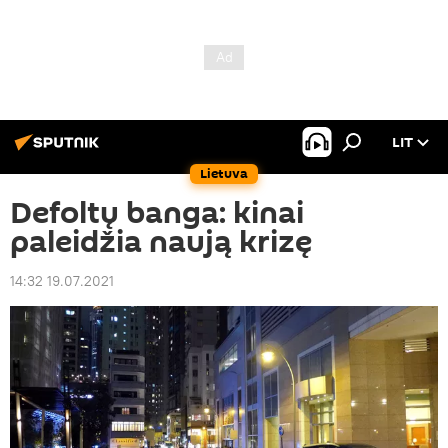
LIT
Lietuva
Defoltų banga: kinai
paleidžia naują krizę
14:32 19.07.2021