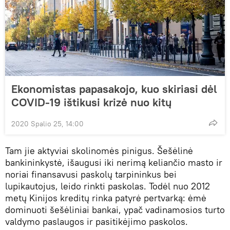
Ekonomistas papasakojo, kuo skiriasi dėl
COVID-19 ištikusi krizė nuo kitų
2020 Spalio 25, 14:00
Tam jie aktyviai skolinomės pinigus. Šešėlinė
bankininkystė, išaugusi iki nerimą keliančio masto ir
noriai finansavusi paskolų tarpininkus bei
lupikautojus, leido rinkti paskolas. Todėl nuo 2012
metų Kinijos kreditų rinka patyrė pertvarką: ėmė
dominuoti šešėliniai bankai, ypač vadinamosios turto
valdymo paslaugos ir pasitikėjimo paskolos.