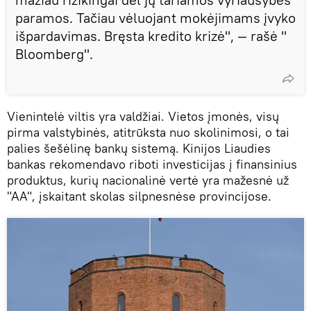
paramos. Tačiau vėluojant mokėjimams įvyko
išpardavimas. Bręsta kredito krizė", — rašė "
Bloomberg".
Vienintelė viltis yra valdžiai. Vietos įmonės, visų
pirma valstybinės, atitrūksta nuo skolinimosi, o tai
palies šešėlinę bankų sistemą. Kinijos Liaudies
bankas rekomendavo riboti investicijas į finansinius
produktus, kurių nacionalinė vertė yra mažesnė už
"AA", įskaitant skolas silpnesnėse provincijose.