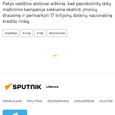
Patys valdžios atstovai aiškina, kad pasiskolintų lėšų
mažinimo kampanija siekiama skatinti įmonių
drausmę ir pertvarkyti 17 trilijonų dolerių nacionalinę
kredito rinką.
Analitika
Kinija
krizė
Ekonomika
Lietuva
PASAULYJE
POLITIKA
EKONOMIKA
VISUOMENĖ
KULTŪR