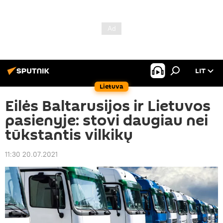
LIT
Lietuva
Eilės Baltarusijos ir Lietuvos
pasienyje: stovi daugiau nei
tūkstantis vilkikų
11:30 20.07.2021