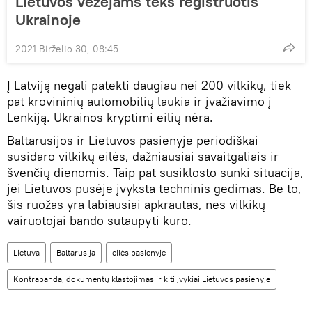
Lietuvos vežėjams teks registruotis
Ukrainoje
2021 Birželio 30, 08:45
Į Latviją negali patekti daugiau nei 200 vilkikų, tiek
pat krovininių automobilių laukia ir įvažiavimo į
Lenkiją. Ukrainos kryptimi eilių nėra.
Baltarusijos ir Lietuvos pasienyje periodiškai
susidaro vilkikų eilės, dažniausiai savaitgaliais ir
švenčių dienomis. Taip pat susiklosto sunki situacija,
jei Lietuvos pusėje įvyksta techninis gedimas. Be to,
šis ruožas yra labiausiai apkrautas, nes vilkikų
vairuotojai bando sutaupyti kuro.
Lietuva
Baltarusija
eilės pasienyje
Kontrabanda, dokumentų klastojimas ir kiti įvykiai Lietuvos pasienyje