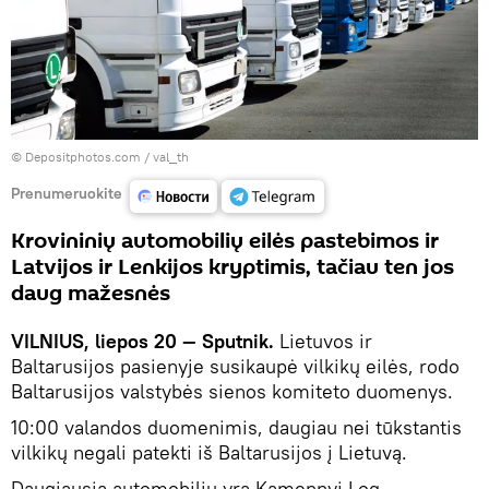
© Depositphotos.com / val_th
Prenumeruokite
Krovininių automobilių eilės pastebimos ir
Latvijos ir Lenkijos kryptimis, tačiau ten jos
daug mažesnės
VILNIUS, liepos 20 — Sputnik.
Lietuvos ir
Baltarusijos pasienyje susikaupė vilkikų eilės, rodo
Baltarusijos valstybės sienos komiteto duomenys.
10:00 valandos duomenimis, daugiau nei tūkstantis
vilkikų negali patekti iš Baltarusijos į Lietuvą.
Daugiausia automobilių yra Kamennyj Log