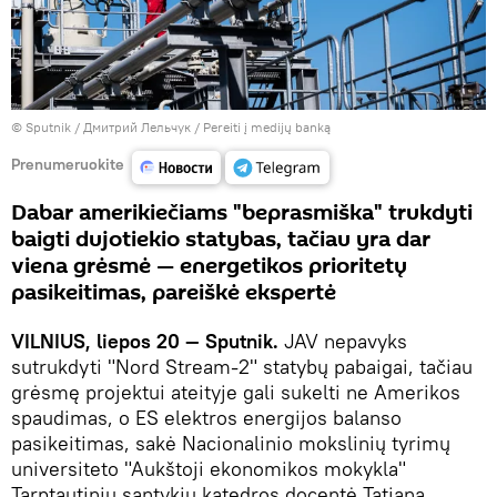
© Sputnik / Дмитрий Лельчук
/
Pereiti į medijų banką
Prenumeruokite
Dabar amerikiečiams "beprasmiška" trukdyti
baigti dujotiekio statybas, tačiau yra dar
viena grėsmė — energetikos prioritetų
pasikeitimas, pareiškė ekspertė
VILNIUS, liepos 20 — Sputnik.
JAV nepavyks
sutrukdyti "Nord Stream-2" statybų pabaigai, tačiau
grėsmę projektui ateityje gali sukelti ne Amerikos
spaudimas, o ES elektros energijos balanso
pasikeitimas, sakė Nacionalinio mokslinių tyrimų
universiteto "Aukštoji ekonomikos mokykla"
Tarptautinių santykių katedros docentė Tatjana