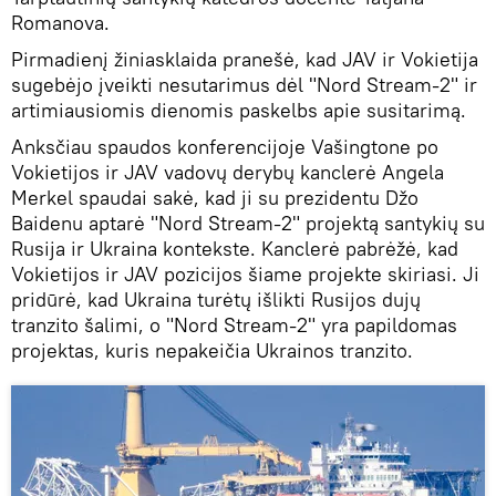
Romanova.
Pirmadienį žiniasklaida pranešė, kad JAV ir Vokietija
sugebėjo įveikti nesutarimus dėl "Nord Stream-2" ir
artimiausiomis dienomis paskelbs apie susitarimą.
Anksčiau spaudos konferencijoje Vašingtone po
Vokietijos ir JAV vadovų derybų kanclerė Angela
Merkel spaudai sakė, kad ji su prezidentu Džo
Baidenu aptarė "Nord Stream-2" projektą santykių su
Rusija ir Ukraina kontekste. Kanclerė pabrėžė, kad
Vokietijos ir JAV pozicijos šiame projekte skiriasi. Ji
pridūrė, kad Ukraina turėtų išlikti Rusijos dujų
tranzito šalimi, o "Nord Stream-2" yra papildomas
projektas, kuris nepakeičia Ukrainos tranzito.