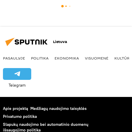
Lietuva
PASAULYJE
POLITIKA
EKONOMIKA
VISUOMENĖ
KULTŪR
Telegram
Apie projektą
Medžiagų naudojimo taisyklės
Privatumo politika
Slapukų naudojimo bei automatinio duomenų
išsaugojimo politika