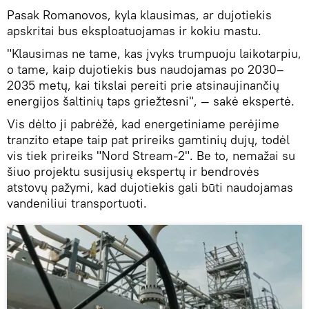
Pasak Romanovos, kyla klausimas, ar dujotiekis
apskritai bus eksploatuojamas ir kokiu mastu.
"Klausimas ne tame, kas įvyks trumpuoju laikotarpiu,
o tame, kaip dujotiekis bus naudojamas po 2030–
2035 metų, kai tikslai pereiti prie atsinaujinančių
energijos šaltinių taps griežtesni", — sakė ekspertė.
Vis dėlto ji pabrėžė, kad energetiniame perėjime
tranzito etape taip pat prireiks gamtinių dujų, todėl
vis tiek prireiks "Nord Stream-2". Be to, nemažai su
šiuo projektu susijusių ekspertų ir bendrovės
atstovų pažymi, kad dujotiekis gali būti naudojamas
vandeniliui transportuoti.