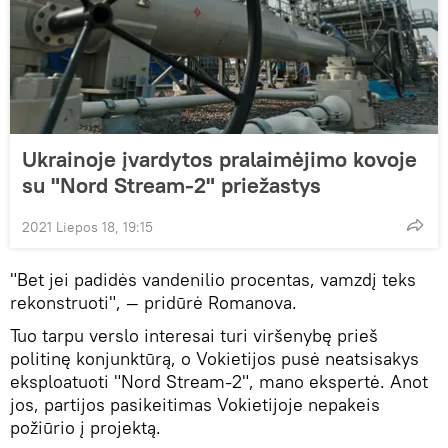
Ukrainoje įvardytos pralaimėjimo kovoje
su "Nord Stream-2" priežastys
2021 Liepos 18, 19:15
"Bet jei padidės vandenilio procentas, vamzdį teks
rekonstruoti", — pridūrė Romanova.
Tuo tarpu verslo interesai turi viršenybę prieš
politinę konjunktūrą, o Vokietijos pusė neatsisakys
eksploatuoti "Nord Stream-2", mano ekspertė. Anot
jos, partijos pasikeitimas Vokietijoje nepakeis
požiūrio į projektą.