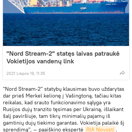
"Nord Stream-2" statęs laivas patraukė
Vokietijos vandenų link
2021 Liepos 19, 11:35
"Nord Stream-2" statybų klausimas buvo uždarytas
dar prieš Merkel kelionę į Vašingtoną, tačiau kitas
reikalas, kad srauto funkcionavimo sąlyga yra
Rusijos dujų tranzito tęsimas per Ukrainą, išlaikant
šalį paviršiuje, tam tikrų minimalių pajamų iš
gamtinių dujų tiekimo garantas. Vokietija palaikė šį
sprendimą", — paaiškino ekspertė
RIA Novosti
.