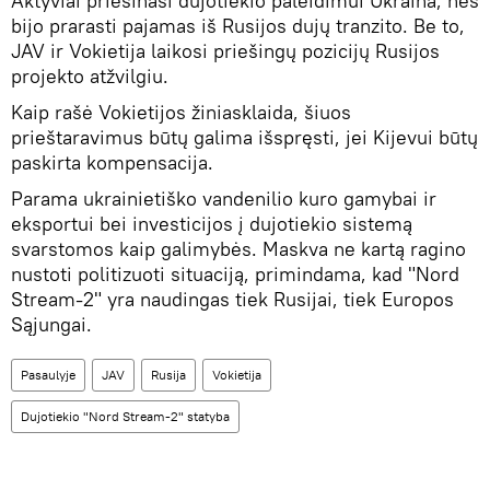
Aktyviai priešinasi dujotiekio paleidimui Ukraina, nes
bijo prarasti pajamas iš Rusijos dujų tranzito. Be to,
JAV ir Vokietija laikosi priešingų pozicijų Rusijos
projekto atžvilgiu.
Kaip rašė Vokietijos žiniasklaida, šiuos
prieštaravimus būtų galima išspręsti, jei Kijevui būtų
paskirta kompensacija.
Parama ukrainietiško vandenilio kuro gamybai ir
eksportui bei investicijos į dujotiekio sistemą
svarstomos kaip galimybės. Maskva ne kartą ragino
nustoti politizuoti situaciją, primindama, kad "Nord
Stream-2" yra naudingas tiek Rusijai, tiek Europos
Sąjungai.
Pasaulyje
JAV
Rusija
Vokietija
Dujotiekio "Nord Stream-2" statyba