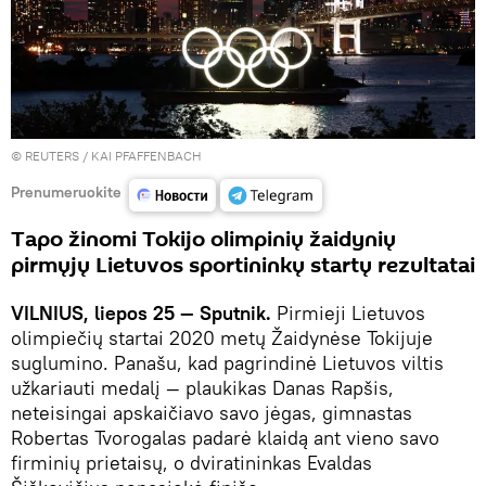
©
REUTERS
/ KAI PFAFFENBACH
Prenumeruokite
Tapo žinomi Tokijo olimpinių žaidynių
pirmųjų Lietuvos sportininkų startų rezultatai
VILNIUS, liepos 25 — Sputnik.
Pirmieji Lietuvos
olimpiečių startai 2020 metų Žaidynėse Tokijuje
suglumino. Panašu, kad pagrindinė Lietuvos viltis
užkariauti medalį — plaukikas Danas Rapšis,
neteisingai apskaičiavo savo jėgas, gimnastas
Robertas Tvorogalas padarė klaidą ant vieno savo
firminių prietaisų, o dviratininkas Evaldas