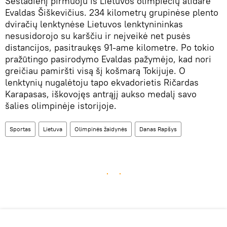
Šeštadienį pirmuoju iš Lietuvos olimpiečių atidarė
Evaldas Šiškevičius. 234 kilometrų grupinėse plento
dviračių lenktynėse Lietuvos lenktynininkas
nesusidorojo su karščiu ir neįveikė net pusės
distancijos, pasitraukęs 91-ame kilometre. Po tokio
pražūtingo pasirodymo Evaldas pažymėjo, kad nori
greičiau pamiršti visą šį košmarą Tokijuje. O
lenktynių nugalėtoju tapo ekvadorietis Ričardas
Karapasas, iškovojęs antrąjį aukso medalį savo
šalies olimpinėje istorijoje.
Sportas
Lietuva
Olimpinės žaidynės
Danas Rapšys