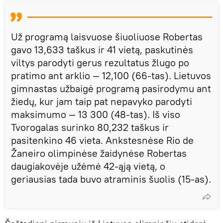
Už programą laisvuose šiuoliuose Robertas
gavo 13,633 taškus ir 41 vietą, paskutinės
viltys parodyti gerus rezultatus žlugo po
pratimo ant arklio — 12,100 (66-tas). Lietuvos
gimnastas užbaigė programą pasirodymu ant
žiedų, kur jam taip pat nepavyko parodyti
maksimumo — 13 300 (48-tas). Iš viso
Tvorogalas surinko 80,232 taškus ir
pasitenkino 46 vieta. Ankstesnėse Rio de
Žaneiro olimpinėse žaidynėse Robertas
daugiakovėje užėmė 42-ąją vietą, o
geriausias tada buvo atraminis šuolis (15-as).