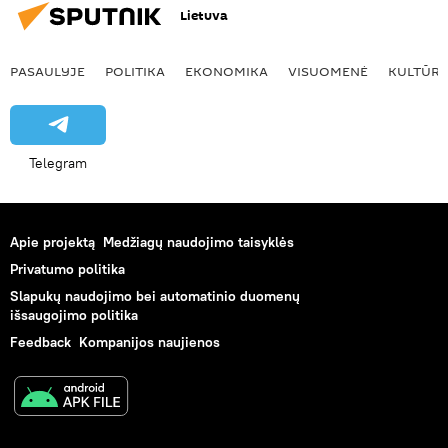
Lietuva
PASAULYJE
POLITIKA
EKONOMIKA
VISUOMENĖ
KULTŪR
Telegram
Apie projektą
Medžiagų naudojimo taisyklės
Privatumo politika
Slapukų naudojimo bei automatinio duomenų
išsaugojimo politika
Feedback
Kompanijos naujienos