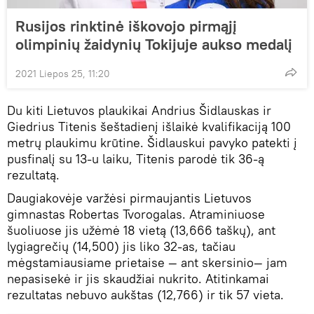
Rusijos rinktinė iškovojo pirmąjį
olimpinių žaidynių Tokijuje aukso medalį
2021 Liepos 25, 11:20
Du kiti Lietuvos plaukikai Andrius Šidlauskas ir
Giedrius Titenis šeštadienį išlaikė kvalifikaciją 100
metrų plaukimu krūtine. Šidlauskui pavyko patekti į
pusfinalį su 13-u laiku, Titenis parodė tik 36-ą
rezultatą.
Daugiakovėje varžėsi pirmaujantis Lietuvos
gimnastas Robertas Tvorogalas. Atraminiuose
šuoliuose jis užėmė 18 vietą (13,666 taškų), ant
lygiagrečių (14,500) jis liko 32-as, tačiau
mėgstamiausiame prietaise — ant skersinio— jam
nepasisekė ir jis skaudžiai nukrito. Atitinkamai
rezultatas nebuvo aukštas (12,766) ir tik 57 vieta.