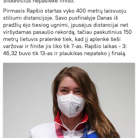
Šiškevičius nepasiekė finišo.
Pirmasis Rapšio startas vyko 400 metrų laisvuoju
stiliumi distancijoje. Savo pusfinalyje Danas iš
pradžių ėjo tiesiog ugnimi, įpusėjus distancijai net
viršydamas pasaulio rekordą, tačiau paskutinius 150
metrų lietuvis pralenkė tiek, kad jį aplenkė šeši
varžovai ir finiše jis liko tik 7-as. Rapšio laikas - 3:
46,32 buvo tik 13-as ir plaukikas nepateko į finalą.