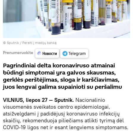
© Sputnik
/
Pereiti į medijų banką
Prenumeruokite
Pagrindiniai delta koronaviruso atmainai
būdingi simptomai yra galvos skausmas,
gerklės perštėjimas, sloga ir karščiavimas,
juos lengvai galima supainioti su peršalimu
VILNIUS, liepos 27 — Sputnik.
Nacionalinio
visuomenės sveikatos centro epidemiologai,
atsižvelgdami į padidėjusį koronaviruso infekcijų
skaičių, rekomenduoja piliečiams atlikti tyrimą dėl
COVID-19 ligos net ir esant lengviems simptomams.