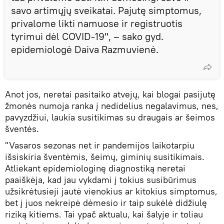
savo artimųjų sveikatai. Pajutę simptomus,
privalome likti namuose ir registruotis
tyrimui dėl COVID-19", – sako gyd.
epidemiologė Daiva Razmuvienė.
Anot jos, neretai pasitaiko atvejų, kai blogai pasijutę
žmonės numoja ranka į nedidelius negalavimus, nes,
pavyzdžiui, laukia susitikimas su draugais ar šeimos
šventės.
"Vasaros sezonas net ir pandemijos laikotarpiu
išsiskiria šventėmis, šeimų, giminių susitikimais.
Atliekant epidemiologinę diagnostiką neretai
paaiškėja, kad jau vykdami į tokius susibūrimus
užsikrėtusieji jautė vienokius ar kitokius simptomus,
bet į juos nekreipė dėmesio ir taip sukėlė didžiulę
riziką kitiems. Tai ypač aktualu, kai šalyje ir toliau