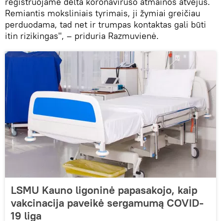
registruojame delta koronaviruso atmainos atvejus.
Remiantis moksliniais tyrimais, ji žymiai greičiau
perduodama, tad net ir trumpas kontaktas gali būti
itin rizikingas", – priduria Razmuvienė.
LSMU Kauno ligoninė papasakojo, kaip
vakcinacija paveikė sergamumą COVID-
19 liga