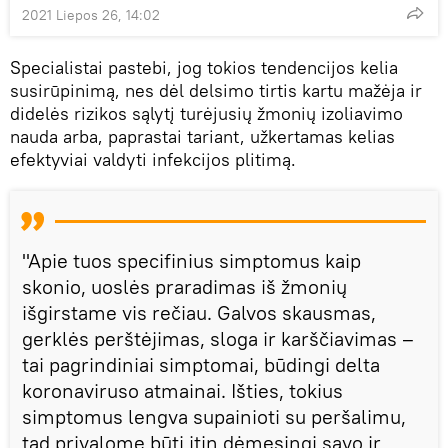
2021 Liepos 26, 14:02
Specialistai pastebi, jog tokios tendencijos kelia
susirūpinimą, nes dėl delsimo tirtis kartu mažėja ir
didelės rizikos sąlytį turėjusių žmonių izoliavimo
nauda arba, paprastai tariant, užkertamas kelias
efektyviai valdyti infekcijos plitimą.
"Apie tuos specifinius simptomus kaip
skonio, uoslės praradimas iš žmonių
išgirstame vis rečiau. Galvos skausmas,
gerklės perštėjimas, sloga ir karščiavimas –
tai pagrindiniai simptomai, būdingi delta
koronaviruso atmainai. Išties, tokius
simptomus lengva supainioti su peršalimu,
tad privalome būti itin dėmesingi savo ir