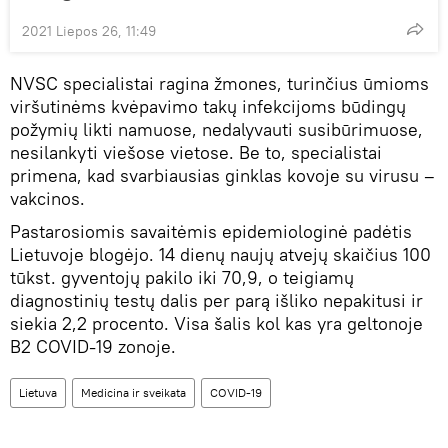
2021 Liepos 26, 11:49
NVSC specialistai ragina žmones, turinčius ūmioms
viršutinėms kvėpavimo takų infekcijoms būdingų
požymių likti namuose, nedalyvauti susibūrimuose,
nesilankyti viešose vietose. Be to, specialistai
primena, kad svarbiausias ginklas kovoje su virusu –
vakcinos.
Pastarosiomis savaitėmis epidemiologinė padėtis
Lietuvoje blogėjo. 14 dienų naujų atvejų skaičius 100
tūkst. gyventojų pakilo iki 70,9, o teigiamų
diagnostinių testų dalis per parą išliko nepakitusi ir
siekia 2,2 procento. Visa šalis kol kas yra geltonoje
B2 COVID-19 zonoje.
Lietuva
Medicina ir sveikata
COVID-19