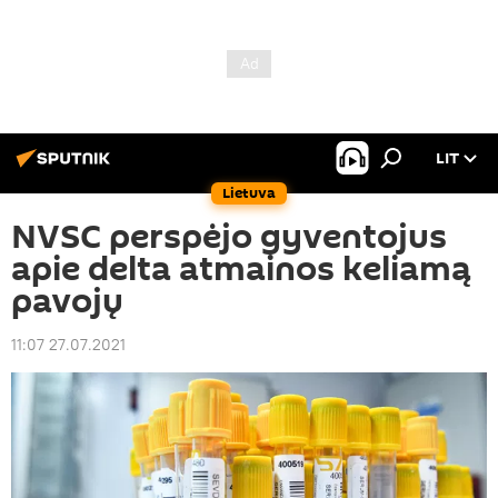
LIT
Lietuva
NVSC perspėjo gyventojus
apie delta atmainos keliamą
pavojų
11:07 27.07.2021