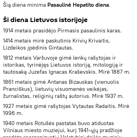
Šią diena minima
Pasaulinė Hepatito diena
.
Ši diena Lietuvos istorijoje
1914 metais prasidėjo Pirmasis pasaulinis karas.
1414 metais mirė paskutinis Krivių Krivaitis,
Lizdeikos įpėdinis Gintautas.
1812 metais Varšuvoje gimė lenkų rašytojas ir
istorikas, tyrinėjęs Lietuvos istoriją, mitologiją ir
tautosaką Juzefas Ignacas Kraševskis. Mirė 1887 m.
1861 metais gimė Antanas Bizauskas (vienuolis
Pranciškus), lietuvių visuomenės veikėjas,
žurnalistas, religinių raštų autorius. Mirė 1937 m.
1927 metais gimė rašytojas Vytautas Radaitis. Mirė
1996 m.
1940 metais Rotušės pastatas buvo atiduotas
Vilniaus miesto muziejui, kurį 1941-ųjų pradžioje