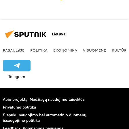
Lietuva
PASAULYJE
POLITIKA
EKONOMIKA
VISUOMENĖ
KULTŪR
Telegram
Apie projektą
Medžiagų naudojimo taisyklės
Privatumo politika
Slapukų naudojimo bei automatinio duomenų
išsaugojimo politika
Feedback
Kompanijos naujienos