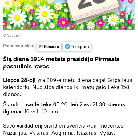
© Sputnik
Prenumeruokite
Šią dieną 1914 metais prasidėjo Pirmasis
pasaulinis karas
Liepos 28-oji
yra 209-a metų diena pagal Grigaliaus
kalendorių. Nuo šios dienos iki metų galo lieka 158
dienos.
Šiandien
saulė teka
05:20,
leidžiasi
21:30,
dienos
ilgumas
16 val. 10 min.
Savo
vardadienį
šiandien švenčia Ada, Inocentas,
Nazarijus, Vytaras, Augmina, Nazaras, Vytas.