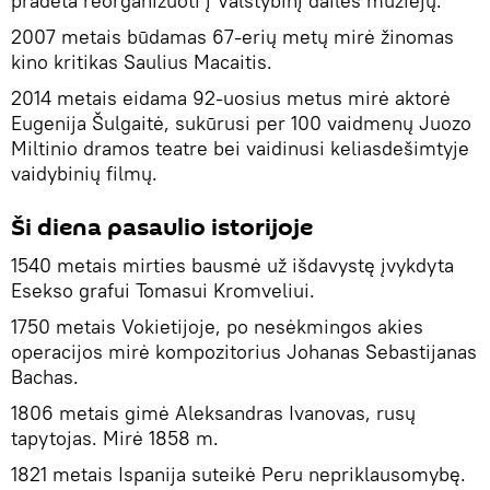
pradėta reorganizuoti į Valstybinį dailės muziejų.
2007 metais būdamas 67-erių metų mirė žinomas
kino kritikas Saulius Macaitis.
2014 metais eidama 92-uosius metus mirė aktorė
Eugenija Šulgaitė, sukūrusi per 100 vaidmenų Juozo
Miltinio dramos teatre bei vaidinusi keliasdešimtyje
vaidybinių filmų.
Ši diena pasaulio istorijoje
1540 metais mirties bausmė už išdavystę įvykdyta
Esekso grafui Tomasui Kromveliui.
1750 metais Vokietijoje, po nesėkmingos akies
operacijos mirė kompozitorius Johanas Sebastijanas
Bachas.
1806 metais gimė Aleksandras Ivanovas, rusų
tapytojas. Mirė 1858 m.
1821 metais Ispanija suteikė Peru nepriklausomybę.