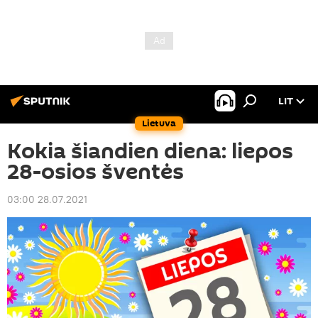
LIT
Lietuva
Kokia šiandien diena: liepos
28-osios šventės
03:00 28.07.2021