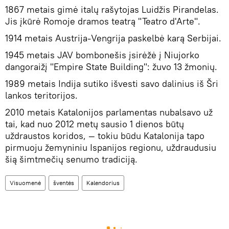
1867 metais gimė italų rašytojas Luidžis Pirandelas.
Jis įkūrė Romoje dramos teatrą "Teatro d'Arte".
1914 metais Austrija-Vengrija paskelbė karą Serbijai.
1945 metais JAV bombonešis įsirėžė į Niujorko
dangoraižį "Empire State Building": žuvo 13 žmonių.
1989 metais Indija sutiko išvesti savo dalinius iš Šri
lankos teritorijos.
2010 metais Katalonijos parlamentas nubalsavo už
tai, kad nuo 2012 metų sausio 1 dienos būtų
uždraustos koridos, — tokiu būdu Katalonija tapo
pirmuoju žemyniniu Ispanijos regionu, uždraudusiu
šią šimtmečių senumo tradiciją.
Visuomenė
šventės
Kalendorius