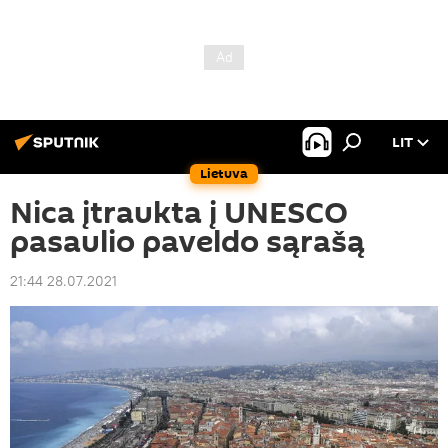
LIT
Lietuva
Nica įtraukta į UNESCO
pasaulio paveldo sąrašą
21:44 28.07.2021