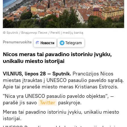
© Sputnik / Владимир Песня
/
Pereiti į medijų banką
Prenumeruokite
Nicos meras tai pavadino istoriniu įvykiu,
unikaliu miesto istorijai
VILNIUS, liepos 28 — Sputnik.
Prancūzijos Nicos
miestas įtrauktas į UNESCO pasaulio paveldo sąrašą.
Apie tai pranešė miesto meras Kristianas Estrozis.
"Nica yra UNESCO pasaulio paveldo objektas", —
parašė jis savo
Twitter
paskyroje.
Meras tai pavadino istoriniu įvykiu, unikaliu miesto
istorijai.