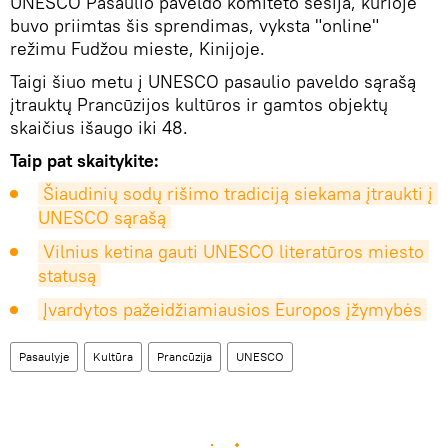
UNESCO Pasaulio paveldo komiteto sesija, kurioje
buvo priimtas šis sprendimas, vyksta "online"
režimu Fudžou mieste, Kinijoje.
Taigi šiuo metu į UNESCO pasaulio paveldo sąrašą
įtrauktų Prancūzijos kultūros ir gamtos objektų
skaičius išaugo iki 48.
Taip pat skaitykite:
Šiaudinių sodų rišimo tradiciją siekama įtraukti į 
UNESCO sąrašą
Vilnius ketina gauti UNESCO literatūros miesto 
statusą
Įvardytos pažeidžiamiausios Europos įžymybės
Pasaulyje
Kultūra
Prancūzija
UNESCO