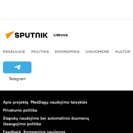
Lietuva
PASAULYJE
POLITIKA
EKONOMIKA
VISUOMENĖ
KULTŪR
Telegram
Apie projektą
Medžiagų naudojimo taisyklės
Privatumo politika
Slapukų naudojimo bei automatinio duomenų
išsaugojimo politika
Feedback
Kompanijos naujienos