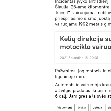
Incidentas įvyko antradienį
Šiauliai 26-ame kilomentre.
Transit", vairuojamas neblai
priešpriešinio eismo juostą
vairuojamu 1992 metais gim
Kelių direkcija s
motociklo vairuo
2021 Balandžio 18, 20:31
Pažymima, jog motociklinink
ligoninėje mirė.
Automobilio vairuotojo krauj
atžvilgiu pradėtas ikiteismi
6 dalį. Jam gresia laisvės 
Visuomenė
Įvykiai
Lietuva
ei