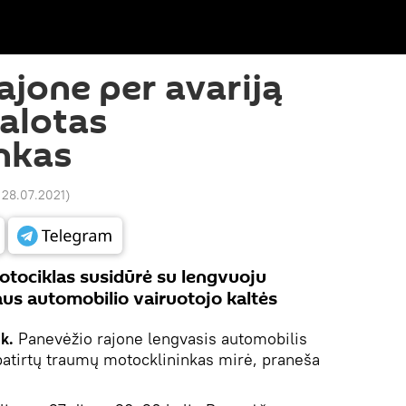
ajone per avariją
žalotas
nkas
 28.07.2021
)
otociklas susidūrė su lengvuoju
aus automobilio vairuotojo kaltės
ik.
Panevėžio rajone lengvasis automobilis
patirtų traumų motocklininkas mirė, praneša