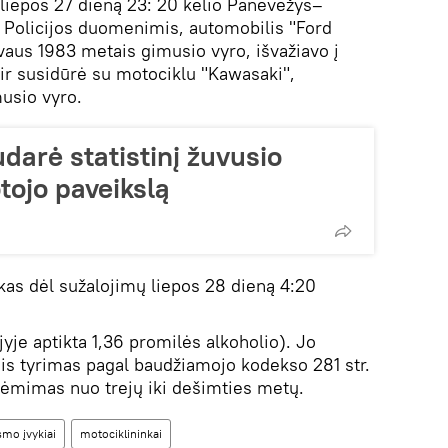
, liepos 27 dieną 23: 20 kelio Panevėžys–
 Policijos duomenimis, automobilis "Ford
vaus 1983 metais gimusio vyro, išvažiavo į
 ir susidūrė su motociklu "Kawasaki",
usio vyro.
udarė statistinį žuvusio
tojo paveikslą
as dėl sužalojimų liepos 28 dieną 4:20
yje aptikta 1,36 promilės alkoholio). Jo
nis tyrimas pagal baudžiamojo kodekso 281 str.
atėmimas nuo trejų iki dešimties metų.
smo įvykiai
motociklininkai