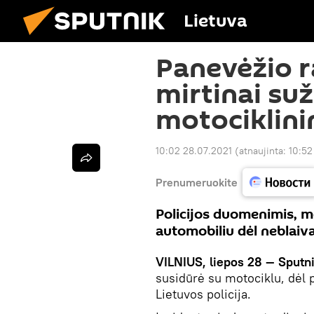
Lietuva
Panevėžio r
mirtinai su
motociklini
10:02 28.07.2021
(atnaujinta:
10:52
Prenumeruokite
Policijos duomenimis, m
automobiliu dėl neblaiv
VILNIUS, liepos 28 — Sputn
susidūrė su motociklu, dėl 
Lietuvos policija.