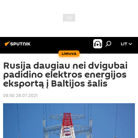
LIT
Lietuva
Rusija daugiau nei dvigubai
padidino elektros energijos
eksportą į Baltijos šalis
08:50 28.07.2021