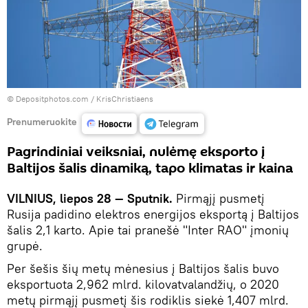
© Depositphotos.com /
KrisChristiaens
Prenumeruokite
Pagrindiniai veiksniai, nulėmę eksporto į
Baltijos šalis dinamiką, tapo klimatas ir kaina
VILNIUS, liepos 28 — Sputnik.
Pirmąjį pusmetį
Rusija padidino elektros energijos eksportą į Baltijos
šalis 2,1 karto. Apie tai pranešė "Inter RAO" įmonių
grupė.
Per šešis šių metų mėnesius į Baltijos šalis buvo
eksportuota 2,962 mlrd. kilovatvalandžių, o 2020
metų pirmąjį pusmetį šis rodiklis siekė 1,407 mlrd.