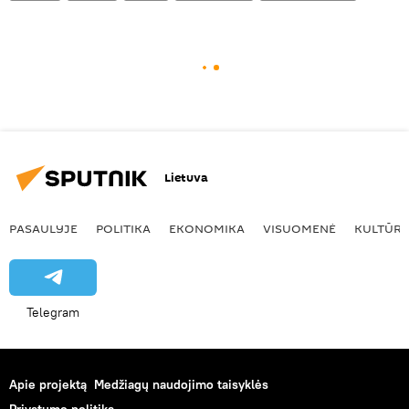
Lietuva
PASAULYJE
POLITIKA
EKONOMIKA
VISUOMENĖ
KULTŪR
Telegram
Apie projektą
Medžiagų naudojimo taisyklės
Privatumo politika