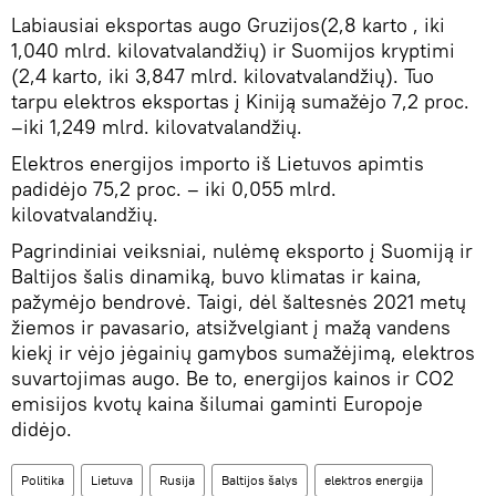
Labiausiai eksportas augo Gruzijos(2,8 karto , iki
1,040 mlrd. kilovatvalandžių) ir Suomijos kryptimi
(2,4 karto, iki 3,847 mlrd. kilovatvalandžių). Tuo
tarpu elektros eksportas į Kiniją sumažėjo 7,2 proc.
–iki 1,249 mlrd. kilovatvalandžių.
Elektros energijos importo iš Lietuvos apimtis
padidėjo 75,2 proc. – iki 0,055 mlrd.
kilovatvalandžių.
Pagrindiniai veiksniai, nulėmę eksporto į Suomiją ir
Baltijos šalis dinamiką, buvo klimatas ir kaina,
pažymėjo bendrovė. Taigi, dėl šaltesnės 2021 metų
žiemos ir pavasario, atsižvelgiant į mažą vandens
kiekį ir vėjo jėgainių gamybos sumažėjimą, elektros
suvartojimas augo. Be to, energijos kainos ir CO2
emisijos kvotų kaina šilumai gaminti Europoje
didėjo.
Politika
Lietuva
Rusija
Baltijos šalys
elektros energija