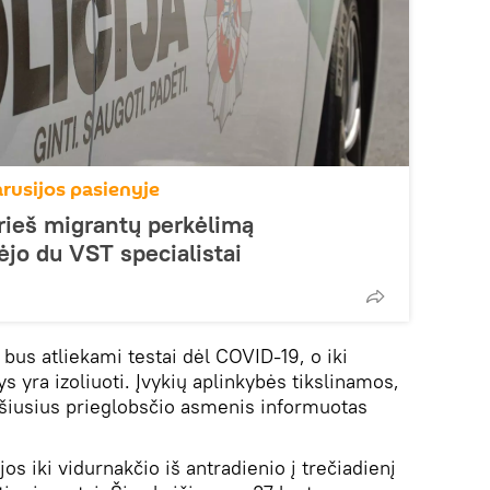
arusijos pasienyje
rieš migrantų perkėlimą
jo du VST specialistai
bus atliekami testai dėl COVID-19, o iki
 yra izoliuoti. Įvykių aplinkybės tikslinamos,
ašiusius prieglobsčio asmenis informuotas
jos iki vidurnakčio iš antradienio į trečiadienį