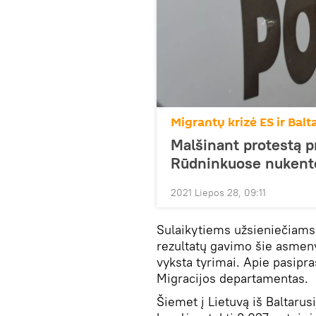
Migrantų krizė ES ir Balt
Malšinant protestą p
Rūdninkuose nukentė
2021 Liepos 28, 09:11
Sulaikytiems užsieniečiams 
rezultatų gavimo šie asmenys
vyksta tyrimai. Apie pasipr
Migracijos departamentas.
Šiemet į Lietuvą iš Baltarusi