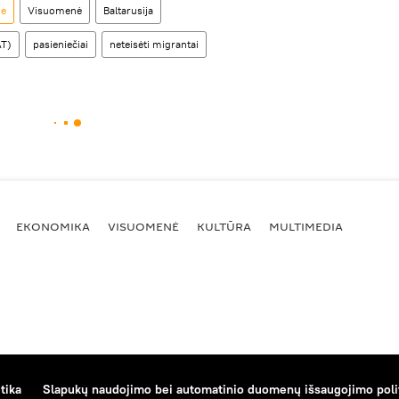
je
Visuomenė
Baltarusija
AT)
pasieniečiai
neteisėti migrantai
EKONOMIKA
VISUOMENĖ
KULTŪRA
MULTIMEDIA
tika
Slapukų naudojimo bei automatinio duomenų išsaugojimo poli