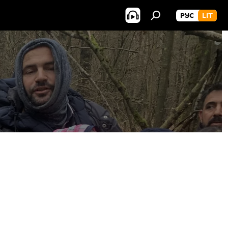
РУС
LIT