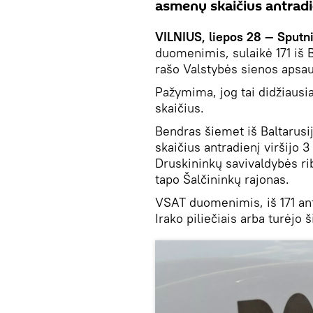
asmenų skaičius antradie
VILNIUS, liepos 28 — Sputni
duomenimis, sulaikė 171 iš B
rašo Valstybės sienos apsa
Pažymima, jog tai didžiausi
skaičius.
Bendras šiemet iš Baltarusi
skaičius antradienį viršijo 3
Druskininkų savivaldybės ri
tapo Šalčininkų rajonas.
VSAT duomenimis, iš 171 antr
Irako piliečiais arba turėjo