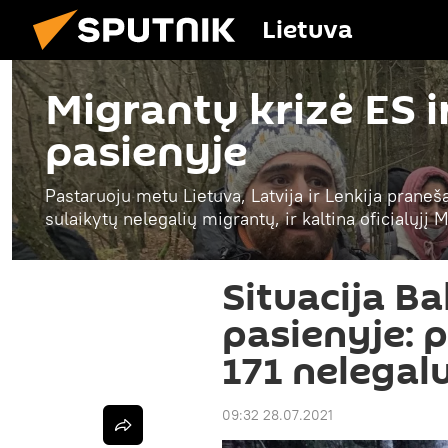
Lietuva
Migrantų krizė ES i
pasienyje
Pastaruoju metu Lietuva, Latvija ir Lenkija praneš
sulaikytų nelegalių migrantų, ir kaltina oficialųjį
Situacija Ba
pasienyje: 
171 nelegal
09:32 28.07.2021