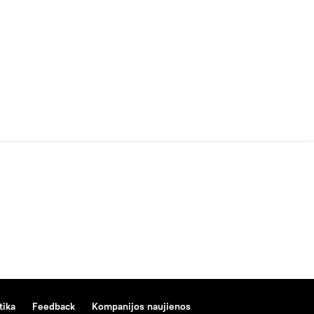
tika
Feedback
Kompanijos naujienos