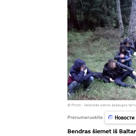
© Photo :
Valstybės sienos apsaugos tar
Prenumeruokite
Bendras šiemet iš Baltar