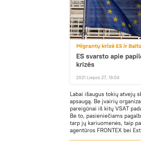
Migrantų krizė ES ir Balt
ES svarsto apie papi
krizės
2021 Liepos 27, 19:04
Labai išaugus tokių atvejų s
apsaugą. Be įvairių organiz
pareigūnai iš kitų VSAT pada
Be to, pasieniečiams pagalbo
tarp jų kariuomenės, taip p
agentūros FRONTEX bei Esti