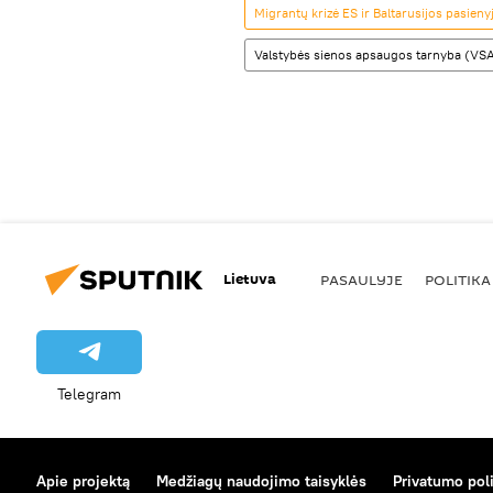
Migrantų krizė ES ir Baltarusijos pasieny
Valstybės sienos apsaugos tarnyba (VS
Lietuva
PASAULYJE
POLITIKA
Telegram
Apie projektą
Medžiagų naudojimo taisyklės
Privatumo poli