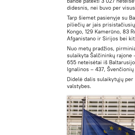
bandė patekti 3 027 neteisėt
didesnis, nei buvo per visu
Tarp šiemet pasienyje su Bal
piliečių ar jais prisistačiusi
Kongo, 129 Kamerūno, 83 Rus
Afganistano ir Sirijos bei kit
Nuo metų pradžios, pirmini
sulaikyta Šalčininkų rajone 
655 neteisėtai iš Baltarusij
Ignalinos – 437, Švenčionių 
Didelė dalis sulaikytųjų per
valstybes.