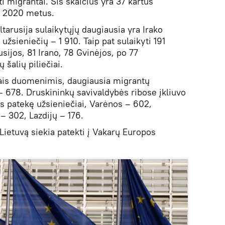
i migrantai. Šis skaičius yra 37 kartus
s 2020 metus.
tarusija sulaikytųjų daugiausia yra Irako
ų užsieniečių – 1 910. Taip pat sulaikyti 191
ijos, 81 Irano, 78 Gvinėjos, po 77
ų šalių piliečiai.
ais duomenimis, daugiausia migrantų
– 678. Druskininkų savivaldybės ribose įkliuvo
os patekę užsieniečiai, Varėnos – 602,
– 302, Lazdijų – 176.
 Lietuvą siekia patekti į Vakarų Europos