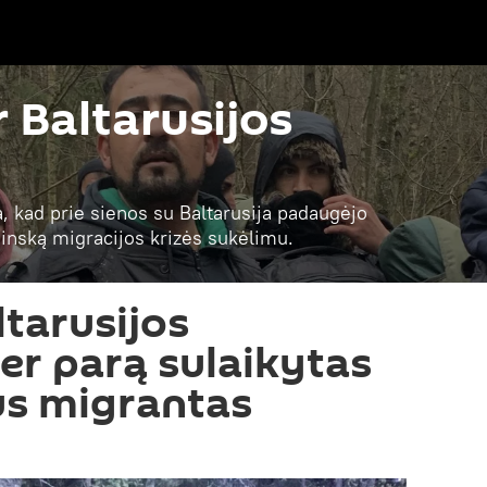
r Baltarusijos
a, kad prie sienos su Baltarusija padaugėjo
 Minską migracijos krizės sukėlimu.
ltarusijos
per parą sulaikytas
us migrantas