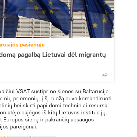
arusijos pasienyje
ldomą pagalbą Lietuvai dėl migrantų
kaičiui VSAT sustiprino sienos su Baltarusija
acinių priemonių, į šį ruožą buvo komandiruoti
linių bei skirti papildomi techniniai resursai.
n atėjo pajėgos iš kitų Lietuvos institucijų,
at Europos sienų ir pakrančių apsaugos
jos pareigūnai.