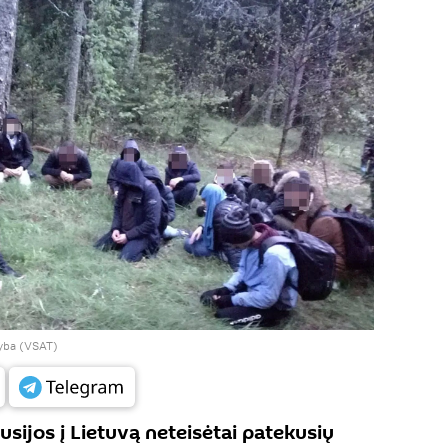
nyba (VSAT)
usijos į Lietuvą neteisėtai patekusių