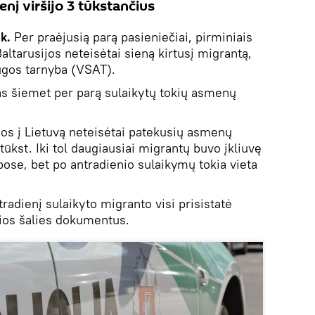
nį viršijo 3 tūkstančius
k.
Per praėjusią parą pasieniečiai, pirminiais
altarusijos neteisėtai sieną kirtusį migrantą,
ugos tarnyba (VSAT).
as šiemet per parą sulaikytų tokių asmenų
jos į Lietuvą neteisėtai patekusių asmenų
 tūkst. Iki tol daugiausiai migrantų buvo įkliuvę
bose, bet po antradienio sulaikymų tokia vieta
adienį sulaikyto migranto visi prisistatė
 šios šalies dokumentus.