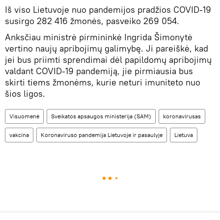
Iš viso Lietuvoje nuo pandemijos pradžios COVID-19
susirgo 282 416 žmonės, pasveiko 269 054.
Anksčiau ministrė pirmininkė Ingrida Šimonytė
vertino naujų apribojimų galimybę. Ji pareiškė, kad
jei bus priimti sprendimai dėl papildomų apribojimų
valdant COVID-19 pandemiją, jie pirmiausia bus
skirti tiems žmonėms, kurie neturi imuniteto nuo
šios ligos.
Visuomenė
Sveikatos apsaugos ministerija (SAM)
koronavirusas
vakcina
Koronaviruso pandemija Lietuvoje ir pasaulyje
Lietuva