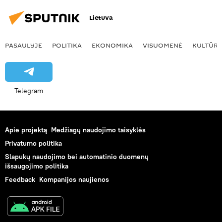
Lietuva
PASAULYJE
POLITIKA
EKONOMIKA
VISUOMENĖ
KULTŪR
Telegram
Apie projektą
Medžiagų naudojimo taisyklės
Privatumo politika
Slapukų naudojimo bei automatinio duomenų
išsaugojimo politika
Feedback
Kompanijos naujienos