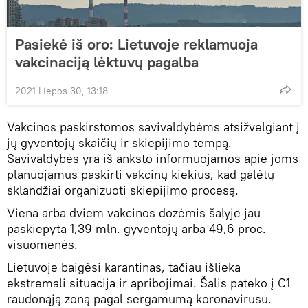
Pasiekė iš oro: Lietuvoje reklamuoja
vakcinaciją lėktuvų pagalba
2021 Liepos 30, 13:18
Vakcinos paskirstomos savivaldybėms atsižvelgiant į
jų gyventojų skaičių ir skiepijimo tempą.
Savivaldybės yra iš anksto informuojamos apie joms
planuojamus paskirti vakcinų kiekius, kad galėtų
sklandžiai organizuoti skiepijimo procesą.
Viena arba dviem vakcinos dozėmis šalyje jau
paskiepyta 1,39 mln. gyventojų arba 49,6 proc.
visuomenės.
Lietuvoje baigėsi karantinas, tačiau išlieka
ekstremali situacija ir apribojimai. Šalis pateko į C1
raudonąją zoną pagal sergamumą koronavirusu.