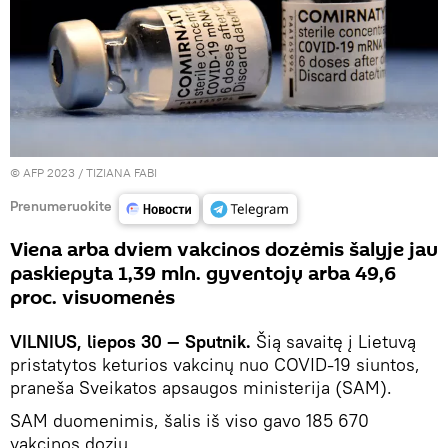
© AFP 2023 / TIZIANA FABI
Prenumeruokite
Viena arba dviem vakcinos dozėmis šalyje jau
paskiepyta 1,39 mln. gyventojų arba 49,6
proc. visuomenės
VILNIUS, liepos 30 — Sputnik.
Šią savaitę į Lietuvą
pristatytos keturios vakcinų nuo COVID-19 siuntos,
praneša Sveikatos apsaugos ministerija (SAM).
SAM duomenimis, šalis iš viso gavo 185 670
vakcinos dozių.