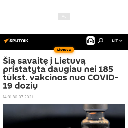
LIT
Lietuva
Šią savaitę į Lietuvą
pristatyta daugiau nei 185
tūkst. vakcinos nuo COVID-
19 dozių
14:31 30.07.2021